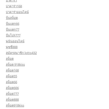
บาคาร่า
บาคาร่า168
บาคาร่าออนไลน์
ปั่นสล็อต
ปั่นแตก66
ปั่นแตก77
ปั่นโปร777
พนันออนไลน์
พุซซี่888
สมัครสมาชิก lotto432
สล็อต
สล็อต 918kiss
สล็อต168
สล็อต55
สล็อต66
สล็อต666
สล็อต777
สล็อต888
สล็อต918kiss