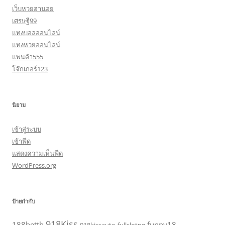
เว็บหวยฮานอย
เศรษฐี99
แทงบอลออนไลน์
แทงหวยออนไลน์
แพนด้า555
โจ๊กเกอร์123
นิยาม
เข้าสู่ระบบ
เข้าฟีด
แสดงความเห็นฟีด
WordPress.org
ป้ายกำกับ
918Kiss
188betth
funny18