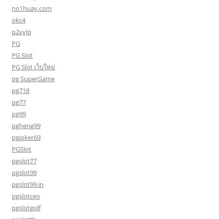
no1huay.com
okc4
p2vvip
PG
PG Slot
PG Slot เว็บใหม่
pg SuperGame
pg718
pg77
pg99
pgheng99
pgjoker69
PGSlot
pgslot77
pgslot99
pgslot99.in
pgslotceo
pgslotgolf