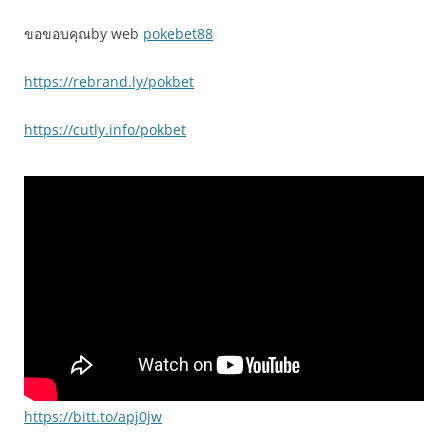
ขอขอบคุณby web
pokebet88
https://rebrand.ly/pokbet
https://cutly.info/pokbet
https://bitt.to/apj0jw