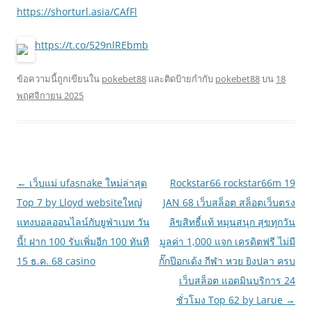
https://shorturl.asia/CAfFl
https://t.co/529nlREbmb
ข้อความนี้ถูกเขียนใน
pokebet88
และติดป้ายกำกับ
pokebet88
บน
18
พฤศจิกายน 2025
เมนู
←
เว็บแม่ ufasnake ใหม่ล่าสุด
Rockstar66 rockstar66m 19
นำทาง
Top 7 by Lloyd websiteใหญ่
JAN 68 เว็บสล็อต สล็อตเว็บตรง
เรื่อง
แทงบอลออนไลน์กับยูฟ่าเบท วัน
ลิขสิทธื์แท้ หมุนสนุก สุขทุกวัน
นี้! ฝาก 100 รับเพิ่มอีก 100 ทันที
มูลค่า 1,000 แจก เครดิตฟรี ไม่มี
15 ธ.ค. 68 casino
กั๊กป๊อกเด้ง กีฬา หวย ยิงปลา ครบ
เว็บสล็อต แอดมินบริการ 24
ชั่วโมง Top 62 by Larue
→