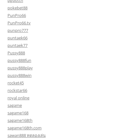
pgslotth
pokebet88
PunPro66
PunPro66.tv
punpro777
puntaek66
puntaek77
Pussy888
pussy888fun
pussy888play
pussy888win
rocket45
rockstar66
royal online
sagame
sagame168
sagame168th
sagame168th.com
sawan888 ทดลองเล่น