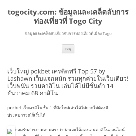
togocity.com: ข้อมูลและเคล็ดลับการ
ท่องเที่ยวที่ Togo City
ข้อมูลและเคล็ดลับเกี่ยวกับการท่องเที่ยวที่เมือง Togo
ข้าม
เมนู
ไป
ยัง
เนื้อหา
เว็บใหญ่ pokbet เครดิตฟรี Top 57 by
Lashawn เว็บแจกหนัก รวมทุกค่ายในเว็บเดียว!
เว็บพนัน รวมคาสิโน เล่นได้ไม่มีขั้นต่ำ 14
ธันวาคม 68 คาสิโน
pokbet เว็บคาสิโนชั้น 1 ที่มือใหม่เล่นได้ไม่ยากไม่ต้องมี
ประสบการณ์ก็เริ่มได้
ยอมรับสารภาพตามตรงว่าก่อนจะได้ลองเล่นคาสิโนออนไลน์