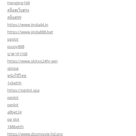
Hengjing168
สล็อตเว็บตรง
สล็อต99
https://www.jinda44.in
https://www.jinda888.bet
pgslot
pussy888
บาคาร่า168
https://www.slotxo24hr.win
slotpg
หนังโป๊ไทย
1xbetth
https://pgslot.spa
pgslot
pgslot
allbet24
pg slot
188betth
https://www.doomovie-hd.pro