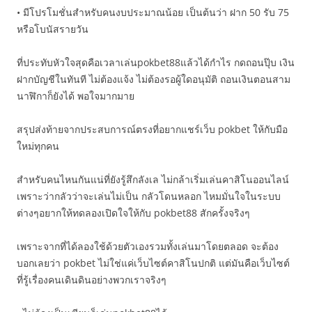
• มีโปรโมชั่นสำหรับคนงบประมาณน้อย เป็นต้นว่า ฝาก 50 รับ 75
หรือโบนัสรายวัน
ที่ประทับหัวใจสุดคือเวลาเล่นpokbet88แล้วได้กำไร กดถอนปุ๊บ เงิน
ฝากบัญชีในทันที ไม่ต้องแจ้ง ไม่ต้องรอผู้ใดอนุมัติ ถอนเงินตอนสาม
นาฬิกาก็ยังได้ พอใจมากมาย
สรุปส่งท้ายจากประสบการณ์ตรงที่อยากแชร์เว็บ pokbet ให้กับมือ
ใหม่ทุกคน
สำหรับคนไหนกันแน่ที่ยังรู้สึกลังเล ไม่กล้าเริ่มเล่นคาสิโนออนไลน์
เพราะว่ากลัวว่าจะเล่นไม่เป็น กลัวโดนหลอก ไหมมั่นใจในระบบ
ต่างๆอยากให้ทดลองเปิดใจให้กับ pokbet88 สักครั้งจริงๆ
เพราะจากที่ได้ลองใช้ด้วยตัวเองรวมทั้งเล่นมาโดยตลอด จะต้อง
บอกเลยว่า pokbet ไม่ใช่แค่เว็บไซต์คาสิโนปกติ แต่มันคือเว็บไซต์
ที่รู้เรื่องคนเดินดินอย่างพวกเราจริงๆ