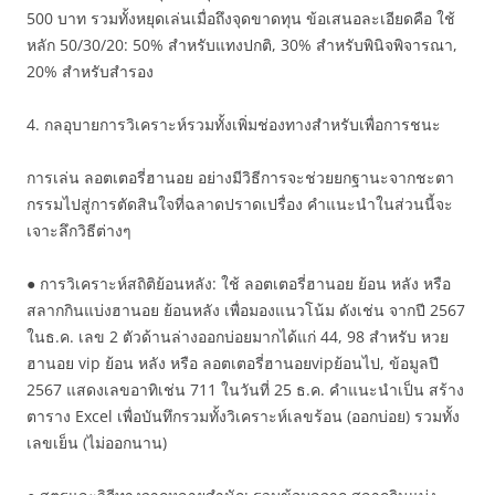
500 บาท รวมทั้งหยุดเล่นเมื่อถึงจุดขาดทุน ข้อเสนอละเอียดคือ ใช้
หลัก 50/30/20: 50% สำหรับแทงปกติ, 30% สำหรับพินิจพิจารณา,
20% สำหรับสำรอง
4. กลอุบายการวิเคราะห์รวมทั้งเพิ่มช่องทางสำหรับเพื่อการชนะ
การเล่น ลอตเตอรี่ฮานอย อย่างมีวิธีการจะช่วยยกฐานะจากชะตา
กรรมไปสู่การตัดสินใจที่ฉลาดปราดเปรื่อง คำแนะนำในส่วนนี้จะ
เจาะลึกวิธีต่างๆ
● การวิเคราะห์สถิติย้อนหลัง: ใช้ ลอตเตอรี่ฮานอย ย้อน หลัง หรือ
สลากกินแบ่งฮานอย ย้อนหลัง เพื่อมองแนวโน้ม ดังเช่น จากปี 2567
ในธ.ค. เลข 2 ตัวด้านล่างออกบ่อยมากได้แก่ 44, 98 สำหรับ หวย
ฮานอย vip ย้อน หลัง หรือ ลอตเตอรี่ฮานอยvipย้อนไป, ข้อมูลปี
2567 แสดงเลขอาทิเช่น 711 ในวันที่ 25 ธ.ค. คำแนะนำเป็น สร้าง
ตาราง Excel เพื่อบันทึกรวมทั้งวิเคราะห์เลขร้อน (ออกบ่อย) รวมทั้ง
เลขเย็น (ไม่ออกนาน)