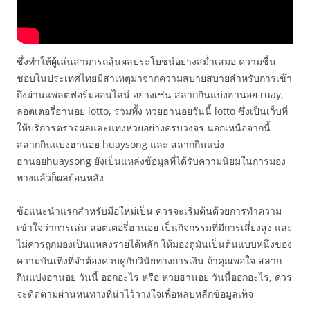
ซึ่งทำให้ผู้เล่นสามารถลุ้นผลประโยชน์อย่างสม่ำเสมอ ความชื่น
ชอบในประเทศไทยมีสาเหตุมาจากความสบายสบายสำหรับการเข้า
ถึงผ่านแพลตฟอร์มออนไลน์ อย่างเช่น สลากกินแบ่งฮานอย ruay,
ลอตเตอรี่ฮานอย lotto, รวมทั้ง หวยฮานอยวันนี้ lotto ซึ่งเป็นเว็บที่
ให้บริการตรวจผลและแทงหวยอย่างครบวงจร นอกเหนือจากนี้
สลากกินแบ่งฮานอย huaysong และ สลากกินแบ่ง
ฮานอยhuaysong ยังเป็นแหล่งข้อมูลที่ได้รับความนิยมในการมอง
ทางแล้วก็ผลย้อนหลัง
ข้อแนะนำแรกสำหรับมือใหม่เป็น ควรจะเริ่มต้นด้วยการทำความ
เข้าใจว่าการเล่น ลอตเตอรี่ฮานอย เป็นกิจกรรมที่มีการเสี่ยงสูง และ
ไม่ควรถูกมองเป็นแหล่งรายได้หลัก ให้มองดูมันเป็นต้นแบบหนึ่งของ
ความบันเทิงที่จำต้องควบคู่กับวินัยทางการเงิน ถ้าคุณพอใจ สลาก
กินแบ่งฮานอย วันนี้ ออกอะไร หรือ หวยฮานอย วันนี้ออกอะไร, ควร
จะติดตามผ่านหนทางที่น่าไว้วางใจเพื่อหลบหลีกข้อมูลเท็จ