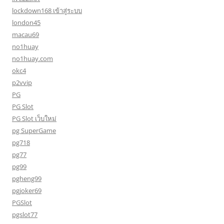
lockdown168 เข้าสู่ระบบ
london45
macau69
no1huay
no1huay.com
okc4
p2vvip
PG
PG Slot
PG Slot เว็บใหม่
pg SuperGame
pg718
pg77
pg99
pgheng99
pgjoker69
PGSlot
pgslot77