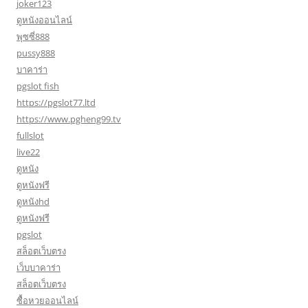
joker123
ดูหนังออนไลน์
พุซซี่888
pussy888
บาคาร่า
pgslot fish
https://pgslot77.ltd
https://www.pgheng99.tv
fullslot
live22
ดูหนัง
ดูหนังฟรี
ดูหนังhd
ดูหนังฟรี
pgslot
สล็อตเว็บตรง
เว็บบาคาร่า
สล็อตเว็บตรง
ซื้อหวยออนไลน์