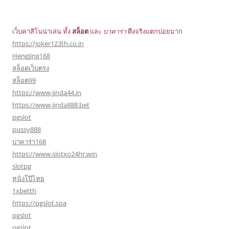
เว็บคาสิโนน่าเล่น ทั้ง
สล็อต
และ
บาคาร่า
ตึงจริงแตกบ่อยมาก
https://joker123th.co.in
Hengjing168
สล็อตเว็บตรง
สล็อต99
https://www.jinda44.in
https://www.jinda888.bet
pgslot
pussy888
บาคาร่า168
https://www.slotxo24hr.win
slotpg
หนังโป๊ไทย
1xbetth
https://pgslot.spa
pgslot
pgslot