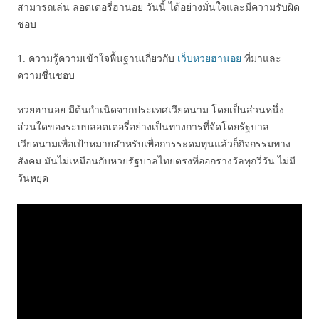
สามารถเล่น ลอตเตอรี่ฮานอย วันนี้ ได้อย่างมั่นใจและมีความรับผิด
ชอบ
1. ความรู้ความเข้าใจพื้นฐานเกี่ยวกับ
เว็บหวยฮานอย
ที่มาและ
ความชื่นชอบ
หวยฮานอย มีต้นกำเนิดจากประเทศเวียดนาม โดยเป็นส่วนหนึ่ง
ส่วนใดของระบบลอตเตอรี่อย่างเป็นทางการที่จัดโดยรัฐบาล
เวียดนามเพื่อเป้าหมายสำหรับเพื่อการระดมทุนแล้วก็กิจกรรมทาง
สังคม มันไม่เหมือนกับหวยรัฐบาลไทยตรงที่ออกรางวัลทุกวี่วัน ไม่มี
วันหยุด