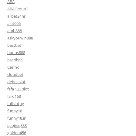
ABA
ABAGroup2
allbet24hr
alot666
amb888
askyouwin888
bestbet
bonus888
brazil999
Casino
cloudbet
debet slot
fafa 123 slot
faro168
fullslotpg
funny18
funny18.in
gaojing888
golden456