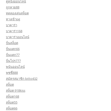
ดูหนังออนไลน์
ถูกหวย88
ทดลองเล่นสล็อต
ทางเข้าpg
บาคาร่า
บาคาร่า168
บาคาร่าออนไลน์
ปั่นสล็อต
ปั่นแตก66
ปั่นแตก77
ปั่นโปร777
พนันออนไลน์
พุซซี่888
สมัครสมาชิก lotto432
สล็อต
สล็อต 918kiss
สล็อต168
สล็อต55
สล็อต66