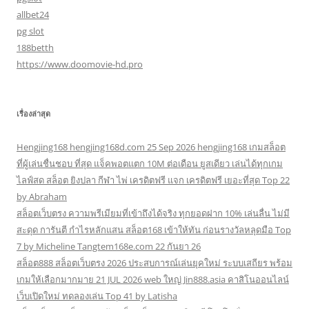
allbet24
pg slot
188betth
https://www.doomovie-hd.pro
เรื่องล่าสุด
Hengjing168 hengjing168d.com 25 Sep 2026 hengjing168 เกมสล็อต
ที่ผู้เล่นชื่นชอบ ที่สุด แจ็คพอตแตก 10M ต่อเดือน ยูสเดียว เล่นได้ทุกเกม
ไลฟ์สด สล็อต ยิงปลา กีฬา ไพ่ เครดิตฟรี แจก เครดิตฟรี เยอะที่สุด Top 22
by Abraham
สล็อตเว็บตรง ความพรีเมียมที่เข้าถึงได้จริง ทุกยอดฝาก 10% เล่นลื่น ไม่มี
สะดุด การันตี กำไรหลักแสน สล็อต168 เข้าให้ทัน ก่อนรางวัลหลุดมือ Top
7 by Micheline Tangtem168e.com 22 กันยา 26
สล็อต888 สล็อตเว็บตรง 2026 ประสบการณ์เล่นยุคใหม่ ระบบเสถียร พร้อม
เกมให้เลือกมากมาย 21 JUL 2026 web ใหญ่ Jin888.asia คาสิโนออนไลน์
เว็บเปิดใหม่ ทดลองเล่น Top 41 by Latisha