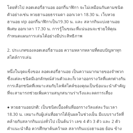
โดยทั่วไป ลอตเตอรี่ฮานอย ออกกี่นาฬิกา จะไม่เหมือนกันตามชนิด
ตัวอย่างเช่น หวยฮานอยธรรมดา ออกเวลา 18.30 น. เว็บหวย
ฮานอย vip ออกกี่นาฬิกาเป็น19.30 น. และ สลากกินแบ่งฮานอย
พิเศษ ออกเวลา 17.30 น. การรู้ในขณะที่แน่นอนจะช่วยให้คุณ
กำหนดแผนการเล่นได้อย่างมีประสิทธิภาพ
2. ประเภทของลอตเตอรี่ฮานอย ความหลากหลายที่ตอบปัญหาทุก
สไตล์การเล่น
หนึ่งในจุดแข็งของ ลอตเตอรี่ฮานอย เป็นความมากมายของจำพวก
ซึ่งแต่ละชนิดมีเอกลักษณ์ส่วนตัวและก็เวลาออกรางวัลที่แตกต่างกัน
การเลือกชนิดที่เหมาะสมกับไลฟ์สไตล์ของคุณเป็นข้อแนะนำสำคัญ
ที่จะสามารถช่วยเพิ่มความสนุกสนานร่าเริงและลดการเสี่ยง
● หวยฮานอยปกติ: เป็นชนิดเบื้องต้นที่ออกรางวัลแต่ละวันเวลา
18.30 น. เหมาะกับผู้เล่นที่อยากได้ลุ้นผลในช่วงเย็น มีแบบรางวัลที่
คล้ายกับสลากกินแบ่งทั่วไป เป็นต้นว่า เลข 4 ตัว 3 ตัว และ 2 ตัว
คำแนะนำคือ ควรศึกษาค้นคว้าผล สลากกินแบ่งฮานอย ย้อน ข้าง