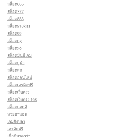
สล็อต666
สล็อต777
สล็อต888
สล็อต918kiss
สล็อต99
สล็อตpg
สล็อตxo
สล็อตมันนี่เกม
สล็อตยูฟ่า
สล็อตสด
สล็อตออนไลน์
สล็อตเครดิตฟรี
สล็อตเว็บตรง
สล็อตเว็บตรง 168
สล็อตแตกดี
หวยฮานอย
เกมยิงปลา
เครดิตฟรี
เซ็กซี่บาคาร่า