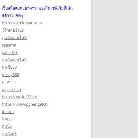
เว็บสล็อตและบาคาร่าของโครตดีเว็บนี้เล่น
แล้วรวยจัดๆ
https://918kissauto.io
โจ๊กเกอร์123
ดูหนังออนไลน์
sagame
joker123
ดูหนังออนไลน์
พุซซี่888
pussy888
บาคาร่า
pgslot fish
https://pgslot77.ltd
https://www.pgheng99.tv
fullslot
live22
ดูหนัง
ดูหนังฟรี