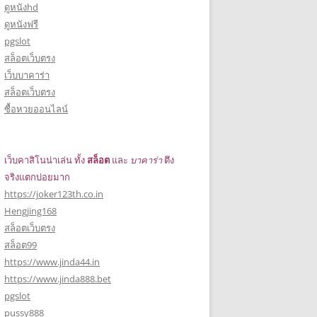
ดูหนังhd
ดูหนังฟรี
pgslot
สล็อตเว็บตรง
เว็บบาคาร่า
สล็อตเว็บตรง
ซื้อหวยออนไลน์
เว็บคาสิโนน่าเล่น ทั้ง
สล็อต
และ
บาคาร่า
ตึง
จริงแตกบ่อยมาก
https://joker123th.co.in
Hengjing168
สล็อตเว็บตรง
สล็อต99
https://www.jinda44.in
https://www.jinda888.bet
pgslot
pussy888