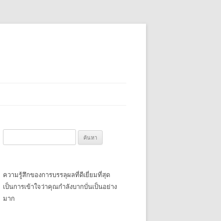
ค้นหา
สำหรับ:
ความรู้สึกของการบรรลุผลที่ดีเยี่ยมที่สุด
เป็นการเข้าใจว่าคุณกำลังบากบั่นเป็นอย่าง
มาก