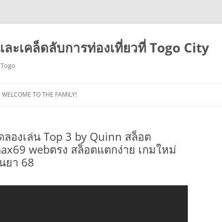
ละเคล็ดลับการท่องเที่ยวที่ Togo City
ง Togo
ข้าม
ไป
WELCOME TO THE FAMILY!
ยัง
เนื้อหา
ทดลองเล่น Top 3 by Quinn สล็อต
x69 webตรง สล็อตแตกง่าย เกมใหม่
กันยา 68