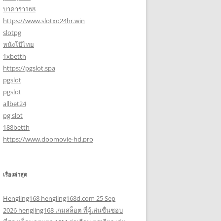
บาคาร่า168
https://www.slotxo24hr.win
slotpg
หนังโป๊ไทย
1xbetth
https://pgslot.spa
pgslot
pgslot
allbet24
pg slot
188betth
https://www.doomovie-hd.pro
เรื่องล่าสุด
Hengjing168 hengjing168d.com 25 Sep
2026 hengjing168 เกมสล็อต ที่ผู้เล่นชื่นชอบ