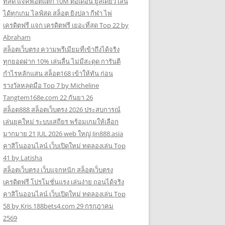
ที่สุด แจ็คพอตแตก 10M ต่อเดือน ยูสเดียว เล่น
ได้ทุกเกม ไลฟ์สด สล็อต ยิงปลา กีฬา ไพ่
เครดิตฟรี แจก เครดิตฟรี เยอะที่สุด Top 22 by
Abraham
สล็อตเว็บตรง ความพรีเมียมที่เข้าถึงได้จริง
ทุกยอดฝาก 10% เล่นลื่น ไม่มีสะดุด การันตี
กำไรหลักแสน สล็อต168 เข้าให้ทัน ก่อน
รางวัลหลุดมือ Top 7 by Micheline
Tangtem168e.com 22 กันยา 26
สล็อต888 สล็อตเว็บตรง 2026 ประสบการณ์
เล่นยุคใหม่ ระบบเสถียร พร้อมเกมให้เลือก
มากมาย 21 JUL 2026 web ใหญ่ Jin888.asia
คาสิโนออนไลน์ เว็บเปิดใหม่ ทดลองเล่น Top
41 by Latisha
สล็อตเว็บตรง เว็บแจกหนัก สล็อตเว็บตรง
เครดิตฟรี โปรโมชั่นแรง เล่นง่าย ถอนได้จริง
คาสิโนออนไลน์ เว็บเปิดใหม่ ทดลองเล่น Top
58 by Kris 188bets4.com 29 กรกฎาคม
2569