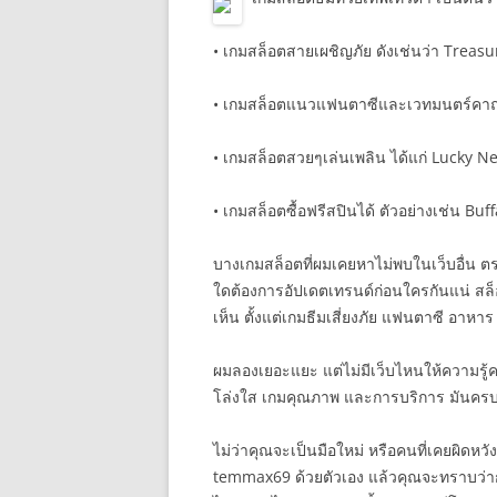
• เกมสล็อตสายเผชิญภัย ดังเช่นว่า Treasu
• เกมสล็อตแนวแฟนตาซีและเวทมนตร์คาถา
• เกมสล็อตสวยๆเล่นเพลิน ได้แก่ Lucky N
• เกมสล็อตซื้อฟรีสปินได้ ตัวอย่างเช่น Buf
บางเกมสล็อตที่ผมเคยหาไม่พบในเว็บอื่น ตรงน
ใดต้องการอัปเดตเทรนด์ก่อนใครกันแน่ สล็อต ไ
เห็น ตั้งแต่เกมธีมเสี่ยงภัย แฟนตาซี อาหาร
ผมลองเยอะแยะ แต่ไม่มีเว็บไหนให้ความรู้คว
โล่งใส เกมคุณภาพ และการบริการ มันครบ
ไม่ว่าคุณจะเป็นมือใหม่ หรือคนที่เคยผิดห
temmax69 ด้วยตัวเอง แล้วคุณจะทราบว่าก