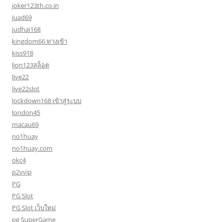
joker123th.co.in
juad69
judhai168
kingdom66 ทางเข้า
kiss918
lion123สล็อต
live22
live22slot
lockdown168 เข้าสู่ระบบ
london45
macau69
no1huay
no1huay.com
okc4
p2vvip
PG
PG Slot
PG Slot เว็บใหม่
pg SuperGame