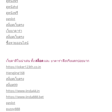
ดูหนังฟรี
ดูหนังhd
ดูหนังฟรี
pgslot
สล็อตเว็บตรง
เว็บบาคาร่า
สล็อตเว็บตรง
ซื้อหวยออนไลน์
เว็บคาสิโนน่าเล่น ทั้ง
สล็อต
และ
บาคาร่า
ตึงจริงแตกบ่อยมาก
https://joker123th.co.in
Hengjing168
สล็อตเว็บตรง
สล็อต99
https://www.jinda44.in
https://www.jinda888.bet
pgslot
pussy888