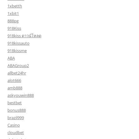
1xbetth
1xbit1
888pg
918Kiss
918kiss ดาวน์โหลด
918kissauto
918kissme
ABA
ABAGroup2
allbet24hr
alot666
amb888
askyouwin888
bestbet
bonus888
brazil999
Casino
cloudbet