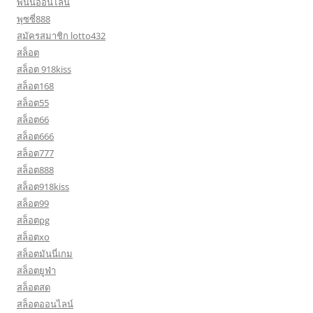
พนันออนไลน์
พุซซี่888
สมัครสมาชิก lotto432
สล็อต
สล็อต 918kiss
สล็อต168
สล็อต55
สล็อต66
สล็อต666
สล็อต777
สล็อต888
สล็อต918kiss
สล็อต99
สล็อตpg
สล็อตxo
สล็อตมันนี่เกม
สล็อตยูฟ่า
สล็อตสด
สล็อตออนไลน์