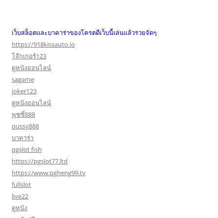
เว็บสล็อตและบาคาร่าของโครตดีเว็บนี้เล่นแล้วรวยจัดๆ
https://918kissauto.io
โจ๊กเกอร์123
ดูหนังออนไลน์
sagame
joker123
ดูหนังออนไลน์
พุซซี่888
pussy888
บาคาร่า
pgslot fish
https://pgslot77.ltd
https://www.pgheng99.tv
fullslot
live22
ดูหนัง