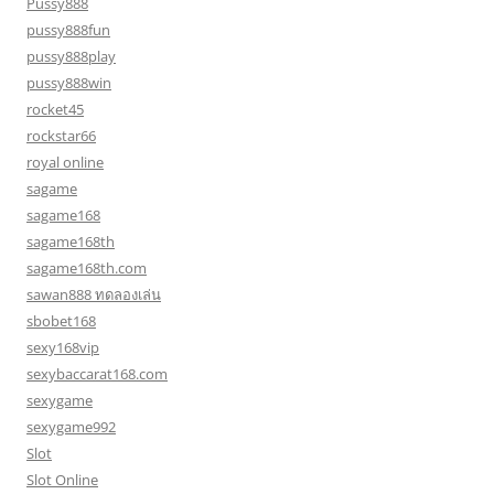
Pussy888
pussy888fun
pussy888play
pussy888win
rocket45
rockstar66
royal online
sagame
sagame168
sagame168th
sagame168th.com
sawan888 ทดลองเล่น
sbobet168
sexy168vip
sexybaccarat168.com
sexygame
sexygame992
Slot
Slot Online