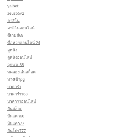
yaibet
zeus66v2
คาสิโน
คาสิโนออนไลน์
ซีเกมส์68
ซื้อหวยออนไลน์ 24
ดูหนัง
ดูหนังออนไลน์
ถูกหวย88
ทดลองเล่นสล็อต
ทางเข้าpg
บาคาร่า
บาคาร่า168
บาคาร่าออนไลน์
ปั่นสล็อต
ปั่นแตก66
ปั่นแตก77
ปั่นโปร777