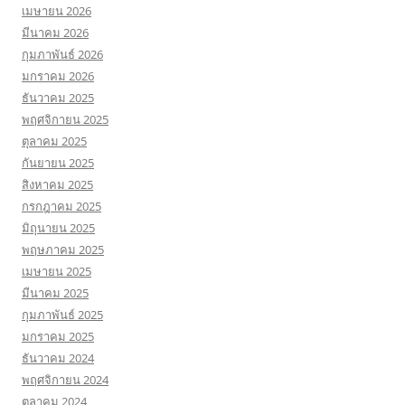
เมษายน 2026
มีนาคม 2026
กุมภาพันธ์ 2026
มกราคม 2026
ธันวาคม 2025
พฤศจิกายน 2025
ตุลาคม 2025
กันยายน 2025
สิงหาคม 2025
กรกฎาคม 2025
มิถุนายน 2025
พฤษภาคม 2025
เมษายน 2025
มีนาคม 2025
กุมภาพันธ์ 2025
มกราคม 2025
ธันวาคม 2024
พฤศจิกายน 2024
ตุลาคม 2024