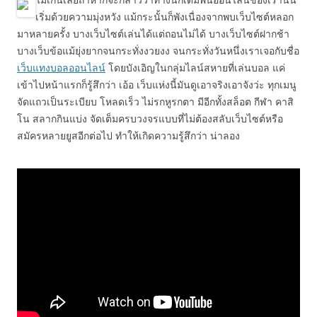
เริ่มด้วยความมุ่งหวัง แม้กระนั้นก็พังเนื่องจากพบเว็บไซต์หลอก
มาหลายครั้ง บางเว็บไซต์เล่นได้แต่ถอนไม่ได้ บางเว็บไซต์ฝากช้า
บางเว็บข้อแม้ยุ่งยากจนกระทั่งงวยงง จนกระทั่งวันหนึ่งเราเจอกับชื่อ
เว็บแทงบอลออนไลน์
โดยบังเอิญในกลุ่มไลน์สหายที่เล่นบอล แค่
เข้าไปหน้าแรกก็รู้สึกว่า เอ้อ เว็บแห่งนี้มันดูเอาจริงเอาจังว่ะ ทุกเมนู
จัดแถวเป็นระเบียบ โหลดเร็ว ไม่รกหูรกตา มีอีกทั้งสล็อต กีฬา คาสิ
โน สลากกินแบ่ง จัดเต็มครบวงจรแบบที่ไม่ต้องสลับเว็บไซต์หรือ
สมัครหลายยูสอีกต่อไป ทำให้เกิดความรู้สึกว่า น่าลอง