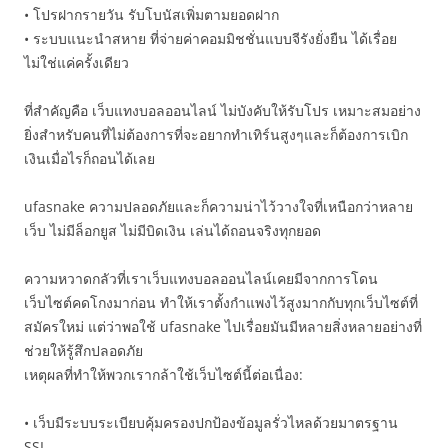
• โปรฝากรายวัน รับโบนัสเพิ่มตามยอดฝาก
• ระบบแนะนำสหาย ที่จ่ายค่าคอมมิชชั่นแบบจีรังยั่งยืน ได้เรื่อย
ไม่ใช่แค่ครั้งเดียว
ที่สำคัญคือ เว็บแทงบอลออนไลน์ ไม่บังคับให้รับโปร เหมาะสมอย่าง
ยิ่งสำหรับคนที่ไม่ต้องการที่จะอยากทำเทิร์นสูงๆและก็ต้องการเบิก
เงินเมื่อไรก็ถอนได้เลย
ufasnake ความปลอดภัยและก็ความน่าไว้วางใจที่เหนือกว่าหลาย
เว็บ ไม่มีล็อกยูส ไม่มีบิดเงิน เล่นได้ถอนจริงทุกยอด
ความหวาดกลัวที่เราเว็บแทงบอลออนไลน์เคยมีจากการโดน
เว็บไซต์คดโกงมาก่อน ทำให้เราตั้งกำแพงไว้สูงมากกับทุกเว็บไซต์ที่
สมัครใหม่ แต่ว่าพอใช้ ufasnake ไปเรื่อยมันมีหลายสิ่งหลายอย่างที่
ช่วยให้รู้สึกปลอดภัย
เหตุผลที่ทำให้พวกเรากล้าใช้เว็บไซต์นี้ต่อเนื่อง:
• เว็บมีระบบระเบียบคุ้มครองปกป้องข้อมูลรั่วไหลด้วยมาตรฐาน
SSL