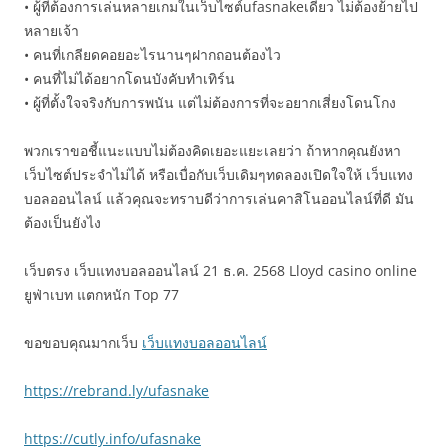
• ผู้ที่ต้องการเล่นหลายเกมในเว็บไซต์ufasnakeเดียว ไม่ต้องย้ายไป
หลายเจ้า
• คนที่เกลียดคอยอะไรนานๆฝากถอนต้องไว
• คนที่ไม่ได้อยากโดนบังคับทำเทิร์น
• ผู้ที่ตั้งใจจริงกับการพนัน แต่ไม่ต้องการที่จะอยากเสี่ยงโดนโกง
พวกเราขอชี้แนะแบบไม่ต้องคิดเยอะแยะเลยว่า ถ้าหากคุณยังหา
เว็บไซต์ประจำไม่ได้ หรือเบื่อกับเว็บเดิมๆทดลองเปิดใจให้ เว็บแทง
บอลออนไลน์ แล้วคุณจะทราบดีว่าการเล่นคาสิโนออนไลน์ที่ดี มัน
ต้องเป็นยังไง
เว็บตรง เว็บแทงบอลออนไลน์ 21 ธ.ค. 2568 Lloyd casino online
ยูฟ่าเบท แตกหนัก Top 77
ขอขอบคุณมากเว็บ
เว็บแทงบอลออนไลน์
https://rebrand.ly/ufasnake
https://cutly.info/ufasnake