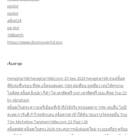
pgslot
pgslot
allbet24
pg slot
188betth
https://www.doomovie-hd.pro
เรื่องล่าสุด
Hengjing168 hengjing168d.com 25 Sep 2026 hengjing168 เกมสล็อต
ที่ผู้เล่นชื่นชอบ ที่สุด แจ็คพอตแตก 10M ต่อเดือน ยูสเดียว เล่นได้ทุกเกม
ไลฟ์สด สล็อต ยิงปลา กีฬา ไพ่ เครดิตฟรี แจก เครดิตฟรี เยอะที่สุด Top 22
by Abraham
สล็อตเว็บตรง ความพรีเมียมที่เข้าถึงได้จริง ทุกยอดฝาก 10% เล่นลื่น ไม่มี
สะดุด การันตี กำไรหลักแสน สล็อต168 เข้าให้ทัน ก่อนรางวัลหลุดมือ Top
7 by Micheline Tangtem168e.com 22 กันยา 26
สล็อต888 สล็อตเว็บตรง 2026 ประสบการณ์เล่นยุคใหม่ ระบบเสถียร พร้อม