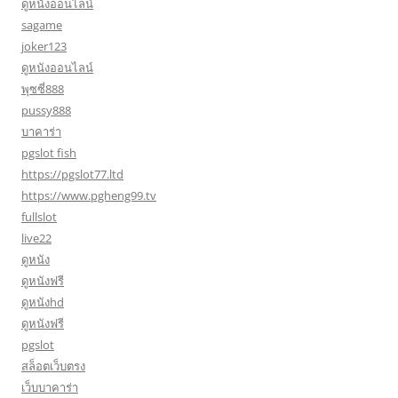
ดูหนังออนไลน์
sagame
joker123
ดูหนังออนไลน์
พุซซี่888
pussy888
บาคาร่า
pgslot fish
https://pgslot77.ltd
https://www.pgheng99.tv
fullslot
live22
ดูหนัง
ดูหนังฟรี
ดูหนังhd
ดูหนังฟรี
pgslot
สล็อตเว็บตรง
เว็บบาคาร่า