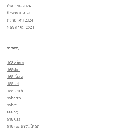
กันยายน 2024
สิงหาคม 2024
กรกฎาคม 2024
พฤษภาคม 2024
หมวดหมู่
168 สล็อต
168slot
168สล็อต
188bet
188betth
1xbetth
1xbit1
888pg
918Kiss
918kiss ดาวน์โหลด