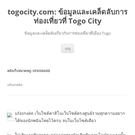
togocity.com: ข้อมูลและเคล็ดลับการ
ท่องเที่ยวที่ Togo City
ข้อมูลและเคล็ดลับเกี่ยวกับการท่องเที่ยวที่เมือง Togo
ข้าม
เมนู
ไป
ยัง
เนื้อหา
คลังเก็บหมวดหมู่:
UFASNAKE
ufasnake
ufasnake เว็บไซต์คาสิโนเว็บไซต์ตรงศูนย์รวมทุกความอยาก
ได้ของนักพนันไทยไว้ครบ จบในเว็บไซต์เดียว
ไม่เกินเลยถ้าหากจะกล่าวว่าทางนักเดิมพันออนไลน์ของเรานั้น