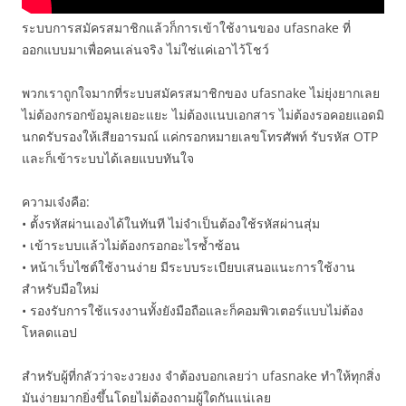
ระบบการสมัครสมาชิกแล้วก็การเข้าใช้งานของ ufasnake ที่
ออกแบบมาเพื่อคนเล่นจริง ไม่ใช่แค่เอาไว้โชว์
พวกเราถูกใจมากที่ระบบสมัครสมาชิกของ ufasnake ไม่ยุ่งยากเลย
ไม่ต้องกรอกข้อมูลเยอะแยะ ไม่ต้องแนบเอกสาร ไม่ต้องรอคอยแอดมิ
นกดรับรองให้เสียอารมณ์ แค่กรอกหมายเลขโทรศัพท์ รับรหัส OTP
และก็เข้าระบบได้เลยแบบทันใจ
ความเจ๋งคือ:
• ตั้งรหัสผ่านเองได้ในทันที ไม่จำเป็นต้องใช้รหัสผ่านสุ่ม
• เข้าระบบแล้วไม่ต้องกรอกอะไรซ้ำซ้อน
• หน้าเว็บไซต์ใช้งานง่าย มีระบบระเบียบเสนอแนะการใช้งาน
สำหรับมือใหม่
• รองรับการใช้แรงงานทั้งยังมือถือและก็คอมพิวเตอร์แบบไม่ต้อง
โหลดแอป
สำหรับผู้ที่กลัวว่าจะงวยงง จำต้องบอกเลยว่า ufasnake ทำให้ทุกสิ่ง
มันง่ายมากยิ่งขึ้นโดยไม่ต้องถามผู้ใดกันแน่เลย