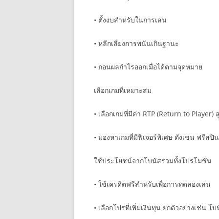
• ตั้งงบสำหรับในการเล่น
• หลีกเลี่ยงการพนันเกินฐานะ
• ถอนผลกำไรออกเมื่อได้ตามจุดหมาย
เลือกเกมที่เหมาะสม
• เลือกเกมที่มีค่า RTP (Return to Player) ส
• มองหาเกมที่มีฟีเจอร์พิเศษ ดังเช่น ฟรีส
ใช้ประโยชน์จากโบนัสรวมทั้งโปรโมชั่น
• ใช้เครดิตฟรีสำหรับเพื่อการทดลองเล่น
• เลือกโปรที่เพิ่มเงินทุน ยกตัวอย่างเช่น