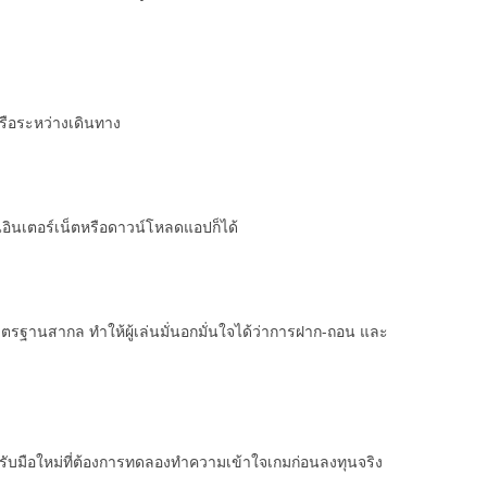
น หรือระหว่างเดินทาง
อินเตอร์เน็ตหรือดาวน์โหลดแอปก็ได้
รฐานสากล ทำให้ผู้เล่นมั่นอกมั่นใจได้ว่าการฝาก-ถอน และ
บมือใหม่ที่ต้องการทดลองทำความเข้าใจเกมก่อนลงทุนจริง