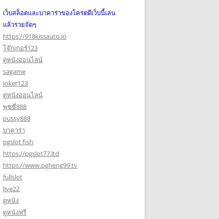
เว็บสล็อตและบาคาร่าของโครตดีเว็บนี้เล่น
แล้วรวยจัดๆ
https://918kissauto.io
โจ๊กเกอร์123
ดูหนังออนไลน์
sagame
joker123
ดูหนังออนไลน์
พุซซี่888
pussy888
บาคาร่า
pgslot fish
https://pgslot77.ltd
https://www.pgheng99.tv
fullslot
live22
ดูหนัง
ดูหนังฟรี