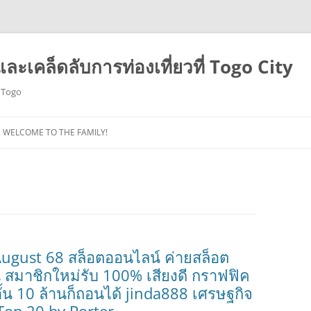
ละเคล็ดลับการท่องเที่ยวที่ Togo City
ง Togo
ข้าม
ไป
WELCOME TO THE FAMILY!
ยัง
เนื้อหา
ugust 68 สล็อตออนไลน์ ค่ายสล็อต
น สมาชิกใหม่รับ 100% เสียงดี กราฟฟิค
ั้น 10 ล้านก็ถอนได้ jinda888 เศรษฐกิจ