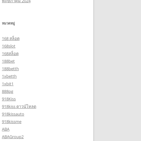
พฤษภาคม 2024
หมวดหมู่
168 สล็อต
168slot
168สล็อต
188bet
188betth
1xbetth
1xbit1
888pg
918Kiss
918kiss ดาวน์โหลด
918kissauto
918kissme
ABA
ABAGroup2