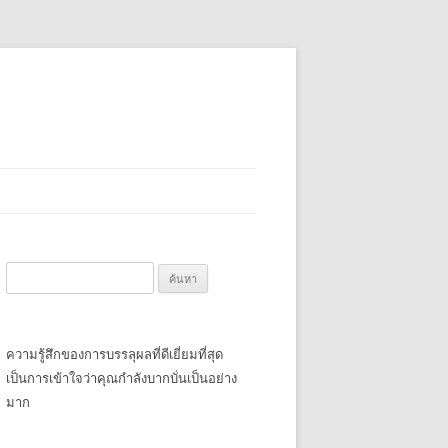
ค้นหา
สำหรับ:
ความรู้สึกของการบรรลุผลที่ดีเยี่ยมที่สุด
เป็นการเข้าใจว่าคุณกำลังบากบั่นเป็นอย่าง
มาก