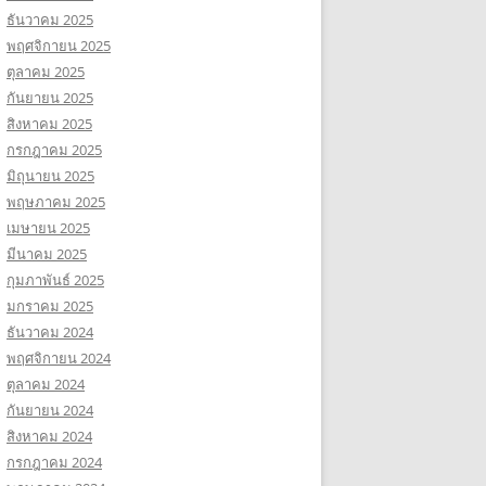
ธันวาคม 2025
พฤศจิกายน 2025
ตุลาคม 2025
กันยายน 2025
สิงหาคม 2025
กรกฎาคม 2025
มิถุนายน 2025
พฤษภาคม 2025
เมษายน 2025
มีนาคม 2025
กุมภาพันธ์ 2025
มกราคม 2025
ธันวาคม 2024
พฤศจิกายน 2024
ตุลาคม 2024
กันยายน 2024
สิงหาคม 2024
กรกฎาคม 2024