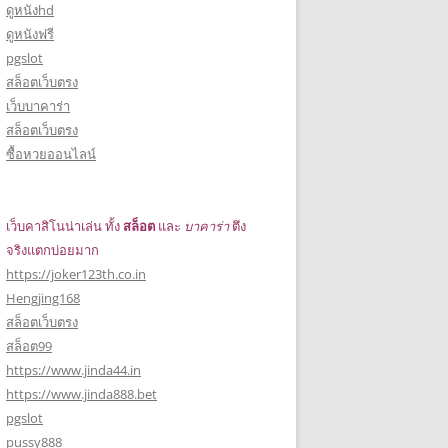
ดูหนังhd
ดูหนังฟรี
pgslot
สล็อตเว็บตรง
เว็บบาคาร่า
สล็อตเว็บตรง
ซื้อหวยออนไลน์
เว็บคาสิโนน่าเล่น ทั้ง
สล็อต
และ
บาคาร่า
ตึง
จริงแตกบ่อยมาก
https://joker123th.co.in
Hengjing168
สล็อตเว็บตรง
สล็อต99
https://www.jinda44.in
https://www.jinda888.bet
pgslot
pussy888