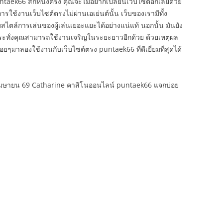
taek66 สักหนึ่งครั้ง คุณจะไม่อยากเปลี่ยนเว็บไซต์อีกเลยด้วย
ใช้งานเว็บไซต์ตรงไม่ผ่านเอเย่นต์นั้น เว็บของเรามีทั้ง
ตล์การเล่นของผู้เล่นเยอะแยะได้อย่างแน่แท้ นอกนั้น มันยัง
ะทั่งคุณสามารถใช้งานเจริญในระยะยาวอีกด้วย ด้วยเหตุผล
อยๆมาลองใช้งานกับเว็บไซต์ตรง puntaek66 ที่ดีเยี่ยมที่สุดได้
เมษายน 69 Catharine คาสิโนออนไลน์ puntaek66 แจกบ่อย