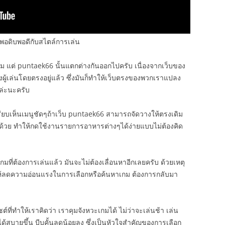
พอดิบพอดีกับสไตล์การเล่น
บผม แต่ puntaek66 นั้นแตกต่างกันออกไปครับ เนื่องจากเว็บของ
ผู้เล่นโดยตรงอยู่แล้ว ซึ่งมันก็ทำให้เว็บตรงของพวกเราแปลง
ล่ะนะครับ
เรียบเห็นเมนูชัดๆถ้าเว็บ puntaek66 สามารถจัดวางให้ตรงเดิม
่นด้วย ทำให้กดใช้งานรายการอาหารต่างๆได้ง่ายแบบไม่ต้องคิด
เกมที่ต้องการเล่นแล้ว มันจะไม่ต้องเลื่อนหาอีกเลยครับ ด้วยเหตุ
ทำให้ลดความอ่อนแรงในการเลือกหรือค้นหาเกม ต้องการกลับมา
ต์ที่ทำให้เราคิดว่า เราคุมจังหวะเกมได้ ไม่ว่าจะเล่นช้า เล่น
นได้สบายขึ้น บีบคั้นลดน้อยลง ซึ่งเป็นหัวใจสำคัญของการเลือก