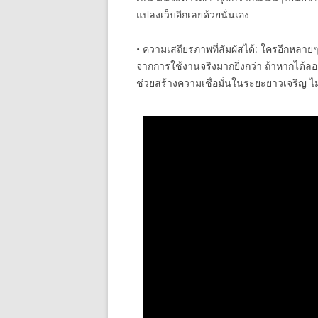
แปลงเว็บอีกเลยด้วยนั่นเอง
• ความเสถียรภาพที่สัมผัสได้: ใครอีกหลา
จากการใช้งานจริงมากยิ่งกว่า ถ้าหากได้ล
ช่วยสร้างความเชื่อมั่นในระยะยาวเจริญ ไม่ม