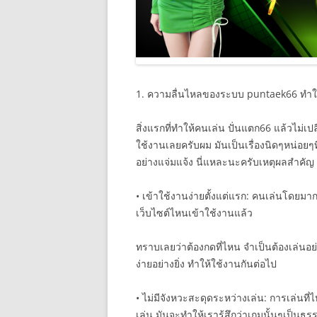
1. ความลื่นไหลของระบบ puntaek66 ทำให้
สิ่งแรกที่ทำให้คนเล่น ปั่นแตก66 แล้วไม่เป
ใช้งานเลยครับผม มันเป็นเรื่องนิดๆหน่อยๆที
อย่างแจ่มแจ้ง นี่แหละนะครับเหตุผลสำคัญ
• เข้าใช้งานง่ายตั้งแต่แรก: คนเล่นโดยมา
เว็บไซต์ไหนเข้าใช้งานแล้ว
ทราบเลยว่าต้องกดที่ไหน จำเป็นต้องเล่นอย่า
ง่ายอย่างยิ่ง ทำให้ใช้งานกันต่อไป
• ไม่มีจังหวะสะดุดระหว่างเล่น: การเล่นที่
เล่น มันจะทำให้เรารู้สึกว่าเกมนั้นๆเป็นธร