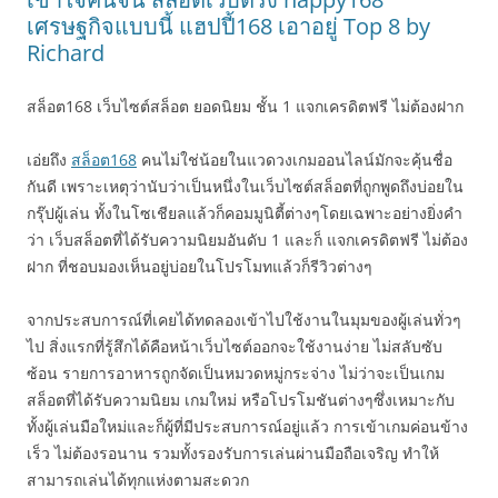
เศรษฐกิจแบบนี้ แฮปปี้168 เอาอยู่ Top 8 by
Richard
สล็อต168 เว็บไซต์สล็อต ยอดนิยม ชั้น 1 แจกเครดิตฟรี ไม่ต้องฝาก
เอ่ยถึง
สล็อต168
คนไม่ใช่น้อยในแวดวงเกมออนไลน์มักจะคุ้นชื่อ
กันดี เพราะเหตุว่านับว่าเป็นหนึ่งในเว็บไซต์สล็อตที่ถูกพูดถึงบ่อยใน
กรุ๊ปผู้เล่น ทั้งในโซเชียลแล้วก็คอมมูนิตี้ต่างๆโดยเฉพาะอย่างยิ่งคำ
ว่า เว็บสล็อตที่ได้รับความนิยมอันดับ 1 และก็ แจกเครดิตฟรี ไม่ต้อง
ฝาก ที่ชอบมองเห็นอยู่บ่อยในโปรโมทแล้วก็รีวิวต่างๆ
จากประสบการณ์ที่เคยได้ทดลองเข้าไปใช้งานในมุมของผู้เล่นทั่วๆ
ไป สิ่งแรกที่รู้สึกได้คือหน้าเว็บไซต์ออกจะใช้งานง่าย ไม่สลับซับ
ซ้อน รายการอาหารถูกจัดเป็นหมวดหมู่กระจ่าง ไม่ว่าจะเป็นเกม
สล็อตที่ได้รับความนิยม เกมใหม่ หรือโปรโมชันต่างๆซึ่งเหมาะกับ
ทั้งผู้เล่นมือใหม่และก็ผู้ที่มีประสบการณ์อยู่แล้ว การเข้าเกมค่อนข้าง
เร็ว ไม่ต้องรอนาน รวมทั้งรองรับการเล่นผ่านมือถือเจริญ ทำให้
สามารถเล่นได้ทุกแห่งตามสะดวก