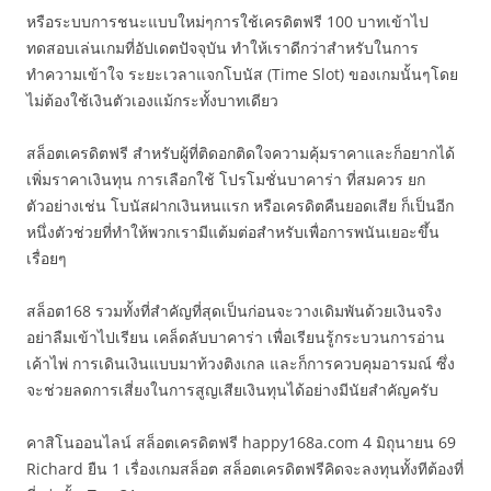
หรือระบบการชนะแบบใหม่ๆการใช้เครดิตฟรี 100 บาทเข้าไป
ทดสอบเล่นเกมที่อัปเดตปัจจุบัน ทำให้เราดีกว่าสำหรับในการ
ทำความเข้าใจ ระยะเวลาแจกโบนัส (Time Slot) ของเกมนั้นๆโดย
ไม่ต้องใช้เงินตัวเองแม้กระทั้งบาทเดียว
สล็อตเครดิตฟรี สำหรับผู้ที่ติดอกติดใจความคุ้มราคาและก็อยากได้
เพิ่มราคาเงินทุน การเลือกใช้ โปรโมชั่นบาคาร่า ที่สมควร ยก
ตัวอย่างเช่น โบนัสฝากเงินหนแรก หรือเครดิตคืนยอดเสีย ก็เป็นอีก
หนึ่งตัวช่วยที่ทำให้พวกเรามีแต้มต่อสำหรับเพื่อการพนันเยอะขึ้น
เรื่อยๆ
สล็อต168 รวมทั้งที่สำคัญที่สุดเป็นก่อนจะวางเดิมพันด้วยเงินจริง
อย่าลืมเข้าไปเรียน เคล็ดลับบาคาร่า เพื่อเรียนรู้กระบวนการอ่าน
เค้าไพ่ การเดินเงินแบบมาท้วงติงเกล และก็การควบคุมอารมณ์ ซึ่ง
จะช่วยลดการเสี่ยงในการสูญเสียเงินทุนได้อย่างมีนัยสำคัญครับ
คาสิโนออนไลน์ สล็อตเครดิตฟรี happy168a.com 4 มิถุนายน 69
Richard ยืน 1 เรื่องเกมสล็อต สล็อตเครดิตฟรีคิดจะลงทุนทั้งทีต้องที่