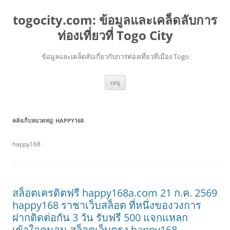
togocity.com: ข้อมูลและเคล็ดลับการ
ท่องเที่ยวที่ Togo City
ข้อมูลและเคล็ดลับเกี่ยวกับการท่องเที่ยวที่เมือง Togo
ข้าม
เมนู
ไป
ยัง
เนื้อหา
คลังเก็บหมวดหมู่:
HAPPY168
happy168
สล็อตเครดิตฟรี happy168a.com 21 ก.ค. 2569
happy168 ราชาเว็บสล็อต ที่หนึ่งของวงการ
ฝากติดต่อกัน 3 วัน รับฟรี 500 แจกแหลก
เข้าใจคนจน สล็อตเว็บตรง happy168