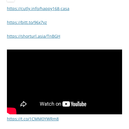
https://cutly.info/happy168-casa
https://bitt.to/96x7vz
https://shorturl.asia/TnBGH
https://t.co/1CMM0YWRm8