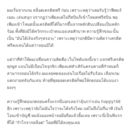
ผมเริ่มจากเกม สล็อตเครดิตฟรี ก่อน เพราะเหตุว่าเคยรับรู้ว่าฟีพบร์
เยอะ เล่นสนุก ปรากฏว่าเพียงแค่ไม่กี่สปินก็เข้าโหมดฟรีสปิน พอ
เพียงเข้าโหมดนั้นเครดิตที่ได้ก็มากขึ้นจากหลักสิบเปลี่ยนเป็นหลัก
ร้อย ทั้งที่ยังมิได้ควักกระเป๋าตนเองเลยสักบาท ความรู้สึกขณะนั้น
เป็น “มันได้เงินจริงๆหรอวะ” เพราะเหตุว่าปกติมีความคิดว่าเครดิต
ฟรีคงเล่นได้แต่ว่าถอนมิได้
แต่ว่าที่ทำให้ผมเปลี่ยนความคิดคือ เว็บไซต์แห่งนี้เขา แจกฟรีเครดิต
ทุกยูส แบบไม่มีเงื่อนไขจุกจิก เพียงแค่ทำเทิร์นครบตามที่กำหนดก็
สามารถถอนได้จริง ผมเลยทดลองเล่นไปเรื่อยไม่รีบร้อน เลือกเกม
แตกง่ายสลับกันเล่น ท้ายที่สุดยอดเครดิตก็พอให้กดถอนได้แบบงว
ยงงๆ
ความรู้สึกตอนกดถอนครั้งแรกนี่บอกเลยว่าลุ้นกว่าเล่น happy168
อีก เพราะเหตุว่ายังไม่มั่นใจว่าจะได้จริงไหม แต่ไม่ถึงไม่กี่นาที เงินก็
โอนเข้าบัญชี ผมนั่งมองหน้าจอมือถือแล้วยิ้มเลย เพราะนี่เป็นทีแรก
ที่ได้ “กำไรจากสล็อต” โดยที่มิได้ลงทุนเลย