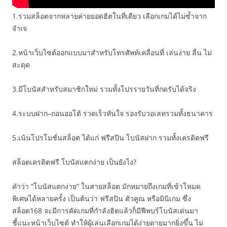
1.รวมสล็อตจากหลายค่ายยอดฮิตในที่เดียว เลือกเกมได้ไม่ซ้ำจาก
จำเจ
2.หน้าเว็บไซต์ออกแบบมาสำหรับโทรศัพท์เคลื่อนที่ เล่นง่าย ลื่น ไม่
สะดุด
3.มีโบนัสสำหรับสมาชิกใหม่ รวมทั้งโปรรายวันที่กดรับได้จริง
4.ระบบฝาก–ถอนออโต้ รวดเร็วทันใจ รองรับวอเลทรวมทั้งธนาคาร
5.เน้นโปรโมชั่นสล็อต ได้แก่ ฟรีสปิน โบนัสฝาก รวมทั้งเครดิตฟรี
สล็อตเครดิตฟรี โบนัสแตกง่าย เป็นยังไง?
คำว่า “โบนัสแตกง่าย” ในสายสล็อต มักหมายถึงเกมที่เข้าโหมด
พิเศษได้หลายครั้ง เป็นต้นว่า ฟรีสปิน ตัวคูณ หรือมินิเกม ซึ่ง
สล็อต168 จะมีการคัดเกมที่กำลังฮิตแล้วก็มีฟีพบร์โบนัสเด่นมา
ชี้แนะหน้าเว็บไซต์ ทำให้ผู้เล่นเลือกเกมได้ง่ายดายมากยิ่งขึ้น ไม่