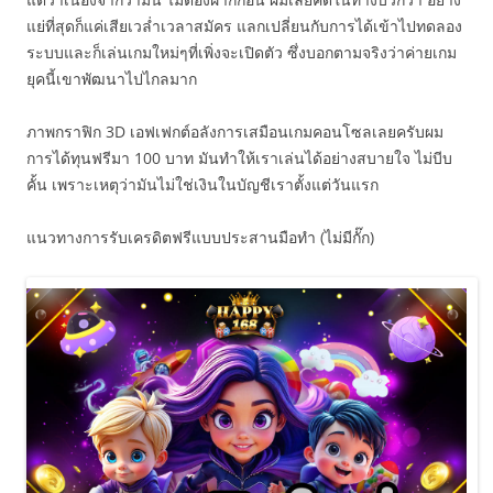
แย่ที่สุดก็แค่เสียเวล่ำเวลาสมัคร แลกเปลี่ยนกับการได้เข้าไปทดลอง
ระบบและก็เล่นเกมใหม่ๆที่เพิ่งจะเปิดตัว ซึ่งบอกตามจริงว่าค่ายเกม
ยุคนี้เขาพัฒนาไปไกลมาก
ภาพกราฟิก 3D เอฟเฟกต์อลังการเสมือนเกมคอนโซลเลยครับผม
การได้ทุนฟรีมา 100 บาท มันทำให้เราเล่นได้อย่างสบายใจ ไม่บีบ
คั้น เพราะเหตุว่ามันไม่ใช่เงินในบัญชีเราตั้งแต่วันแรก
แนวทางการรับเครดิตฟรีแบบประสานมือทำ (ไม่มีกั๊ก)