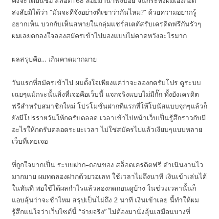
คงจะได้ยินชื่อ สล็อต168 ลอยมาน่าฟังบ่อย จนกระทั่งผมเองก็อด
สงสัยมิได้ว่า “มันจะดีจังอย่างที่เขาว่ากันไหม?” ด้วยความอยากรู้
อยากเห็น บวกกับเห็นสหายในกลุ่มแชร์สเตตัสรับเครดิตฟรีกันรัวๆ
ผมเลยตกลงใจลองสมัครเข้าไปมองแบบไม่คาดหวังอะไรมาก
ผลสรุปคือ… เกินคาดมากมาย
วันแรกที่สมัครเข้าไป ผมตั้งใจเพียงแค่ว่าจะลองกดรับโปร ดูระบบ
เฉยๆแม้กระนั้นสิ่งที่เจอคือเว็บนี้ แจกจริงแบบไม่มีกั๊ก ทั้งยังเครดิต
ฟรีสำหรับสมาชิกใหม่ โปรโมชั่นฝากทีแรกที่ให้โบนัสแบบจุกๆแล้วก็
ยังมีโปรรายวันให้กดรับตลอด เวลาเข้าไปหน้าเว็บเป็นรู้สึกราวกับมี
อะไรให้กดรับตลอดระยะเวลา ไม่ใช่สมัครไปแล้วเงียบๆแบบหลาย
เว็บที่เคยเจอ
ที่ถูกใจมากเป็น ระบบฝาก–ถอนของ สล็อตเครดิตฟรี ดำเนินงานไว
มากมาย ผมทดลองฝากด้วยวอเลท ใช้เวลาไม่ถึงนาที เงินเข้าเล่นได้
ในทันที พอใช้ได้ผลกำไรแล้วลองกดถอนดูบ้าง ในช่วงเวลานั้นก็
แอบลุ้นว่าจะช้าไหม สรุปเป็นไม่ถึง 2 นาที เงินเข้าเลย นี้ทำให้ผม
รู้สึกแน่ใจว่าเว็บไซต์นี้ “จ่ายจริง” ไม่ต้องมานั่งลุ้นเสมือนบางที่