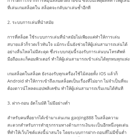
การได้กำไรจากการหมุนสล็อตได้ง่ายขึ้น ซึ่งเป็นเหตุผลที่ทำให้ผู้เล่น
ที่เล่นเกมสล็อตใน สล็อตจะกลับมาเล่นซ้ำอีกที
2. ระบบการเล่นที่นำสมัย
การที่สล็อต ใช้ระบบการเล่นที่นำสมัยไม่เพียงแค่ทำให้การเล่น
สบายแล้วก็รวดเร็วทันใจ แม้กระนั้นยังช่วยให้ผู้เล่นสามารถเล่นได้
อย่างลื่นไหลไม่มีสะดุด ซึ่งระบบกลุ่มนี้รองรับการเล่นบนโทรศัพท์
มือถือและก็คอมพิวเตอร์ ทำให้ผู้เล่นสามารถเข้าเล่นได้ทุกหนทุกแห่ง
เกมสล็อตในสล็อต ยังรองรับทุกเครื่องใช้ไม้สอยทั้ง iOS แล้วก็
Android ทำให้การเข้าถึงเกมสล็อตเป็นเรื่องที่ไม่ยาก ไม่จำเป็นที่จะ
ต้องดาวน์โหลดแอปพลิเคชัน ทำให้ผู้เล่นสามารถเริ่มเกมได้ทันที
3. ฝาก-ถอน อัตโนมัติ ไม่มีอย่างต่ำ
สำหรับคนที่อยากได้เข้ามาเล่นเกม gaojing888 ในสล็อความ
สะดวกสำหรับการทำธุรกรรมทางด้านการเงินจะเป็นอีกหนึ่งจุดเด่น
ที่ทำให้เว็บไซต์แห่งนี้น่าสนใจ โดยระบบการฝาก-ถอนที่ไม่มีขั้นต่ำ