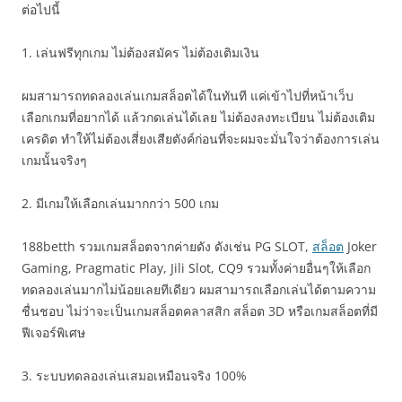
ต่อไปนี้
1. เล่นฟรีทุกเกม ไม่ต้องสมัคร ไม่ต้องเติมเงิน
ผมสามารถทดลองเล่นเกมสล็อตได้ในทันที แค่เข้าไปที่หน้าเว็บ
เลือกเกมที่อยากได้ แล้วกดเล่นได้เลย ไม่ต้องลงทะเบียน ไม่ต้องเติม
เครดิต ทำให้ไม่ต้องเสี่ยงเสียตังค์ก่อนที่จะผมจะมั่นใจว่าต้องการเล่น
เกมนั้นจริงๆ
2. มีเกมให้เลือกเล่นมากกว่า 500 เกม
188betth รวมเกมสล็อตจากค่ายดัง ดังเช่น PG SLOT,
สล็อต
Joker
Gaming, Pragmatic Play, Jili Slot, CQ9 รวมทั้งค่ายอื่นๆให้เลือก
ทดลองเล่นมากไม่น้อยเลยทีเดียว ผมสามารถเลือกเล่นได้ตามความ
ชื่นชอบ ไม่ว่าจะเป็นเกมสล็อตคลาสสิก สล็อต 3D หรือเกมสล็อตที่มี
ฟีเจอร์พิเศษ
3. ระบบทดลองเล่นเสมอเหมือนจริง 100%