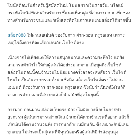
โบนัสต้อนรับสำหรับผู้สมัครใหม่, โบนัสฝากเงินรายวัน, หรือแม้
กระทั่งโบนัสพิเศษสำหรับการชี้แนะเพื่อนฝูง ที่สามารถช่วยเพิ่มช่อง
ทางสำหรับการชนะและก็เพิ่มเครดิตในการเล่นเกมสล็อตได้มากขึ้น
สล็อต888
ไม่ผ่านเอเย่นต์ รองรับการ ฝาก-ถอน ทรูวอเลท เพราะ
เหตุไรถึงควรที่จะเลือกเล่นกับเว็บไซต์ตรง
เนื่องจากไม่เพียงแต่ให้ความสนุกสนานและความระทึกใจ แต่ยัง
สามารถทำกำไรให้กับผู้เล่นได้อย่างมากมาย เมื่อพูดถึงเว็บไซต์
สล็อตในตอนนี้คนจำนวนไม่น้อยบางครั้งอาจจะสงสัยว่า เว็บไซต์
ไหนไม่เป็นอันตรายรวมทั้งน่าเชื่อถือ สล็อตเว็บไซต์ตรง ไม่ผ่าน
เอเย่นต์ ที่รองรับการ ฝาก-ถอน ทรูวอเลท ซึ่งนับว่าเป็นหนึ่งในวิถี
ทางการฝาก-ถอนที่สบายแล้วก็นำสมัยที่สุดในยุคนี้
การฝาก-ถอนผ่าน สล็อตเว็บตรง มักจะไม่มีอย่างน้อยในการทำ
ธุรกรรม ผู้เล่นสามารถฝากเงินเข้าเกมได้ตามจำนวนที่อยาก แล้วก็
เบิกเงินได้ตามจำนวนที่ปรารถนาด้วยเหมือนกัน ซึ่งเหมาะกับผู้เล่น
ทุกแบบ ไม่ว่าจะเป็นผู้เล่นที่มีทุนน้อยหรือผู้เล่นที่มีกำลังทุนสูง