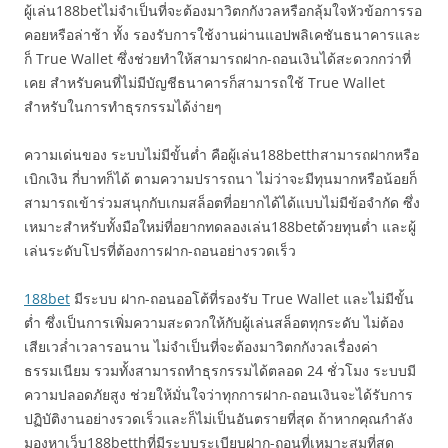
ผู้เล่น188betไม่จำเป็นที่จะต้องมาวิตกกังวลหรือกลุ้มใจหัวข้อการรอ
คอยหรือล่าช้า ทั้ง รองรับการใช้งานผ่านแอปพลิเคชันธนาคารและ
ก็ True Wallet ซึ่งช่วยทำให้สามารถฝาก-ถอนเงินได้สะดวกกว่าที่
เคย สำหรับคนที่ไม่มีบัญชีธนาคารก็สามารถใช้ True Wallet
สำหรับในการทำธุรกรรมได้ง่ายๆ
ความเด่นของ ระบบไม่มีขั้นต่ำ คือผู้เล่น188betthสามารถฝากหรือ
เบิกเงิน กี่บาทก็ได้ ตามความปรารถนา ไม่ว่าจะมีทุนมากหรือน้อยก็
สามารถเข้าร่วมสนุกกับเกมสล็อตที่อยากได้ได้แบบไม่มีข้อจำกัด ซึ่ง
เหมาะสำหรับทั้งมือใหม่ที่อยากทดลองเล่น188betด้วยทุนต่ำ และผู้
เล่นระดับโปรที่ต้องการฝาก-ถอนอย่างรวดเร็ว
188bet
มีระบบ ฝาก-ถอนออโต้ที่รองรับ True Wallet และไม่มีขั้น
ต่ำ ซึ่งเป็นการเพิ่มความสะดวกให้กับผู้เล่นสล็อตทุกระดับ ไม่ต้อง
เสียเวล่ำเวลารอนาน ไม่จำเป็นที่จะต้องมาวิตกกังวลเรื่องค่า
ธรรมเนียม รวมทั้งสามารถทำธุรกรรมได้ตลอด 24 ชั่วโมง ระบบมี
ความปลอดภัยสูง ช่วยให้มั่นใจว่าทุกการฝาก-ถอนเงินจะได้รับการ
ปฏิบัติงานอย่างรวดเร็วและก็ไม่เป็นอันตรายที่สุด ถ้าหากคุณกำลัง
มองหาเว็บ188betthที่มีระบบระเบียบฝาก-ถอนที่เหมาะสมที่สุด