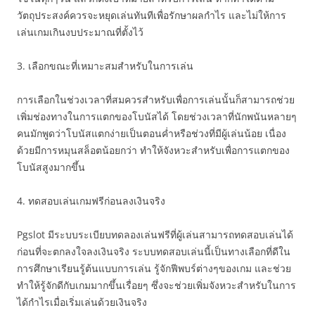
วัตถุประสงค์ควรจะหยุดเล่นทันทีเพื่อรักษาผลกำไร และไม่ให้การ
เล่นเกมเกินงบประมาณที่ตั้งไว้
3. เลือกขณะที่เหมาะสมสำหรับในการเล่น
การเลือกในช่วงเวลาที่สมควรสำหรับเพื่อการเล่นนั้นก็สามารถช่วย
เพิ่มช่องทางในการแตกของโบนัสได้ โดยช่วงเวลาที่นักพนันหลายๆ
คนมักพูดว่าโบนัสแตกง่ายเป็นตอนค่ำหรือช่วงที่มีผู้เล่นน้อย เนื่อง
ด้วยมีการหมุนสล็อตน้อยกว่า ทำให้จังหวะสำหรับเพื่อการแตกของ
โบนัสสูงมากขึ้น
4. ทดสอบเล่นเกมฟรีก่อนลงเงินจริง
Pgslot มีระบบระเบียบทดลองเล่นฟรีที่ผู้เล่นสามารถทดสอบเล่นได้
ก่อนที่จะตกลงใจลงเงินจริง ระบบทดสอบเล่นนี้เป็นทางเลือกที่ดีใน
การศึกษาเรียนรู้ต้นแบบการเล่น รู้จักฟีพบร์ต่างๆของเกม และช่วย
ทำให้รู้จักดีกับเกมมากขึ้นเรื่อยๆ ซึ่งจะช่วยเพิ่มจังหวะสำหรับในการ
ได้กำไรเมื่อเริ่มเล่นด้วยเงินจริง