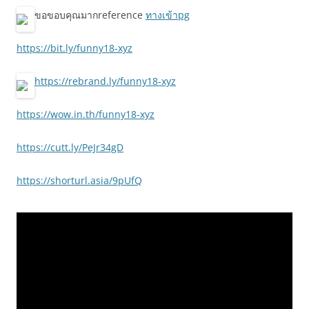
ขอขอบคุณมากreference
ทางเข้าpg
https://bit.ly/funny18-xyz
https://rebrand.ly/funny18-xyz
https://wow.in.th/funny18-xyz
https://cutt.ly/PeJr34gD
https://shorturl.asia/9pUfQ