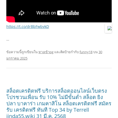
https://t.co/drBbFwbvkD
…
ข้อความนี้ถูกเขียนใน
ทางเข้าpg
และติดป้ายกำกับ
funny18
บน
30
มกราคม 2025
สล็อตเครดิตฟรี บริการสล็อตออนไลน์เว็บตรง
โปรชวนเพื่อน รับ 10% ไม่มีขั้นต่ำ สล็อต ยิง
ปลา บาคาร่า เกมคาสิโน สล็อตเครดิตฟรี สมัคร
รับ เครดิตฟรี ทันที Top 34 by Terrell
jinda55.wiki 31 มี.ค. 2568