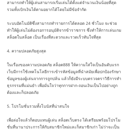
สามารถทำให้ผู้เล่นสามารถเริ่มเล่นได้ตั้งแต่จำนวนเงินน้อยที่สุด
รวมทั้งเบิกเงินได้ตามอยากได้โดยไม่มีข้อจำกัด
ระบบอัตโนมัติซึ่งสามารถทำรายการได้ตลอด 24 ชั่วโมง จะช่วย
ทำให้ผู้เล่นไม่ต้องรอการอนุมัติจากข้าราชการ ซึ่งทำให้การเล่นเกม
สล็อตในสล็อต เป็นเรื่องที่สะดวกและรวดเร็วทันใจที่สุด
4. ความปลอดภัยสูงสุด
ในเรื่องของความปลอดภัย สล็อต888 ให้ความใส่ใจเป็นอันดับแรก
เว็บมีการใช้เทคโนโลยีการเข้ารหัสข้อมูลที่นำสมัยเพื่อปกป้องรักษา
ข้อมูลของผู้เล่นจากการถูกปล้น แล้วก็ยังมีระบบตรวจตราวิธีการทำ
ธุรกรรมที่แม่นยำ เพื่อมั่นใจว่าทุกการฝาก-ถอนเงินเป็นไปอย่างถูก
ต้องและก็ปลอดภัย
5. โปรโมชั่นรวมทั้งโบนัสที่น่าสนใจ
เพื่อล่อใจแล้วก็ตอบแทนผู้เล่น สล็อตเว็บตรง ได้เตรียมพร้อมโปรโม
ชั่นที่นานาประการให้กับสมาชิกใหม่และก็สมาชิกเก่า ไม่ว่าจะเป็น