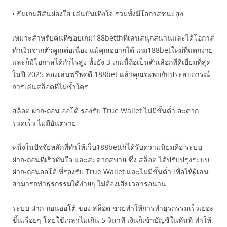
• ธีมเกมสีสันผ่องใส เล่นบันเทิงใจ รวมทั้งมีโอกาสชนะสูง
เหมาะสำหรับคนที่ชอบเกม188betthที่เล่นสนุกสนานและได้โอกาส
ทำเงินจากตัวคูณต่อเนื่อง แม้คุณอยากได้ เกม188betใหม่ที่แตกง่าย
และก็มีโอกาสได้กำไรสูง ทั้งยัง 3 เกมนี้ถือเป็นตัวเลือกที่ดีเยี่ยมที่สุด
ในปี 2025 ลองเล่นฟรีพอดี 188bet แล้วคุณจะพบกับประสบการณ์
การเล่นสล็อตที่ไม่ซ้ำใคร
สล็อต ฝาก-ถอน ออโต้ รองรับ True Wallet ไม่มีขั้นต่ำ สะดวก
รวดเร็ว ไม่มีอันตราย
หนึ่งในปัจจัยหลักที่ทำให้เว็บ188betthได้รับความนิยมคือ ระบบ
ฝาก-ถอนที่เร็วทันใจ และสะดวกสบาย ซึ่ง สล็อต ได้ปรับปรุงระบบ
ฝาก-ถอนออโต้ ที่รองรับ True Wallet และไม่มีขั้นต่ำ เพื่อให้ผู้เล่น
สามารถทำธุรกรรมได้ง่ายๆ ไม่ต้องเสียเวลารอนาน
ระบบ ฝาก-ถอนออโต้ ของ สล็อต ช่วยทำให้การทำธุรกรรมเร็วเยอะ
ขึ้นเรื่อยๆ โดยใช้เวลาไม่เกิน 5 วินาที เงินก็เข้าบัญชีในทันที ทำให้