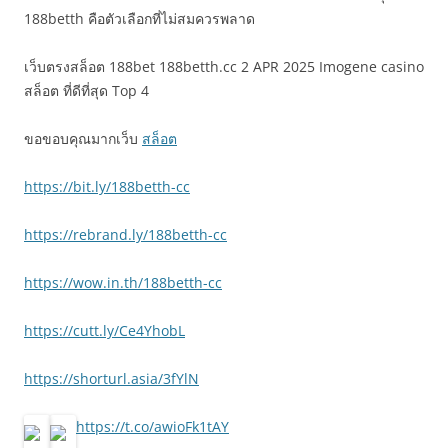
188betth คือตัวเลือกที่ไม่สมควรพลาด
เว็บตรงสล็อต 188bet 188betth.cc 2 APR 2025 Imogene casino
สล็อต ที่ดีที่สุด Top 4
ขอขอบคุณมากเว็บ
สล็อต
https://bit.ly/188betth-cc
https://rebrand.ly/188betth-cc
https://wow.in.th/188betth-cc
https://cutt.ly/Ce4YhobL
https://shorturl.asia/3fYlN
https://t.co/awioFk1tAY