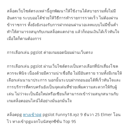
สล็อตเว็บไซต์ตรงเหล่านี้ถูกพัฒนาให้ใช้งานได้สบายรวมทั้งไม่มี
อันตราย ระบบออโต้ช่วยให้วิธีการทำรายการรวดเร็ว ไม่ต้องผ่าน
ข้าราชการ ทั้งยังยังรองรับการฝากถอนผ่านวอเลทแบบไม่มีขั้นต่ำ
ทำให้สามารถสนุกกับเกมสล็อตแตกง่าย แล้วก็ถอนเงินได้เร็วทันใจ
เมื่อใดก็ตามต้องการ
การเลือกเล่น pgslot ค่ายเกมยอดนิยมผ่านเว็บตรง
การเลือกเล่น pgslot ผ่านเว็บไซต์ตรงเป็นทางเลือกที่นักเสี่ยงโชค
ควรจะพินิจ เนื่องด้วยมีความน่าเชื่อถือ ไม่มีอันตราย รวมทั้งมีเกมให้
เลือกเล่นนานาประการ นอกนั้นระบบฝากถอนออโต้ที่เร็วทันใจและ
การบริการที่ครบครันยังเป็นจุดเด่นที่ช่วยเพิ่มความสะดวกให้กับผู้
เล่น ไม่ว่าจะเป็นมือใหม่หรือเซียนก็สามารถเข้าร่วมสนุกสนานกับ
เกมสล็อตออนไลน์ได้อย่างมั่นอกมั่นใจ
สล็อตpg
ทางเข้าpg
pgslot Funny18.xyz 9 ธันวา 25 Elmer โอน
ไว ทางเข้าpgแจกโบนัสทุกซีซั่น Top 95