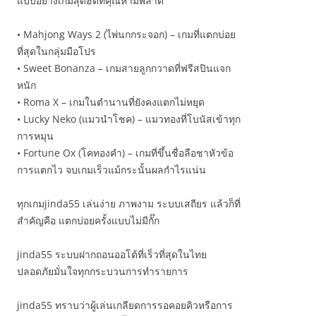
แบบอย่างเกมสุดฮิตที่คุณห้ามพลาด
• Mahjong Ways 2 (ไพ่นกกระจอก) – เกมที่แตกบ่อย
ที่สุดในกลุ่มมือโปร
• Sweet Bonanza – เกมสายลูกกวาดที่ฟรีสปินแจก
หนัก
• Roma X – เกมในตำนานที่ยังคงแตกไม่หยุด
• Lucky Neko (แมวนำโชค) – แมวทองที่โบนัสเข้าทุก
การหมุน
• Fortune Ox (โคทองคำ) – เกมที่ขึ้นชื่อลือชาหัวข้อ
การแตกไว จบเกมเร็วแม้กระนั้นผลกำไรแน่น
ทุกเกมjinda55 เล่นง่าย ภาพงาม ระบบเสถียร แล้วก็ที่
สำคัญคือ แตกบ่อยครั้งแบบไม่มีกั๊ก
jinda55 ระบบฝากถอนออโต้ที่เร็วที่สุดในไทย
ปลอดภัยมั่นใจทุกกระบวนการทำรายการ
jinda55 ทราบว่าผู้เล่นเกลียดการรอคอยคิวหรือการ