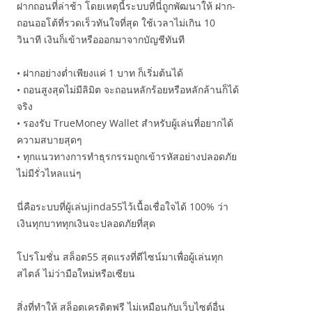
ฝากถอนที่ล่าช้า โดยเหตุนี้ระบบที่นี่ถูกพัฒนาให้ ฝาก-
ถอนออโต้ที่รวดเร็วทันใจที่สุด ใช้เวลาไม่เกิน 10
วินาที เงินก็เข้าหรือออกมาจากบัญชีทันที
• ฝากอย่างต่ำเพียงแค่ 1 บาท ก็เริ่มต้นได้
• ถอนสูงสุดไม่มีลิมิต จะถอนหลักร้อยหรือหลักล้านก็ได้
จริง
• รองรับ TrueMoney Wallet สำหรับผู้เล่นที่อยากได้
ความสบายสุดๆ
• ทุกแนวทางการทำธุรกรรมถูกเข้ารหัสอย่างปลอดภัย
ไม่มีรั่วไหลแน่ๆ
นี่คือระบบที่ผู้เล่นjinda55ไว้เนื้อเชื่อใจได้ 100% ว่า
เงินทุกบาททุกเงินจะปลอดภัยที่สุด
โปรโมชั่น สล็อต55 สุดแรงที่ดีไซน์มาเพื่อผู้เล่นทุก
สไตล์ ไม่ว่ามือใหม่หรือเซียน
สิ่งที่ทำให้ สล็อตเครดิตฟรี ไม่เหมือนกับเว็บไซต์อื่น