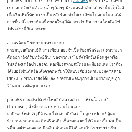
jinda55 “ฝาก 10 รับ 100” หรือ “ฝาก
สล็อต55
50 รับ 150″ คือพวก
เรายอมควักเงินตัวเองเล็กๆน้อยๆเพียงแค่หลักสิบ แม้กระนั้นเว็บใจดี
เบิ้ลเงินเพิ่มให้พวกเราเป็นหลักร้อย ทำให้เรามีทุนไปหมุนในเกมได้
ยาวขึ้น มีโอกาสลุ้นแจ็คพอตใหญ่ได้มากกว่าเดิม สายสล็อตนี่เลิฟ
โปรอย่างนี้กันมากมาย
4. เครดิตฟรี ชักชวนสหายมาเล่น
สายมนุษยสัมพันธ์ดี สายเพื่อนเยอะจำเป็นต้องกรีดร้อง! แค่พวกเรา
คัดลอก “ลิงก์รับทรัพย์สิน” ของพวกเราไปส่งให้กรุ๊ปเพื่อนฝูง หรือ
โพสต์ลงเครือข่ายสังคม พอเพียงสหายสมัครและมียอดเล่น เราก็จะ
ได้เปอร์เซ็นต์หรือได้เครดิตฟรีมาใช้แบบเสือนอนกิน ยิ่งมิตรสหาย
เยอะแยะ พวกเรายิ่งได้เยอะ ชักชวนเพลินๆอาจมีเงินฝากบัญชีทุก
วี่วันแบบงงงันๆเลยล่ะค่ะ
jinda55 ถอนเงินได้จริงไหม? ติดตามคำว่า “เทิร์นโอเวอร์”
(Turnover) สิ่งที่จะต้องทราบก่อนโดนแกง
มาถึงพาร์ทสำคัญที่ถ้าหากไม่กล่าวถึงถือว่าไม่ถูกบาปมาก! ผู้คน
จำนวนมากเล่นเครดิตฟรีจนถึงแจ็คพอตแตก ได้เงินมาเป็นพันเป็น
หมื่น แต่ว่าพอจะกดเบิกเงิน ดันถอนมิได้! และไปโวยวายว่าเว็บ