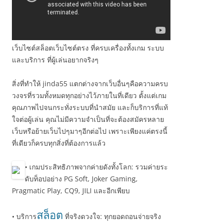
เว็บไซต์สล็อตเว็บไซต์ตรง ที่ครบเครื่องทั้งเกม ระบบ
และบริการ ที่ผู้เล่นอยากจริงๆ
สิ่งที่ทำให้ jinda55 แตกต่างจากเว็บอื่นๆคือความครบ
วงจรที่รวมทั้งหมดทุกอย่างไว้ภายในที่เดียว ตั้งแต่เกม
คุณภาพไปจนกระทั่งระบบที่นำสมัย และก็บริการที่แท้
ใจต่อผู้เล่น คุณไม่มีความจำเป็นที่จะต้องสมัครหลาย
เว็บหรือย้ายเว็บไปๆมาๆอีกต่อไป เพราะเพียงแค่ตรงนี้
ที่เดียวก็ครบทุกสิ่งที่ต้องการแล้ว
• เกมประสิทธิภาพจากค่ายดังทั้งโลก: รวมค่ายระ
ดับท็อปอย่าง PG Soft, Joker Gaming,
Pragmatic Play, CQ9, JILI และอีกเพียบ
สล็อต
• บริการ
ที่จริงดวงใจ: ทุกยอดถอนจ่ายจริง