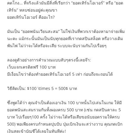
คดโกง… ที่จริงแล้วมันมีสิ่งที่เรียกว่า “ยอดเทิร์นโอเวอร์” หรือ “ยอด
เทิร์น” หลบซ่อนอยู่ค่ะคุณขา
ยอดเทิร์นโอเวอร์ คืออะไร?
มันเป็น “ยอดพนันเวียนสะสม” ไม่ใช่เงินที่พวกเราต้องหามาจ่ายเพิ่ม
นะคะ แม้กระนั้นมันเป็นนับทุกยอดที่เรากดสปินสล็อต หรือวางเดิม
พันไพ่ ไม่ว่าจะได้หรือจะเสีย ระบบจะนับรวมกันไปเรื่อยๆ
ลองดูตัวอย่างการคำนวณแบบสับๆตรงนี้เลยจ๊า:
เว็บแจกเครดิตฟรี 100 บาท
มีเงื่อนไขว่าต้องทำยอดเทิร์นโอเวอร์ 5 เท่า ก่อนถึงจะถอนได้
วิธีคิดเป็น: $100 \times 5 = 500$ บาท
ซึ่งพูดได้ว่า คุณจำเป็นต้องเอาเงิน 100 บาทนั้นไปเล่นในเกม ให้มี
ยอดพนันสะสมรวมกันทั้งผองครบ 500 บาท (เช่น กดสปินตาละ 5
บาท ไปเรื่อยๆ100 ครั้ง ไม่ว่าจะได้หรือเสียขอนับยอดรวมให้ครบ
500) พอเพียงครบกำหนดปุบปับ ปุ่มเบิกเงินจะสว่างวาบ คุณกดเบิก
เงินสดเข้าบัญชีได้เลยในทันทีค่ะ!