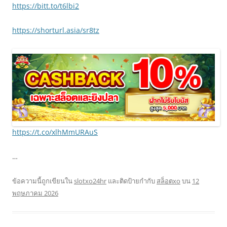
https://bitt.to/t6lbi2
https://shorturl.asia/sr8tz
https://t.co/xlhMmURAuS
…
ข้อความนี้ถูกเขียนใน
slotxo24hr
และติดป้ายกำกับ
สล็อตxo
บน
12
พฤษภาคม 2026