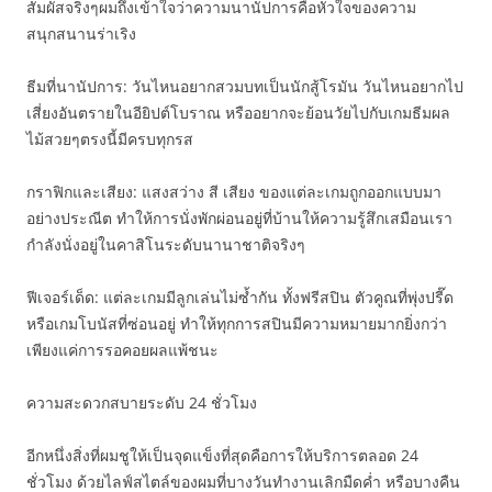
สัมผัสจริงๆผมถึงเข้าใจว่าความนานัปการคือหัวใจของความ
สนุกสนานร่าเริง
ธีมที่นานัปการ: วันไหนอยากสวมบทเป็นนักสู้โรมัน วันไหนอยากไป
เสี่ยงอันตรายในอียิปต์โบราณ หรืออยากจะย้อนวัยไปกับเกมธีมผล
ไม้สวยๆตรงนี้มีครบทุกรส
กราฟิกและเสียง: แสงสว่าง สี เสียง ของแต่ละเกมถูกออกแบบมา
อย่างประณีต ทำให้การนั่งพักผ่อนอยู่ที่บ้านให้ความรู้สึกเสมือนเรา
กำลังนั่งอยู่ในคาสิโนระดับนานาชาติจริงๆ
ฟีเจอร์เด็ด: แต่ละเกมมีลูกเล่นไม่ซ้ำกัน ทั้งฟรีสปิน ตัวคูณที่พุ่งปรี๊ด
หรือเกมโบนัสที่ซ่อนอยู่ ทำให้ทุกการสปินมีความหมายมากยิ่งกว่า
เพียงแค่การรอคอยผลแพ้ชนะ
ความสะดวกสบายระดับ 24 ชั่วโมง
อีกหนึ่งสิ่งที่ผมชูให้เป็นจุดแข็งที่สุดคือการให้บริการตลอด 24
ชั่วโมง ด้วยไลฟ์สไตล์ของผมที่บางวันทำงานเลิกมืดค่ำ หรือบางคืน