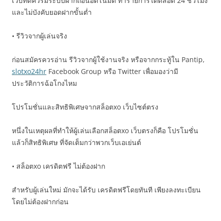
เว็บที่ดีควรมีระบบฝากถอนอัตโนมัติ ทำรายการได้ตลอด 24 ชั่วโมง
และไม่บังคับยอดฝากขั้นต่ำ
• รีวิวจากผู้เล่นจริง
ก่อนสมัครควรอ่าน รีวิวจากผู้ใช้งานจริง หรือจากกระทู้ใน Pantip,
slotxo24hr
Facebook Group หรือ Twitter เพื่อมองว่ามี
ประวัติการฉ้อโกงไหม
โปรโมชั่นและสิทธิพิเศษจากสล็อตxo เว็บไซต์ตรง
หนึ่งในเหตุผลที่ทำให้ผู้เล่นเลือกสล็อตxo เว็บตรงก็คือ โปรโมชั่น
แล้วก็สิทธิพิเศษ ที่จัดเต็มกว่าพวกเว็บเอเย่นต์
• สล็อตxo เครดิตฟรี ไม่ต้องฝาก
สำหรับผู้เล่นใหม่ มักจะได้รับ เครดิตฟรีโดยทันที เพียงลงทะเบียน
โดยไม่ต้องฝากก่อน