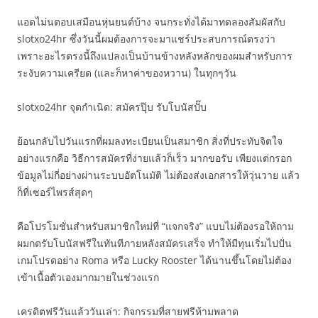
แอดไม่นตอบเสมือนหุ่นยนต์บ้าง จนกระทั่งได้มาทดลองสัมผัสกับ
slotxo24hr ซึ่งวันนี้ผมต้องการจะมาแชร์ประสบการณ์ตรงว่า
เพราะอะไรตรงนี้ถึงแปลงเป็นบ้านข้างหลังหลักของผมสำหรับการ
ระงับความเครียด (และก็หาค่าของหวาน) ในทุกๆวัน
slotxo24hr จุดกำเนิด: สมัครปุ๊บ รับโบนัสปั๊บ
ย้อนกลับไปวันแรกที่ผมลงทะเบียนเป็นสมาชิก สิ่งที่ประทับจิตใจ
อย่างแรกคือ วิธีการสมัครที่ง่ายแล้วก็เร็ว มากขอรับ เพียงแต่กรอก
ข้อมูลไม่กี่อย่างผ่านระบบอัตโนมัติ ไม่ต้องส่งเอกสารให้วุ่นวาย แล้ว
ก็ที่เซอร์ไพรส์สุดๆ
คือโปรโมชั่นสำหรับสมาชิกใหม่ที่ “แจกจริง” แบบไม่ต้องรอให้ถาม
ผมกดรับโบนัสฟรีในทันทีภายหลังสมัครเสร็จ ทำให้มีทุนเริ่มไปปั่น
เกมโปรดอย่าง Roma หรือ Lucky Rooster ได้นานขึ้นโดยไม่ต้อง
เข้าเนื้อตัวเองมากมายในช่วงแรก
เครดิตฟรีวันแล้ววันเล่า: กิจกรรมที่สายฟรีห้ามพลาด