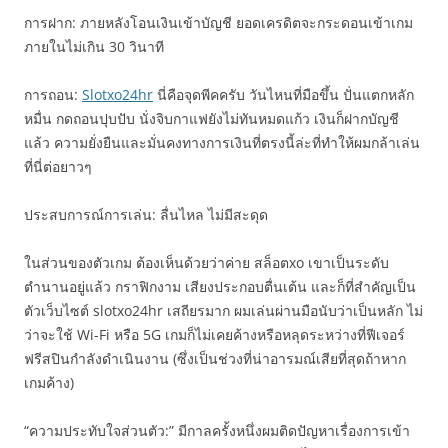
การฝาก: ภายหลังโอนเงินเข้าบัญชี ยอดเครดิตจะกระดอนเข้าเกม
ภายในไม่เกิน 30 วินาที
การถอน:
Slotxo24hr
นี่คือจุดพีคครับ วันไหนที่มือขึ้น ปั่นแตกหลัก
หมื่น กดถอนปุบปับ นั่งจิบกาแฟยังไม่ทันหมดแก้ว เงินก็ฝากบัญชี
แล้ว ความยั่งยืนและมั่นคงทางการเงินที่ตรงนี้ล่ะที่ทำให้ผมกล้าเล่น
ที่นี่ต่อยาวๆ
ประสบการณ์การเล่น: ลื่นไหล ไม่มีสะดุด
ในส่วนของตัวเกม ต้องเห็นด้วยว่าค่าย สล็อตxo เขาเป็นระดับ
ตำนานอยู่แล้ว กราฟิกงาม เสียงประกอบตื่นเต้น และก็ที่สำคัญเป็น
ตัวเว็บไซต์ slotxo24hr เสถียรมาก ผมเล่นผ่านมือนับว่าเป็นหลัก ไม่
ว่าจะใช้ Wi-Fi หรือ 5G เกมก็ไม่เคยค้างหรือหลุดระหว่างที่ฟีเจอร์
ฟรีสปินกำลังดำเนินงาน (ซึ่งเป็นช่วงที่น่าอารมณ์เสียที่สุดถ้าหาก
เกมค้าง)
“ความประทับใจส่วนตัว:” มีกาลครั้งหนึ่งผมติดปัญหาเรื่องการเข้า