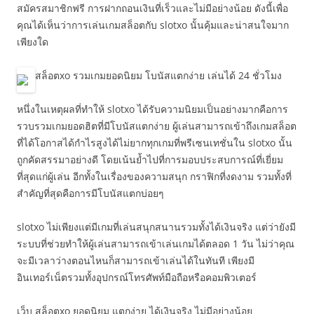
สมัครสมาชิกฟรี การฝากถอนเงินที่เร็วและไม่มีอย่างน้อย ดังนี้เพื่อ
คุณได้เห็นว่าการเล่นเกมสล็อตกับ slotxo นั้นคุ้มและน่าสนใจมาก
เพียงใด
สล็อตxo รวมเกมยอดนิยม โบนัสแตกง่าย เล่นได้ 24 ชั่วโมง
หนึ่งในเหตุผลที่ทำให้ slotxo ได้รับความนิยมเป็นอย่างมากคือการ
รวบรวมเกมยอดฮิตที่มีโบนัสแตกง่าย ผู้เล่นสามารถเข้าถึงเกมสล็อต
ที่ได้โอกาสได้กำไรสูงได้ไม่ยากทุกเกมที่พรีเซนเทชั่นใน slotxo นั้น
ถูกคัดสรรมาอย่างดี โดยเน้นย้ำไปที่การมอบประสบการณ์ที่เยี่ยม
ที่สุดแก่ผู้เล่น อีกทั้งในเรื่องของความสนุก กราฟิกที่งดงาม รวมทั้งที่
สำคัญที่สุดคือการมีโบนัสแตกบ่อยๆ
slotxo ไม่เพียงแต่มีเกมที่เล่นสนุกสนานรวมทั้งได้เงินจริง แต่ว่ายังมี
ระบบที่ช่วยทำให้ผู้เล่นสามารถเข้าเล่นเกมได้ตลอด 1 วัน ไม่ว่าคุณ
จะมีเวลาว่างตอนไหนก็สามารถเข้าเล่นได้ในทันที เพียงมี
อินเทอร์เน็ตรวมทั้งอุปกรณ์โทรศัพท์มือถือหรือคอมพิวเตอร์
เว็บ สล็อตxo ยอดนิยม แตกง่าย ได้เงินจริง ไม่มีอย่างน้อย