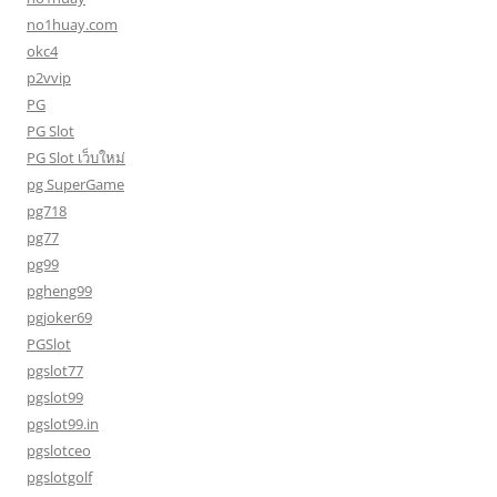
no1huay.com
okc4
p2vvip
PG
PG Slot
PG Slot เว็บใหม่
pg SuperGame
pg718
pg77
pg99
pgheng99
pgjoker69
PGSlot
pgslot77
pgslot99
pgslot99.in
pgslotceo
pgslotgolf