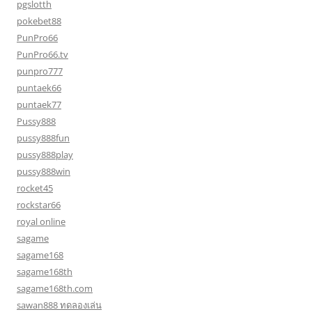
pgslotth
pokebet88
PunPro66
PunPro66.tv
punpro777
puntaek66
puntaek77
Pussy888
pussy888fun
pussy888play
pussy888win
rocket45
rockstar66
royal online
sagame
sagame168
sagame168th
sagame168th.com
sawan888 ทดลองเล่น