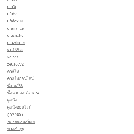
ufa9r
ufabet
ufafox88
ufanance
ufasnake
ufawinner
vip168sa
yaibet
zeus66v2
คาสิโน
คาสิโนออนไลน์
ซีเกมส์68
ซื้อหวยออนไลน์ 24
ดูหนัง
ดูหนังออนไลน์
ถูกหวย88
ทดลองเล่นสล็อต
ทางเข้าpg