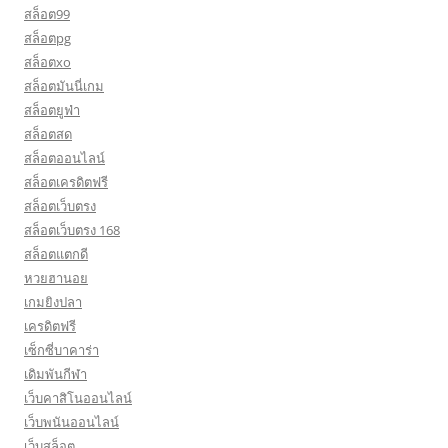
สล็อต99
สล็อตpg
สล็อตxo
สล็อตมันนี่เกม
สล็อตยูฟ่า
สล็อตสด
สล็อตออนไลน์
สล็อตเครดิตฟรี
สล็อตเว็บตรง
สล็อตเว็บตรง 168
สล็อตแตกดี
หวยฮานอย
เกมยิงปลา
เครดิตฟรี
เซ็กซี่บาคาร่า
เดิมพันกีฬา
เว็บคาสิโนออนไลน์
เว็บพนันออนไลน์
เว็บสล็อต