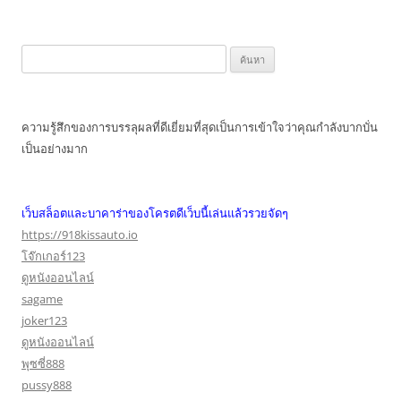
ค้นหา
สำหรับ:
ความรู้สึกของการบรรลุผลที่ดีเยี่ยมที่สุดเป็นการเข้าใจว่าคุณกำลังบากบั่น
เป็นอย่างมาก
เว็บสล็อตและบาคาร่าของโครตดีเว็บนี้เล่นแล้วรวยจัดๆ
https://918kissauto.io
โจ๊กเกอร์123
ดูหนังออนไลน์
sagame
joker123
ดูหนังออนไลน์
พุซซี่888
pussy888