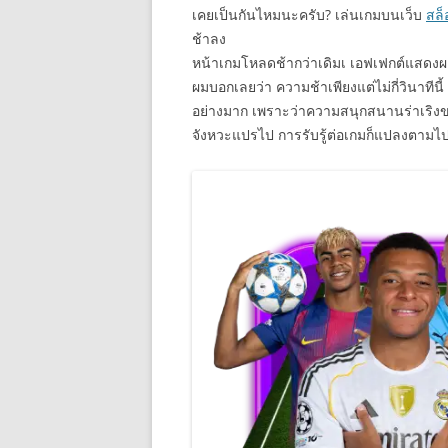
เคยเป็นกันไหมนะครับ? เล่นเกมบนเว็บ
สล็
ช้าลง
หน้าเกมโหลดช้ากว่าเดิมเ เอฟเฟกต์แสดงผลไ
ผมบอกเลยว่า ความช้าเพียงแต่ไม่กี่วินาทีน
อย่างมาก เพราะว่าความสนุกสนานร่าเริงของ
จังหวะแปรไป การรับรู้ต่อเกมก็แปลงตาม