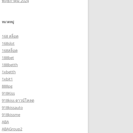
พฤษภาคม 2024
หมวดหมู่
168 สล็อต
168slot
168สล็อต
188bet
188betth
1xbetth
1xbit1
888pg
918Kiss
918kiss ดาวน์โหลด
918kissauto
918kissme
ABA
ABAGroup2