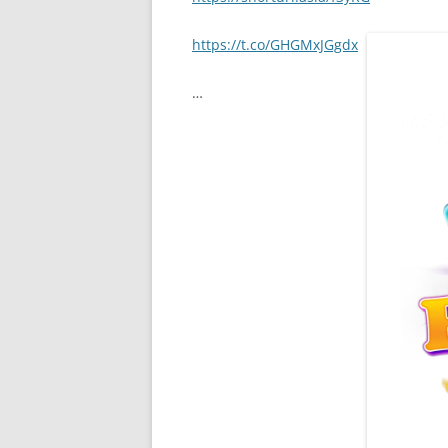
https://t.co/GHGMxJGgdx
…