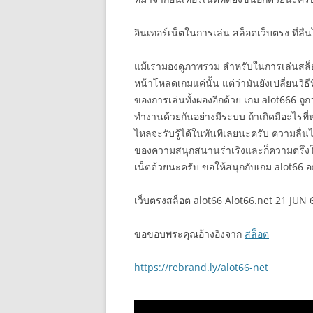
อินเทอร์เน็ตในการเล่น สล็อตเว็บตรง ที่ล
แม้เรามองดูภาพรวม สำหรับในการเล่นสล็อต
หน้าโหลดเกมแค่นั้น แต่ว่ามันยังเปลี่ยนวิ
ของการเล่นทั้งผองอีกด้วย เกม alot666 ถ
ทำงานด้วยกันอย่างมีระบบ ถ้าเกิดมีอะไรที่ห
ไหลจะรับรู้ได้ในทันทีเลยนะครับ ความลื่นไหล
ของความสนุกสนานร่าเริงและก็ความตรึงใจก
เน็ตด้วยนะครับ ขอให้สนุกกับเกม alot66 อย่
เว็บตรงสล็อต alot66 Alot66.net 21 JUN 
ขอขอบพระคุณอ้างอิงจาก
สล็อต
https://rebrand.ly/alot66-net