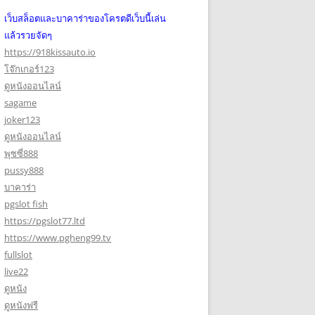
เว็บสล็อตและบาคาร่าของโครตดีเว็บนี้เล่น
แล้วรวยจัดๆ
https://918kissauto.io
โจ๊กเกอร์123
ดูหนังออนไลน์
sagame
joker123
ดูหนังออนไลน์
พุซซี่888
pussy888
บาคาร่า
pgslot fish
https://pgslot77.ltd
https://www.pgheng99.tv
fullslot
live22
ดูหนัง
ดูหนังฟรี