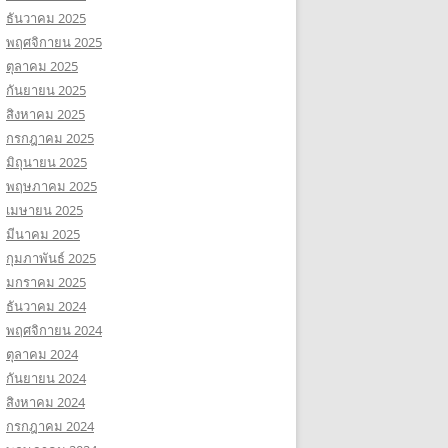
ธันวาคม 2025
พฤศจิกายน 2025
ตุลาคม 2025
กันยายน 2025
สิงหาคม 2025
กรกฎาคม 2025
มิถุนายน 2025
พฤษภาคม 2025
เมษายน 2025
มีนาคม 2025
กุมภาพันธ์ 2025
มกราคม 2025
ธันวาคม 2024
พฤศจิกายน 2024
ตุลาคม 2024
กันยายน 2024
สิงหาคม 2024
กรกฎาคม 2024