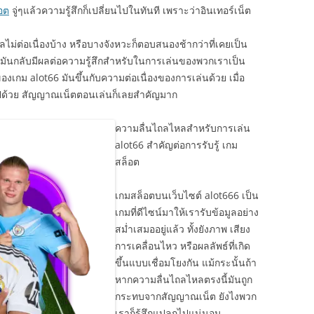
อต
จู่ๆแล้วความรู้สึกก็เปลี่ยนไปในทันที เพราะว่าอินเทอร์เน็ต
ม่ต่อเนื่องบ้าง หรือบางจังหวะก็ตอบสนองช้ากว่าที่เคยเป็น
ี้ มันกลับมีผลต่อความรู้สึกสำหรับในการเล่นของพวกเราเป็น
เกม alot66 มันขึ้นกับความต่อเนื่องของการเล่นด้วย เมื่อ
ไปด้วย สัญญาณเน็ตตอนเล่นก็เลยสำคัญมาก
ความลื่นไถลไหลสำหรับการเล่น
alot66 สำคัญต่อการรับรู้ เกม
สล็อต
เกมสล็อตบนเว็บไซต์ alot666 เป็น
เกมที่ดีไซน์มาให้เรารับข้อมูลอย่าง
สม่ำเสมออยู่แล้ว ทั้งยังภาพ เสียง
การเคลื่อนไหว หรือผลลัพธ์ที่เกิด
ขึ้นแบบเชื่อมโยงกัน แม้กระนั้นถ้า
หากความลื่นไถลไหลตรงนี้มันถูก
กระทบจากสัญญาณเน็ต ยังไงพวก
เราก็รู้สึกแปลกไปแน่นอน