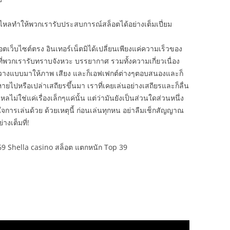
ื่นไหลทำให้พวกเรารับประสบการณ์สล็อตได้อย่างเต็มเปี่ยม
เว็บไซต์ตรง อินเทอร์เน็ตมิได้เปลี่ยนเพียงแค่ความเร็วของ
ธีที่พวกเรารับทราบจังหวะ บรรยากาศ รวมทั้งความเกี่ยวเนื่อง
ูกวางแบบมาให้ภาพ เสียง และก็เอฟเฟกต์ต่างๆตอบสนองและก็
ายไปหรือเปล่าเสถียรขึ้นมา เราที่เคยเล่นอย่างเสถียรและก็ลื่น
ไม่ใช่แค่เรื่องเล็กๆแค่นั้น แต่ว่ามันยังเป็นส่วนใดส่วนหนึ่ง
ารเล่นด้วย ด้วยเหตุนี้ ก่อนเล่นทุกหน อย่าลืมเช็กสัญญาณ
างเต็มที่!
69 Shella casino สล็อต แตกหนัก Top 39