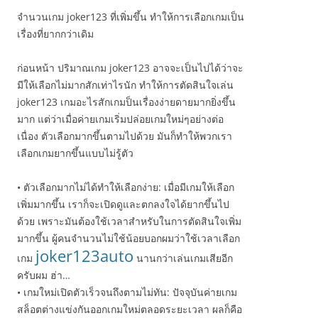
จำนวนเกม joker123 ที่เพิ่มขึ้น ทำให้การเลือกเกมเป็น
เรื่องที่ยากกว่าเดิม
ก่อนหน้า ปริมาณเกม joker123 อาจจะเป็นไปได้ว่าจะ
มีให้เลือกไม่มากสักเท่าไรนัก ทำให้การตัดสินใจเล่น
joker123 เกมอะไรสักเกมป็นเรื่องง่ายดายมากยิ่งขึ้น
มาก แต่ว่าเมื่อค่ายเกมเริ่มปล่อยเกมใหม่ๆอย่างต่อ
เนื่อง ตัวเลือกมากขึ้นตามไปด้วย มันก็ทำให้พวกเรา
เลือกเกมยากขึ้นแบบไม่รู้ตัว
• ตัวเลือกมากไม่ได้ทำให้เลือกง่าย: เมื่อมีเกมให้เลือก
เพิ่มมากขึ้น เราก็จะเปิดดูและตกลงใจได้ยากขึ้นไป
ด้วย เพราะมันต้องใช้เวลาสำหรับในการตัดสินใจเพิ่ม
มากขึ้น ผู้คนจำนวนไม่ใช้น้อยบอกผมว่าใช้เวลาเลือก
joker123auto
เกม
นานกว่าเล่นเกมเสียอีก
ครับผม ฮ่า…
• เกมใหม่เปิดตัวเร็วจนถึงตามไม่ทัน: ปัจจุบันค่ายเกม
สล็อตต่างแข่งกันออกเกมใหม่ตลอดระยะเวลา ผลก็คือ