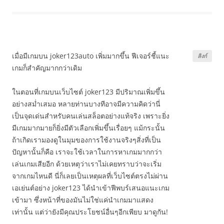
เมื่อมีเกมบน joker123auto เพิ่มมากขึ้น ฟีเจอร์ชี้แนะ
ลิงก์
เกมก็สำคัญมากกว่าเดิม
ในตอนที่เกมบนเว็บไซต์ joker123 มีปริมาณเพิ่มขึ้น
อย่างสม่ำเสมอ หลายท่านบางทีอาจมีความคิดว่านี่
เป็นจุดเด่นสำหรับคนเล่นสล็อตอย่างแท้จริง เพราะยิ่ง
มีเกมมากมายก็ยิ่งมีตัวเลือกเพิ่มขึ้นเรื่อยๆ แม้กระนั้น
ถ้าเกิดเรามองดูในมุมของการใช้งานจริงๆสิ่งที่เป็น
ปัญหานั้นก็คือ เราจะใช้เวลาในการหาเกมมากกว่า
เล่นเกมเสียอีก ด้วยเหตุว่าเราไม่เคยทราบว่าจะเริ่ม
จากเกมไหนดี นี่ก็เลยเป็นเหตุผลที่เว็บไซต์ตรงไม่ผ่าน
เอเย่นต์อย่าง joker123 ได้นำเข้าฟีพบร์เสนอแนะเกม
เข้ามา ซึ่งหน้าที่ของมันไม่ใช่แค่นำเกมมาแสดง
เท่านั้น แต่ว่ายังมีคุณประโยชน์อื่นๆอีกเพียบ มาดูกัน!