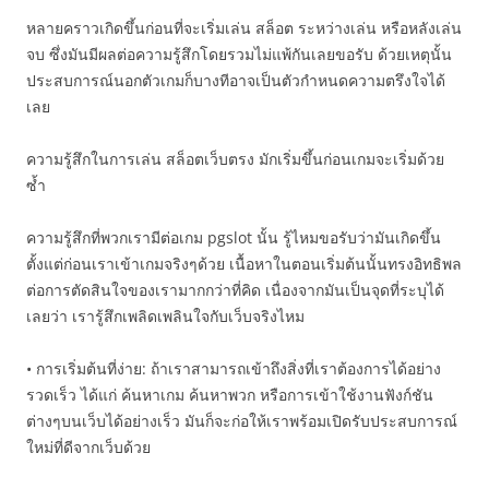
หลายคราวเกิดขึ้นก่อนที่จะเริ่มเล่น สล็อต ระหว่างเล่น หรือหลังเล่น
จบ ซึ่งมันมีผลต่อความรู้สึกโดยรวมไม่แพ้กันเลยขอรับ ด้วยเหตุนั้น
ประสบการณ์นอกตัวเกมก็บางทีอาจเป็นตัวกำหนดความตรึงใจได้
เลย
ความรู้สึกในการเล่น สล็อตเว็บตรง มักเริ่มขึ้นก่อนเกมจะเริ่มด้วย
ซ้ำ
ความรู้สึกที่พวกเรามีต่อเกม pgslot นั้น รู้ไหมขอรับว่ามันเกิดขึ้น
ตั้งแต่ก่อนเราเข้าเกมจริงๆด้วย เนื้อหาในตอนเริ่มต้นนั้นทรงอิทธิพล
ต่อการตัดสินใจของเรามากกว่าที่คิด เนื่องจากมันเป็นจุดที่ระบุได้
เลยว่า เรารู้สึกเพลิดเพลินใจกับเว็บจริงไหม
• การเริ่มต้นที่ง่าย: ถ้าเราสามารถเข้าถึงสิ่งที่เราต้องการได้อย่าง
รวดเร็ว ได้แก่ ค้นหาเกม ค้นหาพวก หรือการเข้าใช้งานฟังก์ชัน
ต่างๆบนเว็บได้อย่างเร็ว มันก็จะก่อให้เราพร้อมเปิดรับประสบการณ์
ใหม่ที่ดีจากเว็บด้วย