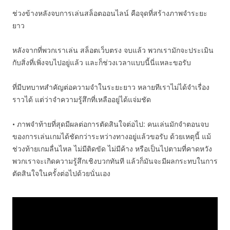
ช่วงข้างหลังจบการเล่นสล็อตออนไลน์ คือจุดที่สร้างภาพจำระยะ
ยาว
หลังจากที่พวกเราเล่น สล็อตเว็บตรง จบแล้ว พวกเรามักจะประเมิน
กับสิ่งที่เพิ่งจบไปอยู่แล้ว และก็ช่วงเวลาแบบนี้นี่แหละขอรับ
ที่มีบทบาทสำคัญต่อความจำในระยะยาว หลายทีเราไม่ได้จำเรื่อง
ราวได้ แต่ว่าจำความรู้สึกที่เหลืออยู่ได้แจ่มชัด
• ภาพจำท้ายที่สุดมีผลต่อการตัดสินใจต่อไป: คนเล่นมักจำตอนจบ
ของการเล่นเกมได้ชัดกว่าระหว่างทางอยู่แล้วขอรับ ด้วยเหตุนี้ แม้
ช่วงท้ายเกมลื่นไหล ไม่มีติดขัด ไม่มีค้าง หรือเป็นไปตามที่คาดหวัง
พวกเราจะเกิดความรู้สึกเชิงบวกทันที แล้วก็มันจะมีผลกระทบในการ
ตัดสินใจในครั้งต่อไปด้วยนั่นเอง