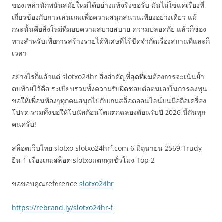
ของเหล่านักพนันสมัยใหม่ได้อย่างแท้จริงขอรับ มันไม่ใช่แค่เรื่องที่
เกี่ยวข้องกับการเล่นเกมเพื่อความสนุกสนานเพียงอย่างเดียว แม้
กระนั้นคือสิ่งใหม่ที่มอบความสบายสบาย ความปลอดภัย แล้วก็ช่อง
ทางสำหรับเพื่อการสร้างรายได้พิเศษที่ไร้ขีดจำกัดเรื่องสถานที่และก็
เวลา
อย่างไรก็แล้วแต่ slotxo24hr สิ่งสำคัญที่สุดที่ผมต้องการจะเน้นย้ำ
ตบท้ายไว้คือ ระเบียบรวมทั้งความรับผิดชอบต่อตนเองในการลงทุน
ขอให้เพื่อนพ้องๆทุกคนสนุกไปกับเกมสล็อตออนไลน์บนมือถือเครื่อง
โปรด รวมทั้งขอให้โบนัสก้อนโตแตกฉลองต้อนรับปี 2026 นี้กันทุก
คนครับ!
สล็อตเว็บไทย slotxo slotxo24hrf.com 6 มิถุนายน 2569 Trudy
ยืน 1 เรื่องเกมสล็อต slotxoแตกทุกชั่วโมง Top 2
ขอขอบคุณreference
slotxo24hr
https://rebrand.ly/slotxo24hr-f