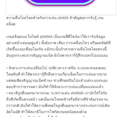
ความลื่นไถลไหลสำหรับการเล่น alot66 สำคัญต่อการรับรู้ เกม
สล็อต
เกมสล็อตบนเว็บไซต์ alot666 เป็นเกมที่ดีไซน์มาให้เรารับข้อมูล
อย่างสม่ำเสมออยู่แล้ว ทั้งยังภาพ เสียง การเคลื่อนไหว หรือผลลัพธ์ที่
เกิดขึ้นแบบเชื่อมโยงกัน แม้กระนั้นถ้าหากความลื่นไถลไหลตรงนี้
มันถูกกระทบจากสัญญาณเน็ต ยังไงพวกเราก็รู้สึกแปลกไปแน่นอน
• จังหวะการเล่นเปลี่ยนไป: ปกติเวลาเราสปิน ระบบจะสนองตอบ
โดยทันที ทำให้พวกเรารู้สึกถึงความเกี่ยวเนื่องในการเล่นมากมาย
แต่พอเพียงสัญญาณเน็ตช้าลง ช่วงที่กดสปินไปแล้วแต่ระบบสนอง
ตอบช้ากว่าธรรมดา มันก็ทำให้จังหวะการเล่นเปลี่ยนแปลงแล้ว
• สมาธิถูกดึงออกมาจากเกม: ระหว่างเล่น alot666 เรามักใส่ใจกับ
สิ่งที่เกิดขึ้นตรงหน้า แต่เมื่อเกมโหลดช้าหรือมีช่วงที่จำต้องรอนาน
กว่าปกติ มันก็ทำให้ความพึงพอใจถูกดึงออกมาจากประสบการณ์เดิม
อัตโนมัติ ทำให้สมาธิในการโฟกัสเกมลดน้อยลงด้วย