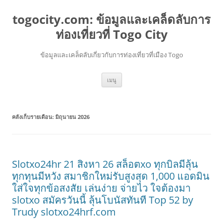
togocity.com: ข้อมูลและเคล็ดลับการ
ท่องเที่ยวที่ Togo City
ข้อมูลและเคล็ดลับเกี่ยวกับการท่องเที่ยวที่เมือง Togo
ข้าม
เมนู
ไป
ยัง
เนื้อหา
คลังเก็บรายเดือน:
มิถุนายน 2026
Slotxo24hr 21 สิงหา 26 สล็อตxo ทุกบิลมีลุ้น
ทุกทุนมีหวัง สมาชิกใหม่รับสูงสุด 1,000 แอดมิน
ใส่ใจทุกข้อสงสัย เล่นง่าย จ่ายไว ใจต้องมา
slotxo สมัครวันนี้ ลุ้นโบนัสทันที Top 52 by
Trudy slotxo24hrf.com