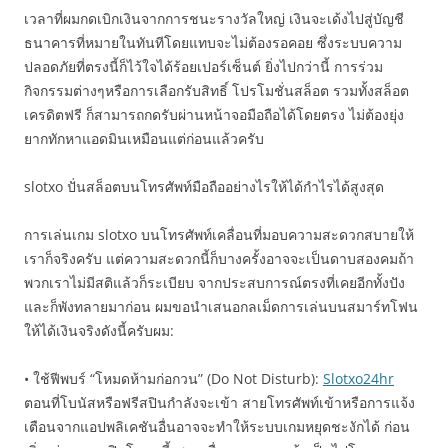
เวลาที่ผมกดเบิกเงินจากการชนะรางวัลใหญ่ เงินจะเด้งไปสู่บัญชี
ธนาคารที่หมายในทันทีโดยแทบจะไม่ต้องรอคอย ซึ่งระบบความ
ปลอดภัยที่ตรงนี้ก็ไว้ใจได้ร้อยเปอร์เซ็นต์ ยิ่งไปกว่านี้ การร่วม
กิจกรรมต่างๆหรือการเลือกรับสิทธิ์ โปรโมชั่นสล็อต รวมทั้งสล็อต
เครดิตฟรี ก็สามารถกดรับผ่านหน้าจอมือถือได้โดยตรง ไม่ต้องยุ่ง
ยากทักหาแอดมินเหมือนแต่ก่อนแล้วครับ
slotxo ปั่นสล็อตบนโทรศัพท์มือถืออย่างไรให้ได้กำไรได้สูงสุด
การเล่นเกม slotxo บนโทรศัพท์เคลื่อนที่มอบความสะดวกสบายให้
เราก็จริงครับ แต่ความสะดวกนี้ก็บางครั้งอาจจะเป็นดาบสองคมถ้า
พวกเราไม่มีสติแล้วก็ระเบียบ จากประสบการณ์ตรงที่เคยอีกทั้งปัง
และก็พังทลายมาก่อน ผมขอนำเสนอกลเม็ดการเล่นบนสมาร์ทโฟน
ให้ได้เงินจริงดังนี้ครับผม:
• ใช้ฟีพบร์ “โหมดห้ามก่อกวน” (Do Not Disturb):
Slotxo24hr
ตอนที่โบนัสหรือฟรีสปินกำลังจะเข้า สายโทรศัพท์เข้าหรือการแจ้ง
เตือนจากแอปพลิเคชันอื่นอาจจะทำให้ระบบเกมหยุดชะงักได้ ก่อน