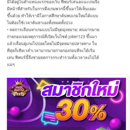
มิได้อยู่ในตำแหน่งแรกของเว็บ ฟีพบร์เสนอแนะเกมจึง
มีหน้าที่สำหรับในการดึงเกมพวกนี้ขึ้นมาให้เห็นเยอะ
ขึ้นด้วย ทำให้เรามีโอกาสศึกษาค้นพบเกมใหม่ได้แบบ
ไม่ต้องใช้เวลาค้นหาเองทั้งหมดทั้งปวง
• ลดการเลื่อนหาเกมแบบไม่มีจุดมุ่งหมาย: คนมากมาย
ก่ายกองเจอเหตุการณ์ที่เปิดเว็บไซต์ joker123 ขึ้นมา
แล้วเลื่อนดูเกมไปบ่อยโดยไม่มีจุดหมายปลายทาง ใน
ที่สุดก็เสียเวล่ำเวลามากมายก่ายกองก่อนที่จะได้เริ่ม
เล่น ฟีพบร์นี้จึงช่วยลดการกระทำรวมทั้งเวลาลงไปได้
แน่ๆ