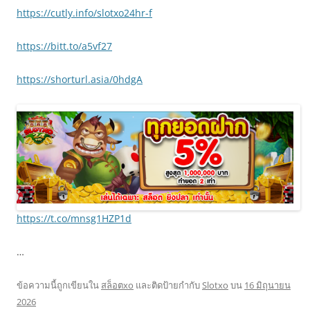
https://cutly.info/slotxo24hr-f
https://bitt.to/a5vf27
https://shorturl.asia/0hdgA
https://t.co/mnsg1HZP1d
…
ข้อความนี้ถูกเขียนใน
สล็อตxo
และติดป้ายกำกับ
Slotxo
บน
16 มิถุนายน
2026