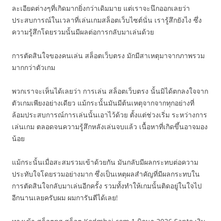
ละเอียดต่างๆที่เกิดมากยิ่งกว่าเดิมมาย แต่เราจะนึกออกเลยว่า
ประสบการณ์ในเวลาที่เล่นเกมสล็อตเว็บไซต์นั่น เรารู้สึกยังไง ซึ่ง
ความรู้สึกโดยรวมนั้นมีผลต่อการกลับมาเล่นด้วย
การตัดสินใจของคนเล่น สล็อตเว็บตรง มักมีสาเหตุมาจากภาพรวม
มากกว่าตัวเกม
พวกเราจะเห็นได้เลยว่า การเล่น สล็อตเว็บตรง นั้นมิได้ตกลงใจจาก
ตัวเกมเพียงอย่างเดียว แม้กระนั้นมันมีต้นเหตุจากจากทุกอย่างที่
ล้อมประสบการณ์การเล่นนั้นเอาไว้ด้วย ตั้งแต่ช่วงเริ่ม ระหว่างการ
เล่นเกม ตลอดจนความรู้สึกหลังเล่นจบแล้ว เนื้อหาที่เกิดขึ้นอาจมอง
น้อย
แม้กระนั้นเมื่อสะสมรวมเข้าด้วยกัน มันกลับมีผลกระทบต่อความ
ประทับใจโดยรวมอย่างมาก ซึ่งเป็นเหตุผลสำคัญที่มีผลกระทบใน
การตัดสินใจกลับมาเล่นอีกครั้ง รวมทั้งทำให้เกมนั้นติดอยู่ในใจไป
อีกนานเลยครับผม ผมการันตีได้เลย!