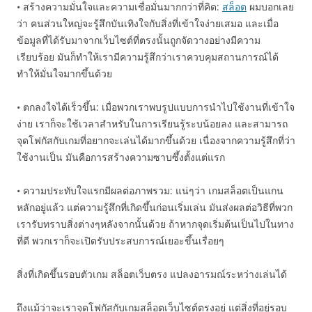
• สร้างความมั่นใจและความเชื่อมั่นมากกว่าที่คิด:
สล็อต
ผมบอกเลย
ว่า คนส่วนใหญ่จะรู้สึกบันเทิงใจกับสิ่งที่เข้าใจง่ายเสมอ และเมื่อ
ข้อมูลที่ได้รับมาจากเว็บไซต์ที่ตรงนั้นถูกจัดวางอย่างมีความ
เรียบร้อย มันก็ทำให้เรามีความรู้สึกว่าเราควบคุมสถานการณ์ได้
ทำให้มั่นใจมากขึ้นด้วย
• ตกลงใจได้เร็วขึ้น: เมื่อพวกเราพบรูปแบบการนำไปใช้งานที่เข้าใจ
ง่าย เราก็จะใช้เวลาสำหรับในการเรียนรู้ระบน้อยลง และสามารถ
จุดโฟกัสกับเกมที่อยากจะเล่นได้มากขึ้นด้วย เนื่องจากความรู้สึกที่ว่า
ใช้งานเป็น มันคือการสร้างความซาบซึ้งตั้งแต่แรก
• ความประทับใจแรกมีผลต่อภาพรวม: แน่ๆว่า เกมสล็อตเป็นแกน
หลักอยู่แล้ว แต่ความรู้สึกที่เกิดขึ้นก่อนเริ่มเล่น มันส่งผลต่อวิธีที่พวก
เรารับทราบสิ่งต่างๆหลังจากนั้นด้วย ถ้าหากจุดเริ่มต้นเป็นไปในทาง
ที่ดี พวกเราก็จะเปิดรับประสบการณ์เยอะขึ้นเรื่อยๆ
สิ่งที่เกิดขึ้นรอบตัวเกม สล็อตเว็บตรง แปลงอารมณ์ระหว่างเล่นได้
ถึงแม้ว่าจะเราจุดโฟกัสกับเกมสล็อตเว็บไซต์ตรงอยู่ แต่สิ่งที่อยู่รอบ