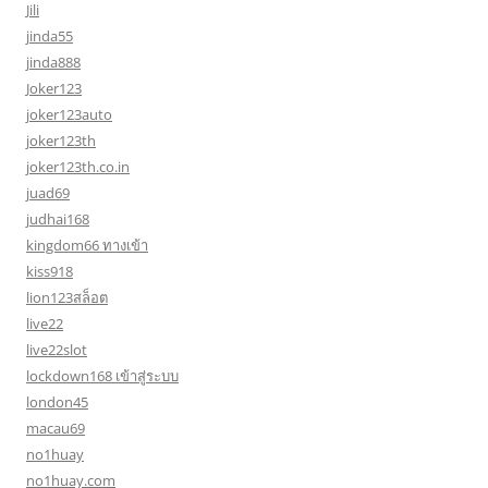
Jili
jinda55
jinda888
Joker123
joker123auto
joker123th
joker123th.co.in
juad69
judhai168
kingdom66 ทางเข้า
kiss918
lion123สล็อต
live22
live22slot
lockdown168 เข้าสู่ระบบ
london45
macau69
no1huay
no1huay.com