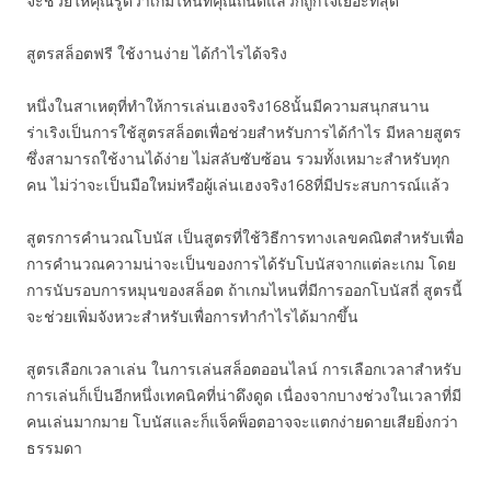
จะช่วยให้คุณรู้ดีว่าเกมไหนที่คุณถนัดแล้วก็ถูกใจเยอะที่สุด
สูตรสล็อตฟรี ใช้งานง่าย ได้กำไรได้จริง
หนึ่งในสาเหตุที่ทำให้การเล่นเฮงจริง168นั้นมีความสนุกสนาน
ร่าเริงเป็นการใช้สูตรสล็อตเพื่อช่วยสำหรับการได้กำไร มีหลายสูตร
ซึ่งสามารถใช้งานได้ง่าย ไม่สลับซับซ้อน รวมทั้งเหมาะสำหรับทุก
คน ไม่ว่าจะเป็นมือใหม่หรือผู้เล่นเฮงจริง168ที่มีประสบการณ์แล้ว
สูตรการคำนวณโบนัส เป็นสูตรที่ใช้วิธีการทางเลขคณิตสำหรับเพื่อ
การคำนวณความน่าจะเป็นของการได้รับโบนัสจากแต่ละเกม โดย
การนับรอบการหมุนของสล็อต ถ้าเกมไหนที่มีการออกโบนัสถี่ สูตรนี้
จะช่วยเพิ่มจังหวะสำหรับเพื่อการทำกำไรได้มากขึ้น
สูตรเลือกเวลาเล่น ในการเล่นสล็อตออนไลน์ การเลือกเวลาสำหรับ
การเล่นก็เป็นอีกหนึ่งเทคนิคที่น่าดึงดูด เนื่องจากบางช่วงในเวลาที่มี
คนเล่นมากมาย โบนัสและก็แจ็คพ็อตอาจจะแตกง่ายดายเสียยิ่งกว่า
ธรรมดา