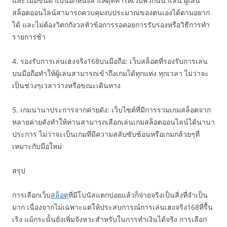
และไม่มีขั้นต่ำเป็นอีกหนึ่งสาเหตุที่ทำให้เว็บพวกนี้น่าเล่น ผู้เล่น
สล็อตออนไลน์สามารถควบคุมงบประมาณของตนเองได้ตามอยาก
ได้ และไม่ต้องวิตกกังวลหัวข้อการรอคอยการรับรองหรือวิธีการทำ
รายการช้า
4. รองรับการเล่นเฮงจริง168บนมือถือ: เว็บสล็อตที่รองรับการเล่น
บนมือถือทำให้ผู้เล่นสามารถเข้าถึงเกมได้ทุกแห่ง ทุกเวลา ไม่ว่าจะ
เป็นช่วงๆเวลาว่างหรือขณะเดินทาง
5. เกมนานาประการจากค่ายดัง: เว็บไซต์ที่มีการรวมเกมสล็อตจาก
หลายค่ายดังทำให้ท่านสามารถเลือกเล่นเกมสล็อตออนไลน์ได้นานา
ประการ ไม่ว่าจะเป็นเกมที่มีความสลับซับซ้อนหรือเกมกล้วยๆที่
เหมาะกับมือใหม่
สรุป
การเลือกเว็บ
สล็อต
ที่มีโบนัสแตกบ่อยแล้วก็จ่ายจริงเป็นสิ่งที่จำเป็น
มาก เนื่องจากไม่เฉพาะแต่ให้ประสบการณ์การเล่นเฮงจริง168ที่รื้น
เริง แม้กระนั้นยังเพิ่มจังหวะสำหรับในการทำเงินได้จริง การเลือก