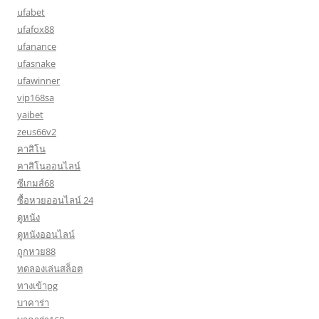
ufabet
ufafox88
ufanance
ufasnake
ufawinner
vip168sa
yaibet
zeus66v2
คาสิโน
คาสิโนออนไลน์
ซีเกมส์68
ซื้อหวยออนไลน์ 24
ดูหนัง
ดูหนังออนไลน์
ถูกหวย88
ทดลองเล่นสล็อต
ทางเข้าpg
บาคาร่า