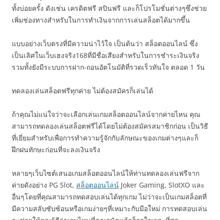
ทั้งบ่อยครั้ง ดังเช่น เครดิตฟรี สปินฟรี และก็โปรโมชั่นต่างๆซึ่งช่วย
เพิ่มช่องทางสำหรับในการทำเงินจากการเล่นสล็อตได้มากขึ้น
แบบอย่างเว็บตรงที่มีความน่าไว้ใจ เป็นต้นว่า สล็อตออนไลน์ ซึ่ง
เป็นเลิศในเว็บเฮงจริง168ที่มีชื่อเสียงสำหรับในการชำระเงินจริง
รวมทั้งยังมีระบบการฝาก-ถอนอัตโนมัติที่รวดเร็วทันใจ ตลอด 1 วัน
ทดลองเล่นสล็อตฟรีทุกค่าย ไม่ต้องสมัครก็เล่นได้
ถ้าคุณไม่แน่ใจว่าจะเลือกเล่นเกมสล็อตออนไลน์จากค่ายไหน คุณ
สามารถทดลองเล่นสล็อตฟรีได้โดยไม่ต้องสมัครสมาชิกก่อน เป็นวิธี
ที่เยี่ยมสำหรับเพื่อการทำความรู้จักกับลักษณะของเกมต่างๆและก็
ฝึกฝนทักษะก่อนที่จะลงเงินจริง
หลายๆเว็บไซต์เสนอเกมสล็อตออนไลน์ให้ท่านทดลองเล่นฟรีจาก
ค่ายดังอย่าง PG Slot,
สล็อตออนไลน์
Joker Gaming, SlotXO และ
อื่นๆโดยที่คุณสามารถทดสอบเล่นได้ทุกเกม ไม่ว่าจะเป็นเกมสล็อตที่
มีความสลับซับซ้อนหรือเกมง่ายๆที่เหมาะกับมือใหม่ การทดสอบเล่น