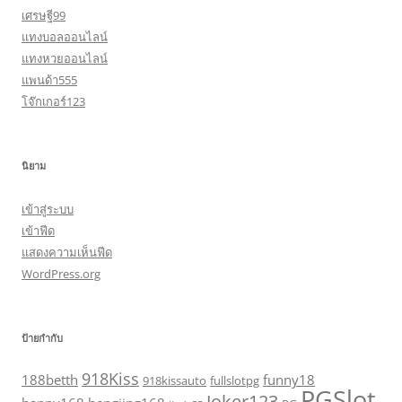
เศรษฐี99
แทงบอลออนไลน์
แทงหวยออนไลน์
แพนด้า555
โจ๊กเกอร์123
นิยาม
เข้าสู่ระบบ
เข้าฟีด
แสดงความเห็นฟีด
WordPress.org
ป้ายกำกับ
918Kiss
188betth
funny18
918kissauto
fullslotpg
PGSlot
Joker123