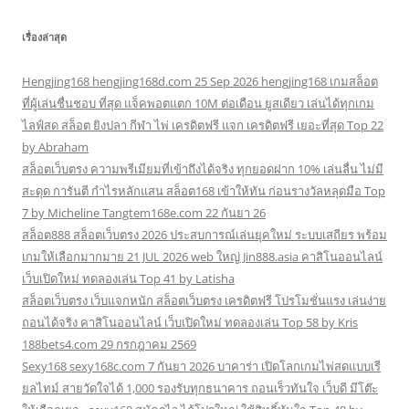
เรื่องล่าสุด
Hengjing168 hengjing168d.com 25 Sep 2026 hengjing168 เกมสล็อต
ที่ผู้เล่นชื่นชอบ ที่สุด แจ็คพอตแตก 10M ต่อเดือน ยูสเดียว เล่นได้ทุกเกม
ไลฟ์สด สล็อต ยิงปลา กีฬา ไพ่ เครดิตฟรี แจก เครดิตฟรี เยอะที่สุด Top 22
by Abraham
สล็อตเว็บตรง ความพรีเมียมที่เข้าถึงได้จริง ทุกยอดฝาก 10% เล่นลื่น ไม่มี
สะดุด การันตี กำไรหลักแสน สล็อต168 เข้าให้ทัน ก่อนรางวัลหลุดมือ Top
7 by Micheline Tangtem168e.com 22 กันยา 26
สล็อต888 สล็อตเว็บตรง 2026 ประสบการณ์เล่นยุคใหม่ ระบบเสถียร พร้อม
เกมให้เลือกมากมาย 21 JUL 2026 web ใหญ่ Jin888.asia คาสิโนออนไลน์
เว็บเปิดใหม่ ทดลองเล่น Top 41 by Latisha
สล็อตเว็บตรง เว็บแจกหนัก สล็อตเว็บตรง เครดิตฟรี โปรโมชั่นแรง เล่นง่าย
ถอนได้จริง คาสิโนออนไลน์ เว็บเปิดใหม่ ทดลองเล่น Top 58 by Kris
188bets4.com 29 กรกฎาคม 2569
Sexy168 sexy168c.com 7 กันยา 2026 บาคาร่า เปิดโลกเกมไพ่สดแบบเรี
ยลไทม์ สายวัดใจได้ 1,000 รองรับทุกธนาคาร ถอนเร็วทันใจ เว็บดี มีโต๊ะ