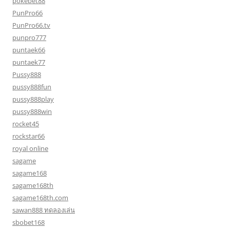
pokebet88
PunPro66
PunPro66.tv
punpro777
puntaek66
puntaek77
Pussy888
pussy888fun
pussy888play
pussy888win
rocket45
rockstar66
royal online
sagame
sagame168
sagame168th
sagame168th.com
sawan888 ทดลองเล่น
sbobet168