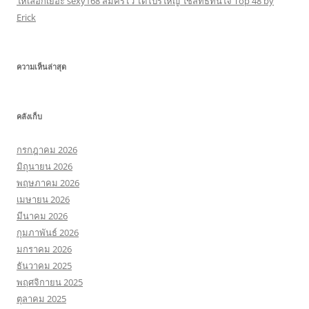
ให้เลือกเยอะ sexy168 สมัครไว ได้โปรใหญ่ ใช้สิทธิ์ทันใจ Top 48 by
Erick
ความเห็นล่าสุด
คลังเก็บ
กรกฎาคม 2026
มิถุนายน 2026
พฤษภาคม 2026
เมษายน 2026
มีนาคม 2026
กุมภาพันธ์ 2026
มกราคม 2026
ธันวาคม 2025
พฤศจิกายน 2025
ตุลาคม 2025