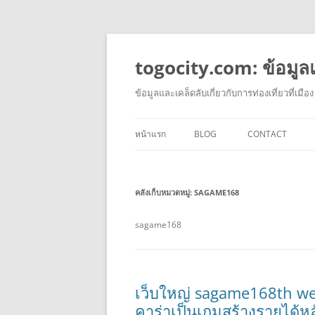
togocity.com: ข้อมูลแ
ข้อมูลและเคล็ดลับเกี่ยวกับการท่องเที่ยวที่เมือ
หน้าแรก
BLOG
CONTACT
คลังเก็บหมวดหมู่:
SAGAME168
sagame168
เว็บใหญ่ sagame168th w
คาร่าเป็นเกมสร้างรายได้หล