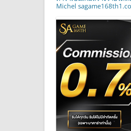
Michel sagame168th1.co 