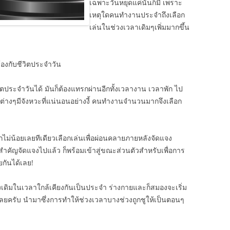
เฉพาะวันหยุดแค่นั้นก็มี เพราะ
เหตุใดคนทำงานประจำถึงเลือก
เล่นในช่วงเวลาเดิมๆเพิ่มมากขึ้น
องกับชีวิตประจำวัน
ระจำวันได้ มันก็ต้องแทรกผ่านอีกทั้งเวลางาน เวลาพัก ไป
ต่างๆมีจังหวะที่แน่นอนอย่างงี้ คนทำงานจำนวนมากจึงเลือก
ไม่น้อยเลยทีเดียวเลือกเล่นเพื่อผ่อนคลายภายหลังจัดแจง
องสำคัญจัดแจงไปแล้ว ก็พร้อมเข้าสู่ขณะส่วนตัวสำหรับเพื่อการ
ยกันได้เลย!
สิ่งเดิมในเวลาใกล้เคียงกันเป็นประจำ ร่างกายและก็สมองจะเริ่ม
ัติเลยครับ นำมาซึ่งการทำให้ช่วงเวลาบางช่วงถูกชูให้เป็นตอนๆ