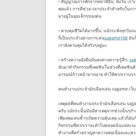
• สัญญาณการพักจากหน้าที่อื่น: ทั้งวัน เร
พอแล้ว การมีช่วงเวลาประจำสำหรับในการเ
มาอยู่ในมุมเล็กๆของตน
• ควบคุมชีวิตได้มากขึ้น: แม้กระทั่งทุกวัน
ก็เป็นประจำอย่างการเล่น
sagame168
มันก
เรายังควบคุมได้จริงๆอยู่นะ
• สร้างความยั่งยืนมั่นคงทางความรู้สึก:
sa
ลับมาทำกิจกรรมที่เคยชินในช่วงที่เคยชินด้
อารมณ์ก้าวหน้ามากมาย ทำให้พวกเราบรร
คนทำงานประจำมักเลือกเล่น sagame เว็บตร
เหตุผลที่คนทำงานประจำมักเลือกเล่น sagame เ
ครับ แม้กระนั้นมันมีสาเหตุจากช่วงนั้นๆก
เพียงพอเล่นซ้ำๆเกิดความคุ้นเคย แล้วก็มันก
กิจกรรมที่พวกเราจะทำไปตลอดนั่นแหละนะค
ทำงานที่คร่ำครวญหาความต่อเนื่องและควา