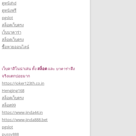
ดูหนังhd
ดูหนังฟรี
pgslot
สล็อตเว็บตรง
เว็บบาคาร่า
สล็อตเว็บตรง
ซื้อหวยออนไลน์
เว็บคาสิโนน่าเล่น ทั้ง
สล็อต
และ
บาคาร่า
ตึง
จริงแตกบ่อยมาก
https://joker123th.co.in
Hengjing168
สล็อตเว็บตรง
สล็อต99
https://www.jinda44.in
https://www.jinda888.bet
pgslot
pussy888