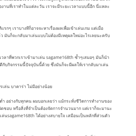
งานที่เราทำในแต่ละวัน เราจะมีระยะเวลาแบบนี้อีก นี่แหละ
ีแรกๆ เราบางทีก็อาจจะหาเรื่องผลเพื่อเข้าเล่นเกม แต่เมื่อ
ว มันก็จะกลับมาเล่นแบบไม่ต้องมีเหตุผลใหม่อะไรเลยนะครับ
เวลาที่พวกเราเข้ามาเล่น sagame168th ซ้ำๆเสมอๆ มันก็นำ
ดีกับกิจกรรมนี้ปัจจุบันนี้ด้วย ซึ่งมันก็จะมีผลให้เรากลับมาเล่น
เล่น บาคาร่า ไม่มีอย่างน้อย
ต่ำ อย่างกับทุกคน ผมบอกเลยว่า แม้กระทั่งชีวิตการทำงานของ
ดชอบ หรือสิ่งที่จำเป็นต้องจัดการจำนวนมาก แต่เราก็จะมานะ
ใช้เล่นsagame168th ได้อย่างสบายใจ เสมือนเป็นหลักที่ส่วนตัว