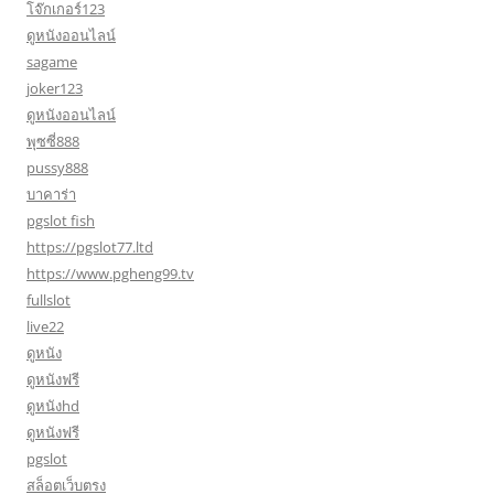
โจ๊กเกอร์123
ดูหนังออนไลน์
sagame
joker123
ดูหนังออนไลน์
พุซซี่888
pussy888
บาคาร่า
pgslot fish
https://pgslot77.ltd
https://www.pgheng99.tv
fullslot
live22
ดูหนัง
ดูหนังฟรี
ดูหนังhd
ดูหนังฟรี
pgslot
สล็อตเว็บตรง