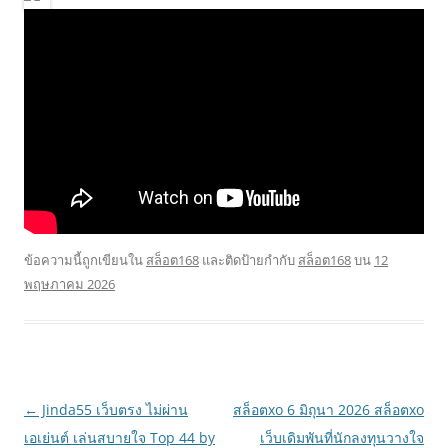
ข้อความนี้ถูกเขียนใน
สล็อต168
และติดป้ายกำกับ
สล็อต168
บน
12
พฤษภาคม 2026
เมนู
←
Jinda55 เว็บตรง ไม่ผ่าน
สล็อตxo 6 มิถุนา 2026 สล็อตxo
นำทาง
เอเย่นต์ เล่นสบายใจ Top 44 by
เว็บเดิมพันที่นักลงทุนวางใจ