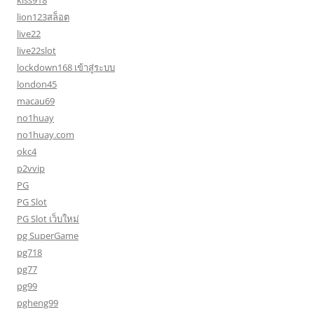
kiss918
lion123สล็อต
live22
live22slot
lockdown168 เข้าสู่ระบบ
london45
macau69
no1huay
no1huay.com
okc4
p2vvip
PG
PG Slot
PG Slot เว็บใหม่
pg SuperGame
pg718
pg77
pg99
pgheng99