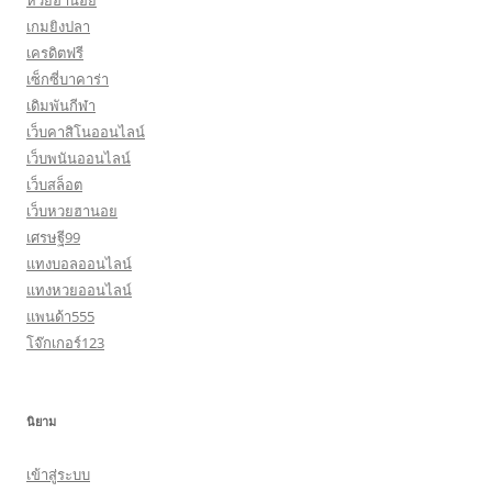
หวยฮานอย
เกมยิงปลา
เครดิตฟรี
เซ็กซี่บาคาร่า
เดิมพันกีฬา
เว็บคาสิโนออนไลน์
เว็บพนันออนไลน์
เว็บสล็อต
เว็บหวยฮานอย
เศรษฐี99
แทงบอลออนไลน์
แทงหวยออนไลน์
แพนด้า555
โจ๊กเกอร์123
นิยาม
เข้าสู่ระบบ