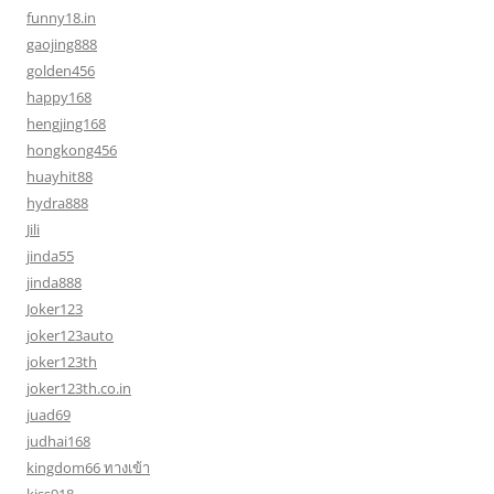
funny18.in
gaojing888
golden456
happy168
hengjing168
hongkong456
huayhit88
hydra888
Jili
jinda55
jinda888
Joker123
joker123auto
joker123th
joker123th.co.in
juad69
judhai168
kingdom66 ทางเข้า