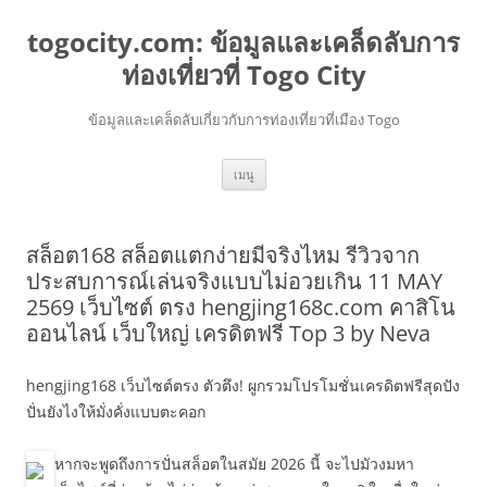
togocity.com: ข้อมูลและเคล็ดลับการ
ท่องเที่ยวที่ Togo City
ข้อมูลและเคล็ดลับเกี่ยวกับการท่องเที่ยวที่เมือง Togo
ข้าม
เมนู
ไป
ยัง
เนื้อหา
สล็อต168 สล็อตแตกง่ายมีจริงไหม รีวิวจาก
ประสบการณ์เล่นจริงแบบไม่อวยเกิน 11 MAY
2569 เว็บไซต์ ตรง hengjing168c.com คาสิโน
ออนไลน์ เว็บใหญ่ เครดิตฟรี Top 3 by Neva
hengjing168 เว็บไซต์ตรง ตัวตึง! ผูกรวมโปรโมชั่นเครดิตฟรีสุดปัง
ปั่นยังไงให้มั่งคั่งแบบตะคอก
หากจะพูดถึงการปั่นสล็อตในสมัย 2026 นี้ จะไปมัวงมหา