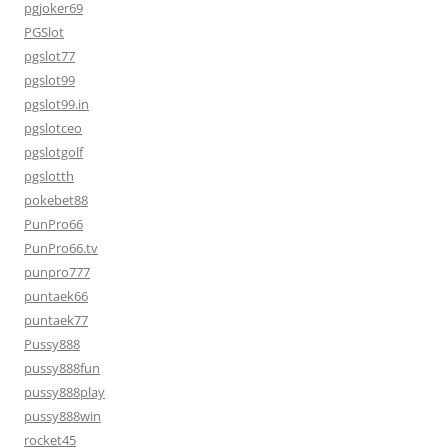
pgjoker69
PGSlot
pgslot77
pgslot99
pgslot99.in
pgslotceo
pgslotgolf
pgslotth
pokebet88
PunPro66
PunPro66.tv
punpro777
puntaek66
puntaek77
Pussy888
pussy888fun
pussy888play
pussy888win
rocket45