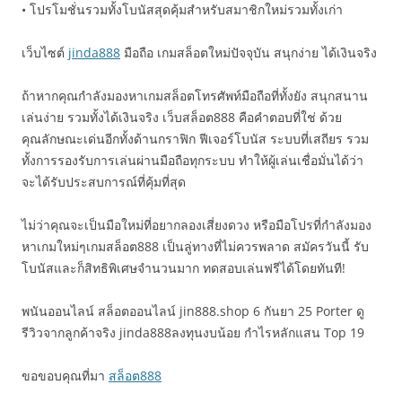
• โปรโมชั่นรวมทั้งโบนัสสุดคุ้มสำหรับสมาชิกใหม่รวมทั้งเก่า
เว็บไซต์
jinda888
มือถือ เกมสล็อตใหม่ปัจจุบัน สนุกง่าย ได้เงินจริง
ถ้าหากคุณกำลังมองหาเกมสล็อตโทรศัพท์มือถือที่ทั้งยัง สนุกสนาน
เล่นง่าย รวมทั้งได้เงินจริง เว็บสล็อต888 คือคำตอบที่ใช่ ด้วย
คุณลักษณะเด่นอีกทั้งด้านกราฟิก ฟีเจอร์โบนัส ระบบที่เสถียร รวม
ทั้งการรองรับการเล่นผ่านมือถือทุกระบบ ทำให้ผู้เล่นเชื่อมั่นได้ว่า
จะได้รับประสบการณ์ที่คุ้มที่สุด
ไม่ว่าคุณจะเป็นมือใหม่ที่อยากลองเสี่ยงดวง หรือมือโปรที่กำลังมอง
หาเกมใหม่ๆเกมสล็อต888 เป็นลู่ทางที่ไม่ควรพลาด สมัครวันนี้ รับ
โบนัสและก็สิทธิพิเศษจำนวนมาก ทดสอบเล่นฟรีได้โดยทันที!
พนันออนไลน์ สล็อตออนไลน์ jin888.shop 6 กันยา 25 Porter ดู
รีวิวจากลูกค้าจริง jinda888ลงทุนงบน้อย กำไรหลักแสน Top 19
ขอขอบคุณที่มา
สล็อต888