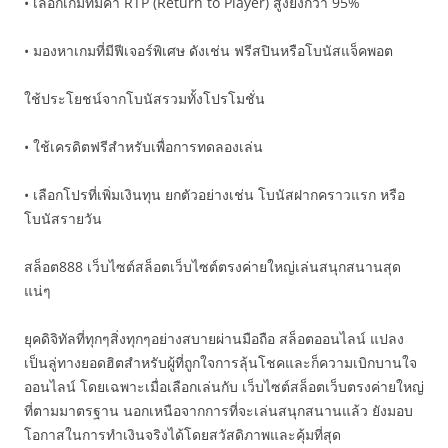
• เลือกเกมที่มีค่า RTP (Return to Player) สูงยิ่งกว่า 95%
• มองหาเกมที่มีฟีเจอร์พิเศษ ดังเช่น ฟรีสปินหรือโบนัสแจ็คพอต
ใช้ประโยชน์จากโบนัสรวมทั้งโปรโมชั่น
• ใช้เครดิตฟรีสำหรับเพื่อการทดลองเล่น
• เลือกโปรที่เพิ่มเงินทุน ยกตัวอย่างเช่น โบนัสฝากคราวแรก หรือ
โบนัสรายวัน
สล็อต888 เว็บไซต์สล็อตเว็บไซต์ตรงค่ายใหญ่เล่นสนุกสนานสุด
แน่ๆ
ยุคดิจิทัลที่ทุกๆสิ่งทุกๆอย่างสบายผ่านมือถือ สล็อตออนไลน์ แปลง
เป็นลู่ทางยอดฮิตสำหรับผู้ที่ถูกใจการลุ้นโชคและก็ความเบิกบานใจ
ออนไลน์ โดยเฉพาะเมื่อเลือกเล่นกับ เว็บไซต์สล็อตเว็บตรงค่ายใหญ่
ที่ตามมาตรฐาน นอกเหนือจากการที่จะเล่นสนุกสนานแล้ว ยังมอบ
โอกาสในการทำเงินจริงได้โดยสวัสดิภาพและคุ้มที่สุด