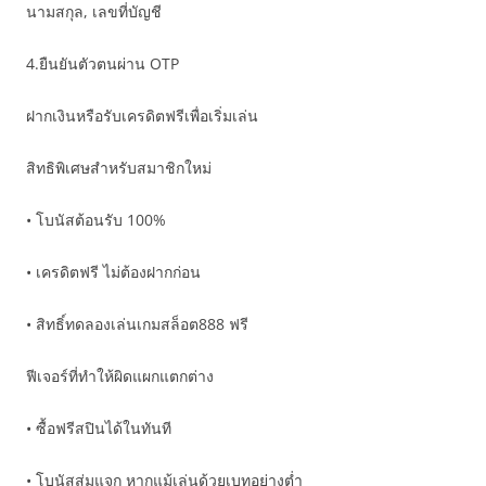
นามสกุล, เลขที่บัญชี
4.ยืนยันตัวตนผ่าน OTP
ฝากเงินหรือรับเครดิตฟรีเพื่อเริ่มเล่น
สิทธิพิเศษสำหรับสมาชิกใหม่
• โบนัสต้อนรับ 100%
• เครดิตฟรี ไม่ต้องฝากก่อน
• สิทธิ์ทดลองเล่นเกมสล็อต888 ฟรี
ฟีเจอร์ที่ทำให้ผิดแผกแตกต่าง
• ซื้อฟรีสปินได้ในทันที
• โบนัสสุ่มแจก หากแม้เล่นด้วยเบทอย่างต่ำ