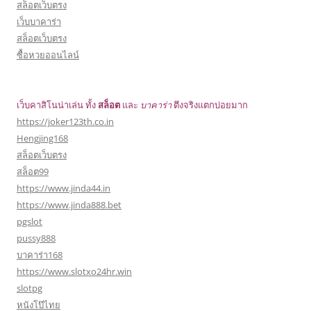
สล็อตเว็บตรง
เว็บบาคาร่า
สล็อตเว็บตรง
ซื้อหวยออนไลน์
เว็บคาสิโนน่าเล่น ทั้ง
สล็อต
และ
บาคาร่า
ตึงจริงแตกบ่อยมาก
https://joker123th.co.in
Hengjing168
สล็อตเว็บตรง
สล็อต99
https://www.jinda44.in
https://www.jinda888.bet
pgslot
pussy888
บาคาร่า168
https://www.slotxo24hr.win
slotpg
หนังโป๊ไทย