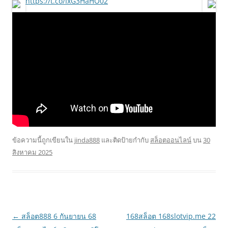
https://t.co/IxG3HaHO02
ข้อความนี้ถูกเขียนใน
jinda888
และติดป้ายกำกับ
สล็อตออนไลน์
บน
30
สิงหาคม 2025
เมนู
←
สล็อต888 6 กันยายน 68
168สล็อต 168slotvip.me 22