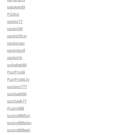
pgjoker69
PGSlot
pgslot77
pgslot99
pgslot99.in
pgslotceo
pgslotgolf
pgslotth
pokebet88
PunPro66
PunPro66.tv
punpro777
puntaek66
puntaek77
Pussy888
pussy888fun
pussy888play
pussy888win