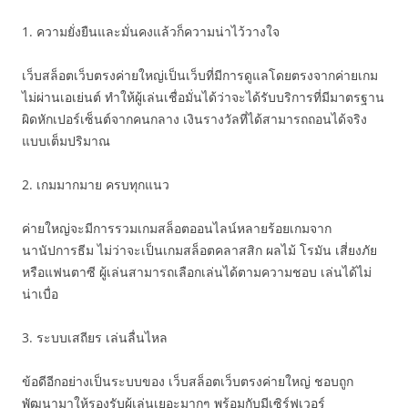
1. ความยั่งยืนและมั่นคงแล้วก็ความน่าไว้วางใจ
เว็บสล็อตเว็บตรงค่ายใหญ่เป็นเว็บที่มีการดูแลโดยตรงจากค่ายเกม
ไม่ผ่านเอเย่นต์ ทำให้ผู้เล่นเชื่อมั่นได้ว่าจะได้รับบริการที่มีมาตรฐาน
ผิดหักเปอร์เซ็นต์จากคนกลาง เงินรางวัลที่ได้สามารถถอนได้จริง
แบบเต็มปริมาณ
2. เกมมากมาย ครบทุกแนว
ค่ายใหญ่จะมีการรวมเกมสล็อตออนไลน์หลายร้อยเกมจาก
นานัปการธีม ไม่ว่าจะเป็นเกมสล็อตคลาสสิก ผลไม้ โรมัน เสี่ยงภัย
หรือแฟนตาซี ผู้เล่นสามารถเลือกเล่นได้ตามความชอบ เล่นได้ไม่
น่าเบื่อ
3. ระบบเสถียร เล่นลื่นไหล
ข้อดีอีกอย่างเป็นระบบของ เว็บสล็อตเว็บตรงค่ายใหญ่ ชอบถูก
พัฒนามาให้รองรับผู้เล่นเยอะมากๆ พร้อมกับมีเซิร์ฟเวอร์