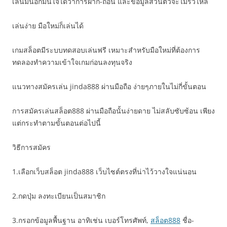
เล่นมั่นอกมั่นใจได้ว่าการฝาก-ถอน และข้อมูลส่วนตัวจะไม่รั่วไหล
เล่นง่าย มือใหม่ก็เล่นได้
เกมสล็อตมีระบบทดสอบเล่นฟรี เหมาะสำหรับมือใหม่ที่ต้องการ
ทดลองทำความเข้าใจเกมก่อนลงทุนจริง
แนวทางสมัครเล่น jinda888 ผ่านมือถือ ง่ายๆภายในไม่กี่ขั้นตอน
การสมัครเล่นสล็อต888 ผ่านมือถือนั้นง่ายดาย ไม่สลับซับซ้อน เพียง
แต่กระทำตามขั้นตอนต่อไปนี้
วิธีการสมัคร
1.เลือกเว็บสล็อต jinda888 เว็บไซต์ตรงที่น่าไว้วางใจแน่นอน
2.กดปุ่ม ลงทะเบียนเป็นสมาชิก
3.กรอกข้อมูลพื้นฐาน อาทิเช่น เบอร์โทรศัพท์,
สล็อต888
ชื่อ-