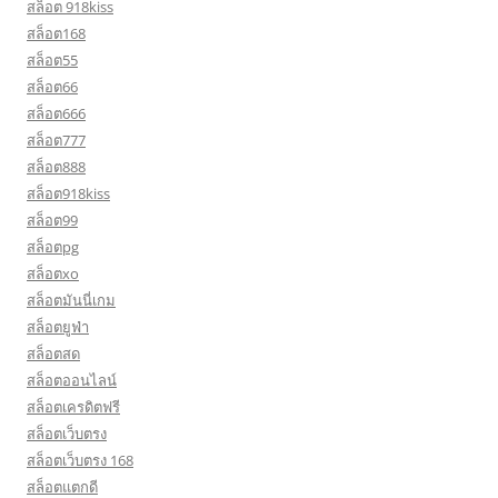
สล็อต 918kiss
สล็อต168
สล็อต55
สล็อต66
สล็อต666
สล็อต777
สล็อต888
สล็อต918kiss
สล็อต99
สล็อตpg
สล็อตxo
สล็อตมันนี่เกม
สล็อตยูฟ่า
สล็อตสด
สล็อตออนไลน์
สล็อตเครดิตฟรี
สล็อตเว็บตรง
สล็อตเว็บตรง 168
สล็อตแตกดี