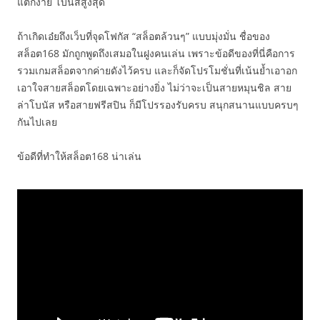
แตกง่าย โบนัสสูงสุด
ถ้าเกิดเอ๋ยถึงเว็บที่จุดโฟกัส “สล็อตล้วนๆ” แบบมุ่งมั่น ชื่อของ
สล็อต168 มักถูกพูดถึงเสมอในฝูงคนเล่น เพราะข้อดีของที่นี่คือการ
รวมเกมสล็อตจากค่ายดังไว้ครบ และก็จัดโปรโมชั่นที่เน้นย้ำเอาอก
เอาใจสายสล็อตโดยเฉพาะอย่างยิ่ง ไม่ว่าจะเป็นสายหมุนชิล สาย
ล่าโบนัส หรือสายฟรีสปิน ก็มีโปรรองรับครบ สนุกสนานแบบครบๆ
กันไปเลย
ข้อดีที่ทำให้สล็อต168 น่าเล่น