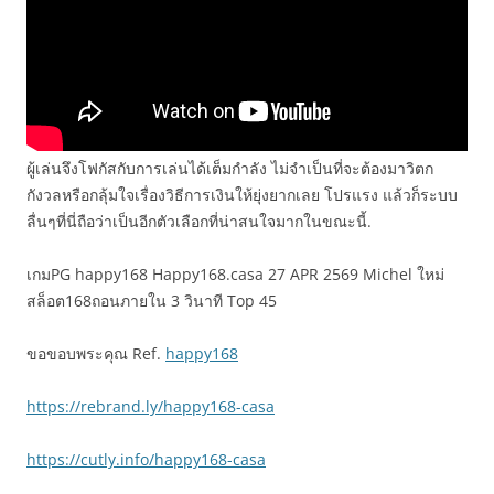
ผู้เล่นจึงโฟกัสกับการเล่นได้เต็มกำลัง ไม่จำเป็นที่จะต้องมาวิตก
กังวลหรือกลุ้มใจเรื่องวิธีการเงินให้ยุ่งยากเลย โปรแรง แล้วก็ระบบ
ลื่นๆที่นี่ถือว่าเป็นอีกตัวเลือกที่น่าสนใจมากในขณะนี้.
เกมPG happy168 Happy168.casa 27 APR 2569 Michel ใหม่
สล็อต168ถอนภายใน 3 วินาที Top 45
ขอขอบพระคุณ Ref.
happy168
https://rebrand.ly/happy168-casa
https://cutly.info/happy168-casa