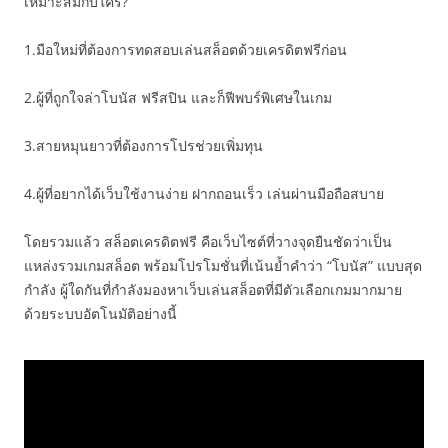
เหมาะสมกับใคร?
1.มือใหม่ที่ต้องการทดสอบเล่นสล็อตด้วยเครดิตฟรีก่อน
2.ผู้ที่ถูกใจล่าโบนัส ฟรีสปิน และก็ฟีพบร์พิเศษในเกม
3.สายหมุนยาวที่ต้องการโปรช่วยเพิ่มทุน
4.ผู้ที่อยากได้เว็บใช้งานง่าย ฝากถอนเร็ว เล่นผ่านมือถือสบาย
โดยรวมแล้ว สล็อตเครดิตฟรี คือเว็บไซต์ที่วางจุดยืนชัดว่าเป็น
แหล่งรวมเกมสล็อต พร้อมโปรโมชั่นที่เน้นย้ำคำว่า “โบนัส” แบบสุด
กำลัง ผู้ใดกันที่กำลังมองหาเว็บเล่นสล็อตที่มีตัวเลือกเกมมากมาย
ด้วยระบบอัตโนมัติอย่างนี้