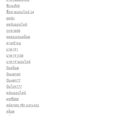
ซีเกมส์68
ซื้อหวยออนไลน์ 24
ดูหนัง
ดูหนังออนไลน์
ถูกหวย88
ทดลองเล่นสล็อต
ทางเข้าpg
บาคาร่า
บาคาร่า168
บาคาร่าออนไลน์
ปั่นสล็อต
ปั่นแตก66
ปั่นแตก77
ปั่นโปร777
พนันออนไลน์
พุซซี่888
สมัครสมาชิก lotto432
สล็อต