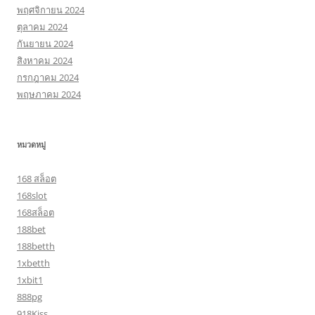
พฤศจิกายน 2024
ตุลาคม 2024
กันยายน 2024
สิงหาคม 2024
กรกฎาคม 2024
พฤษภาคม 2024
หมวดหมู่
168 สล็อต
168slot
168สล็อต
188bet
188betth
1xbetth
1xbit1
888pg
918Kiss