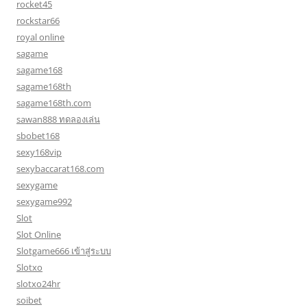
rocket45
rockstar66
royal online
sagame
sagame168
sagame168th
sagame168th.com
sawan888 ทดลองเล่น
sbobet168
sexy168vip
sexybaccarat168.com
sexygame
sexygame992
Slot
Slot Online
Slotgame666 เข้าสู่ระบบ
Slotxo
slotxo24hr
soibet