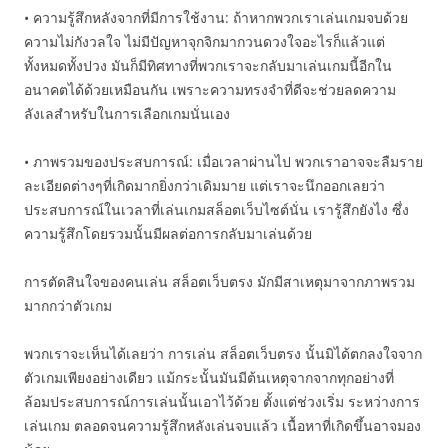
• ความรู้สึกหลังจากที่มีการใช้งาน: ถ้าหากพวกเราเล่นเกมจบด้วย
ความไม่กังวลใจ ไม่มีปัญหาจุกจิกมากวนดวงใจอะไรก็แล้วแต่
ทั้งหมดทั้งปวง มันก็มีทิศทางที่พวกเราจะกลับมาเล่นเกมนี้อีกใน
อนาคตได้ด้วยเหมือนกัน เพราะความทรงจำที่ดีจะช่วยลดความ
ลังเลสำหรับในการเลือกเกมนั่นเอง
• ภาพรวมของประสบการณ์: เมื่อเวลาผ่านไป พวกเราอาจจะลืมราย
ละเอียดต่างๆที่เกิดมากยิ่งกว่าเดิมมาย แต่เราจะนึกออกเลยว่า
ประสบการณ์ในเวลาที่เล่นเกมสล็อตเว็บไซต์นั่น เรารู้สึกยังไง ซึ่ง
ความรู้สึกโดยรวมนั้นมีผลต่อการกลับมาเล่นด้วย
การตัดสินใจของคนเล่น สล็อตเว็บตรง มักมีสาเหตุมาจากภาพรวม
มากกว่าตัวเกม
พวกเราจะเห็นได้เลยว่า การเล่น สล็อตเว็บตรง นั้นมิได้ตกลงใจจาก
ตัวเกมเพียงอย่างเดียว แม้กระนั้นมันมีต้นเหตุจากจากทุกอย่างที่
ล้อมประสบการณ์การเล่นนั้นเอาไว้ด้วย ตั้งแต่ช่วงเริ่ม ระหว่างการ
เล่นเกม ตลอดจนความรู้สึกหลังเล่นจบแล้ว เนื้อหาที่เกิดขึ้นอาจมอง