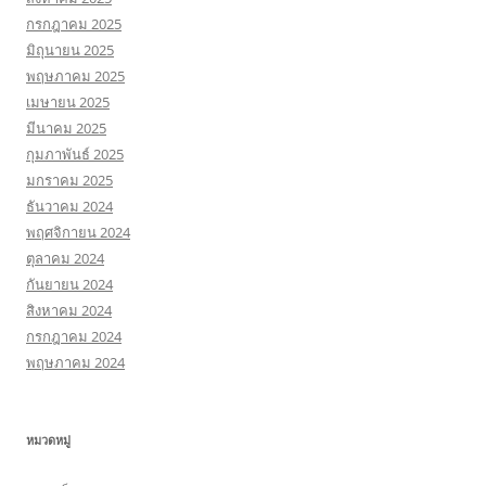
กรกฎาคม 2025
มิถุนายน 2025
พฤษภาคม 2025
เมษายน 2025
มีนาคม 2025
กุมภาพันธ์ 2025
มกราคม 2025
ธันวาคม 2024
พฤศจิกายน 2024
ตุลาคม 2024
กันยายน 2024
สิงหาคม 2024
กรกฎาคม 2024
พฤษภาคม 2024
หมวดหมู่