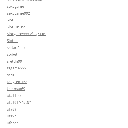
sexygame
sexygame992
Slot
Slot Online
Slotgame666 เข้าสู่ระบบ
Slotxo
slotxo24hr
soibet
sretthi99
ssgame666
ssru
tangtem168
temmax69
ufa11bet
ufa191 ทางเข้า
ufa89
ufa9r
ufabet