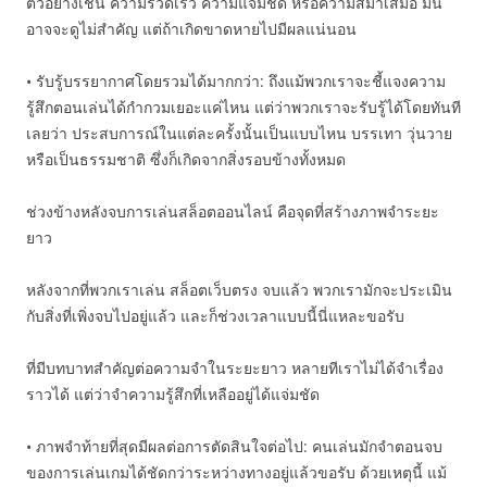
ตัวอย่างเช่น ความรวดเร็ว ความแจ่มชัด หรือความสม่ำเสมอ มัน
อาจจะดูไม่สำคัญ แต่ถ้าเกิดขาดหายไปมีผลแน่นอน
• รับรู้บรรยากาศโดยรวมได้มากกว่า: ถึงแม้พวกเราจะชี้แจงความ
รู้สึกตอนเล่นได้กำกวมเยอะแค่ไหน แต่ว่าพวกเราจะรับรู้ได้โดยทันที
เลยว่า ประสบการณ์ในแต่ละครั้งนั้นเป็นแบบไหน บรรเทา วุ่นวาย
หรือเป็นธรรมชาติ ซึ่งก็เกิดจากสิ่งรอบข้างทั้งหมด
ช่วงข้างหลังจบการเล่นสล็อตออนไลน์ คือจุดที่สร้างภาพจำระยะ
ยาว
หลังจากที่พวกเราเล่น สล็อตเว็บตรง จบแล้ว พวกเรามักจะประเมิน
กับสิ่งที่เพิ่งจบไปอยู่แล้ว และก็ช่วงเวลาแบบนี้นี่แหละขอรับ
ที่มีบทบาทสำคัญต่อความจำในระยะยาว หลายทีเราไม่ได้จำเรื่อง
ราวได้ แต่ว่าจำความรู้สึกที่เหลืออยู่ได้แจ่มชัด
• ภาพจำท้ายที่สุดมีผลต่อการตัดสินใจต่อไป: คนเล่นมักจำตอนจบ
ของการเล่นเกมได้ชัดกว่าระหว่างทางอยู่แล้วขอรับ ด้วยเหตุนี้ แม้