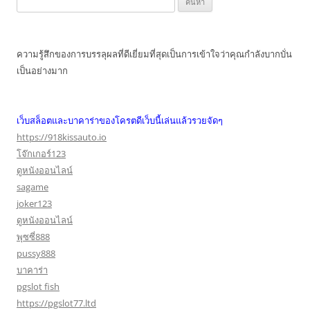
สำหรับ:
ความรู้สึกของการบรรลุผลที่ดีเยี่ยมที่สุดเป็นการเข้าใจว่าคุณกำลังบากบั่น
เป็นอย่างมาก
เว็บสล็อตและบาคาร่าของโครตดีเว็บนี้เล่นแล้วรวยจัดๆ
https://918kissauto.io
โจ๊กเกอร์123
ดูหนังออนไลน์
sagame
joker123
ดูหนังออนไลน์
พุซซี่888
pussy888
บาคาร่า
pgslot fish
https://pgslot77.ltd