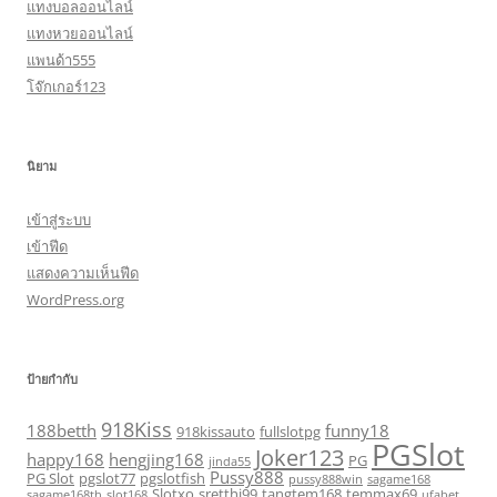
แทงบอลออนไลน์
แทงหวยออนไลน์
แพนด้า555
โจ๊กเกอร์123
นิยาม
เข้าสู่ระบบ
เข้าฟีด
แสดงความเห็นฟีด
WordPress.org
ป้ายกำกับ
918Kiss
188betth
funny18
918kissauto
fullslotpg
PGSlot
Joker123
happy168
hengjing168
PG
jinda55
Pussy888
PG Slot
pgslot77
pgslotfish
pussy888win
sagame168
Slotxo
sretthi99
tangtem168
temmax69
sagame168th
slot168
ufabet