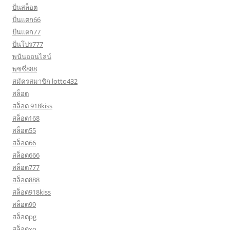
ปั่นสล็อต
ปั่นแตก66
ปั่นแตก77
ปั่นโปร777
พนันออนไลน์
พุซซี่888
สมัครสมาชิก lotto432
สล็อต
สล็อต 918kiss
สล็อต168
สล็อต55
สล็อต66
สล็อต666
สล็อต777
สล็อต888
สล็อต918kiss
สล็อต99
สล็อตpg
สล็อตxo