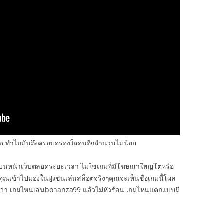
่สุด ทำไมมันถึงครอบครองใจคนอีกจำนวนไม่น้อย
อยู่บนหน้าเว็บตลอดระยะเวลา ไม่ใช่เกมที่มีโฆษณาใหญ่โตหรือ
ุณเข้าไปมองในฝูงชนเล่นสล็อตจริงๆคุณจะเห็นชื่อเกมนี้โผล่
ามว่า เกมไหนเล่นbonanza99 แล้วไม่หัวร้อน เกมไหนแตกแบบมี