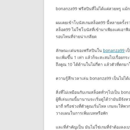
bonanza99 ฟรีสปินที่ไม่ได้แค่สวยหรู แม้ก
ผมเคยเข้าโบนัสเกมสล็อต99 นี้หลายครั้งรวม
สล็อต99 ไม่ใช่โบนัสที่เข้ามาเพียงแค่เอาฟ
รอบไหนที่จ่ายน่าเกลียด
ลักษณะเด่นของฟรีสปินใน
bonanza99
เป
จะเพิ่มขึ้น 1 เท่า แล้วก็จะสะสมไปเรื่อยก
ถึงคูณ 10 ได้ด้านในไม่กี่ตา แล้วตัวที่ต
ความรู้สึกเวลาเล่น bonanza99 เป็นไม่ได้เล่
สิ่งที่ไม่เหมือนกับเกมสล็อตทั่วๆไปเป็น bona
ผู้ที่เล่นเกมนี้มานานจะเริ่มดูได้ว่ามันมีจั
มาถี่ หรือช่วงที่ตัวคูณเริ่มไหล เกมจะให้พ
วางแผนในการเพิ่มเบทหรือพัก
และที่สำคัญเป็น มันไม่ใช่เกมที่จำต้องลงเบ