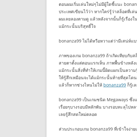
ตอนผมเริ่มเล่นใหม่ๆไม่มีผู้ใดชี้แนะ bon
ประเทศเขียนไว้ว่า หากใคร่รู้ว่าสล็อตที่เ
ผมเลยลองตามดู แล้วหลังจากนั้นก็รู้เรื่องใ
แม้กระนั้นบริสุทธิ์ใจ
bonanza99 ไม่ได้หวือหวาแต่ว่ามีเสน่ห์แบบ
ภาพของเกม bonanza99 ถ้าเกิดเทียบกับสล็อต
สายตาตั้งแต่ตอนแรกเห็น ภาพพื้นข้างหลังเ
แม้กระนั้นสิ่งที่ทำให้เกมนี้ผิดแผกเป็นความร
ให้รู้สึกเหมือนจะได้แม้กระนั้นท้ายที่สุดโด
แล้วก็หากช่วงไหนไม่ให้
bonanza99
ก็รู้
bonanza99 เป็นเกมชนิด Megaways ซึ่ง
เรื่อยๆบางรอบมีหลักพัน บางรอบทะลุไปหลา
เลยรู้สึกสดใหม่ตลอด
ส่วนประกอบเกม bonanza99 ที่เข้าใจง่ายแต