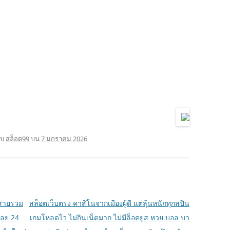
ับ
สล็อต99
บน
7 มกราคม 2026
 สายรวม
สล็อตเว็บตรง คาสิโนจากเมืองผู้ดี แต่ลุ้นหนักทุกสปิน
เลย 24
เกมโหลดไว ไม่กินเน็ตมาก ไม่มีล็อคยูส หวย บอล บา