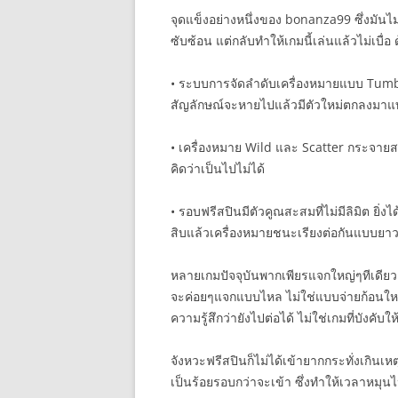
จุดแข็งอย่างหนึ่งของ bonanza99 ซึ่งมันไ
ซับซ้อน แต่กลับทำให้เกมนี้เล่นแล้วไม่เบื่
• ระบบการจัดลำดับเครื่องหมายแบบ Tumble
สัญลักษณ์จะหายไปแล้วมีตัวใหม่ตกลงมาแทน
• เครื่องหมาย Wild และ Scatter กระจายส
คิดว่าเป็นไปไม่ได้
• รอบฟรีสปินมีตัวคูณสะสมที่ไม่มีลิมิต ยิ่งไ
สิบแล้วเครื่องหมายชนะเรียงต่อกันแบบยาวๆ
หลายเกมปัจจุบันพากเพียรแจกใหญ่ๆทีเดียว
จะค่อยๆแจกแบบไหล ไม่ใช่แบบจ่ายก้อนใหญ่แ
ความรู้สึกว่ายังไปต่อได้ ไม่ใช่เกมที่บังคับ
จังหวะฟรีสปินก็ไม่ได้เข้ายากกระทั่งเกินเห
เป็นร้อยรอบกว่าจะเข้า ซึ่งทำให้เวลาหมุนไปเ