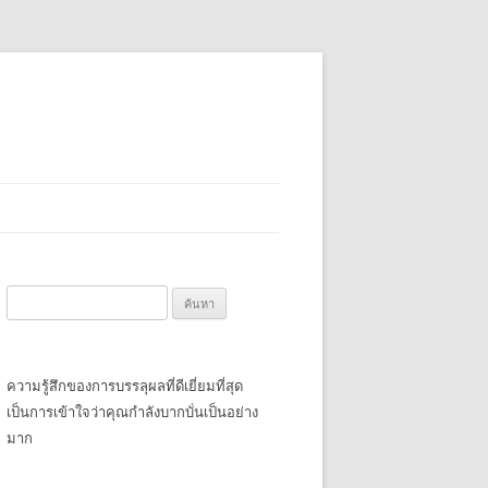
ค้นหา
สำหรับ:
ความรู้สึกของการบรรลุผลที่ดีเยี่ยมที่สุด
เป็นการเข้าใจว่าคุณกำลังบากบั่นเป็นอย่าง
มาก