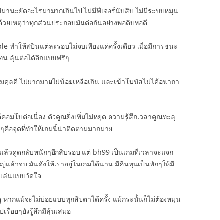
ม่มานะยัดอะไรมามากเกินไป ไม่มีฟีเจอร์นับสิบ ไม่มีระบบหมุน
อ ด้วยเหตุว่าทุกส่วนประกอบมันต่อกันอย่างพอดิบพอดี
 ทำให้สปินแต่ละรอบไม่จบเพียงแค่ครั้งเดียว เมื่อมีการชนะ
 ลุ้นต่อได้อีกแบบฟรีๆ
มดุลดี ไม่มากมายไม่น้อยเหลือเกิน และเข้าโบนัสไม่ได้อนาถา
ด้คอมโบต่อเนื่อง ตัวคูณยิ่งเพิ่มไม่หยุด ความรู้สึกเวลาคูณทะลุ
คือจุดที่ทำให้เกมนี้น่าติดตามมากมาย
แล้วดูดกลับหนักๆอีกสิบรอบ แต่ bh99 เป็นเกมที่เวลาจะแจก
ล้วจบ มันดังให้เราอยู่ในเกมได้นาน มีคืนทุนเป็นพักๆให้มี
ให้เล่นแบบวัดใจ
ตุ หากแม้จะไม่บ่อยแบบทุกสิบตาได้ครั้ง แม้กระนั้นก็ไม่ต้องหมุน
รื่อยๆยังรู้สึกมีลุ้นเสมอ