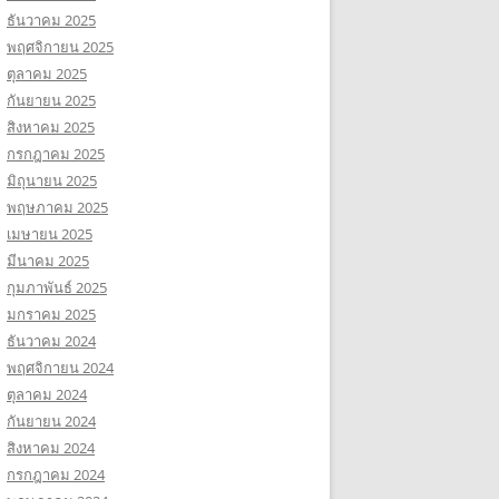
ธันวาคม 2025
พฤศจิกายน 2025
ตุลาคม 2025
กันยายน 2025
สิงหาคม 2025
กรกฎาคม 2025
มิถุนายน 2025
พฤษภาคม 2025
เมษายน 2025
มีนาคม 2025
กุมภาพันธ์ 2025
มกราคม 2025
ธันวาคม 2024
พฤศจิกายน 2024
ตุลาคม 2024
กันยายน 2024
สิงหาคม 2024
กรกฎาคม 2024