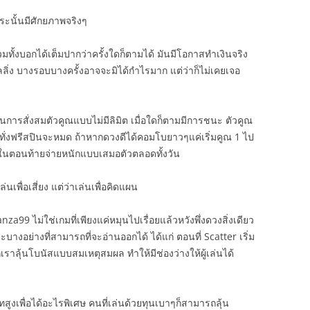
ระนั้นมีศักยภาพจริงๆ
ทั้งบอกได้เต็มปากว่าครั้งใดก็ตามได้ มันมีโอกาสทำเงินจริง
ีลลิ่ง บางรอบบางครั้งอาจจะมิได้กำไรมาก แต่ว่าก็ไม่เคยเจอ
็นการสั่งสมตัวคูณแบบไม่มีลิมิต เมื่อใดก็ตามมีการชนะ ตัวคูณ
ระทั่งฟรีสปินจะหมด ถ้าหากดวงดีได้คอมโบยาวๆแค่เริ่มคูณ 1 ไป
กมาในตอนท้ายจ่ายหนักแบบเสมอตัวตลอดทั้งวัน
นเพื่อเสี่ยง แต่ว่าเล่นเพื่อคิดแผน
nza99 ไม่ใช่เกมที่เพียงแค่หมุนไปเรื่อยแล้วหวังพึ่งดวงสิ่งเดียว
งหวะบางอย่างที่สามารถที่จะอ่านออกได้ ได้แก่ ตอนที่ Scatter เริ่ม
วกเราลุ้นโบนัสแบบสมเหตุสมผล ทำให้มีช่องว่างให้ผู้เล่นได้
ทสูงเพื่อได้อะไรพิเศษ คนที่เล่นด้วยทุนเบาๆก็สามารถลุ้น