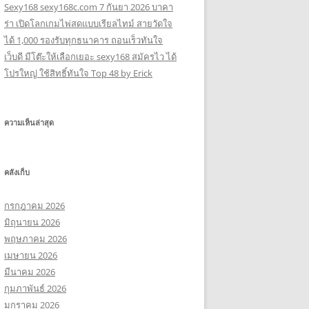
Sexy168 sexy168c.com 7 กันยา 2026 บาคา
ร่า เปิดโลกเกมไพ่สดแบบเรียลไทม์ สายวัดใจ
ได้ 1,000 รองรับทุกธนาคาร ถอนเร็วทันใจ
เว็บดี มีโต๊ะให้เลือกเยอะ sexy168 สมัครไว ได้
โปรใหญ่ ใช้สิทธิ์ทันใจ Top 48 by Erick
ความเห็นล่าสุด
คลังเก็บ
กรกฎาคม 2026
มิถุนายน 2026
พฤษภาคม 2026
เมษายน 2026
มีนาคม 2026
กุมภาพันธ์ 2026
มกราคม 2026