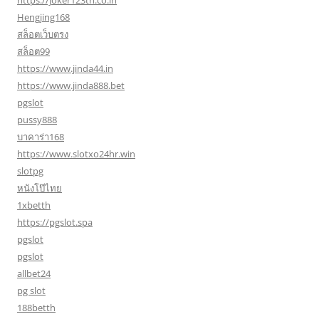
https://joker123th.co.in
Hengjing168
สล็อตเว็บตรง
สล็อต99
https://www.jinda44.in
https://www.jinda888.bet
pgslot
pussy888
บาคาร่า168
https://www.slotxo24hr.win
slotpg
หนังโป๊ไทย
1xbetth
https://pgslot.spa
pgslot
pgslot
allbet24
pg slot
188betth