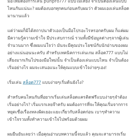
มือใหม่ต้องการเล่น punpro777 แบบไม่เสี่ยง จำเป็นต้องเล่นแบบ
ไหนกันแน่นะ? ผมต้องบอกทุกคนก่อนครับผมว่า ตัวผมเองเล่นสล็อต
มานานแล้ว
แต่ว่าผมก็มิได้สถาปนาตัวเองเป็นมือโปรอะไรหรอกครับผม ก็แค่ผม
มีความรู้ความเข้าใจ มีประสบการณ์ รวมทั้งมีข้อมูลต่างๆจากผู้เล่น
จำนวนมาก ซึ่งผมแน่ใจว่า มันจะมีคุณประโยชน์กับนักอ่านของผม
อย่างแน่นอนนะครับ สำหรับเทคนิคการเล่นเกม สล็อต777 แบบไม่
เสี่ยงมากเกินไปของมือใหม่นั้น จำเป็นต้องเล่นแบบไหน จำเป็นต้อง
เริ่มอย่างไร ผมจะเสนอแนะให้คุณแบบเข้าใจง่ายๆเอง!
เริ่มเล่น
สล็อต777
แบบง่ายๆเริ่มต้นยังไง?
สำหรับคนไหนกันที่อยากเริ่มเล่นสล็อตแครดิตฟรีแบบง่ายๆจำต้อง
เริ่มอย่างไร? เริ่มแรกเลยจ๊าครับ ผมต้องการที่จะให้คุณเริ่มจากการ
หยุดเชื่อเรื่องหลงผิดเยอะแยะเกี่ยวกับสล็อตก่อน เบาๆทำความ
เข้าใจรวมทั้งทำความเข้าใจไปพร้อมด้วยผม
ผมยืนยันเลยว่า เมื่อคุณอ่านบทความนี้จบแล้ว คุณจะสามารถเริ่ม