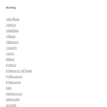
หมวดหมู่
168 สล็อต
168slot
168สล็อต
188bet
188betth
1xbetth
1xbit1
888pg
918Kiss
918kiss ดาวน์โหลด
918kissauto
918kissme
ABA
ABAGroup2
allbet24hr
alot666