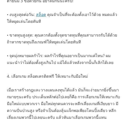
ตายนี้มี 3 ข้อด้วยกัน อย่าลืมกันนะครับ!
• งบสูงสุดต่อวัน:
สล็อต
คุณจำเป็นที่จะต้องตั้งเอาไว้ด้วย หมดแล้ว
ให้หยุดเล่นโดยทันที
• ขาดทุนสูงสุด: คุณควรต้องตั้งจุดขาดทุนที่คุณสามารถรับได้ด้วย
ถ้าหากขาดทุนถึงเกณฑ์ให้หยุดเล่นโดยทันที
• จุดมุ่งหมายผลกำไร: ผลกำไรที่คุณอยากเป็นมากแค่ไหน? ผม
แนะนำว่าไม่ต้องตั้งสูงเกินไป แม้ได้แล้วหลังจากนั้นก็เลิกได้เลย
4. เลือกเกม สล็อตเครดิตฟรี ให้เหมาะกับมือใหม่
เมื่อเราสร้างกฎและวางแผนลงทุนได้แล้ว มันก็จะง่ายมากยิ่งขึ้นมา
กมายๆนะครับ ประเด็นหลักต่อไปเลยก็คือ การเลือกเกมให้เหมาะกับ
มือใหม่แบบพวกเรา มือใหม่ทุกคนควรจะหลีกเลี่ยงเกมที่เงียบยาว มี
ความปั่นป่วนสูง หรือจำเป็นต้องลุ้นแจ็กพอเพียงโคนปิ้งเดียว หลีก
เลี่ยงเกมพวกนี้ไปเลยนะครับ แล้วหันมาเลือกเกมพวกนี้แทน