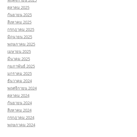
พฤศจิกายน 2025
ตุลาคม 2025
กันยายน 2025
สิงหาคม 2025
กรกฎาคม 2025
มิถุนายน 2025
พฤษภาคม 2025
เมษายน 2025
มีนาคม 2025
กุมภาพันธ์ 2025
มกราคม 2025
ธันวาคม 2024
พฤศจิกายน 2024
ตุลาคม 2024
กันยายน 2024
สิงหาคม 2024
กรกฎาคม 2024
พฤษภาคม 2024