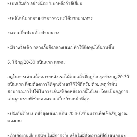
• เบทเริ่มต่ำ อย่างน้อย 1 บาทถือว่าดีเยี่ยม
• เพย์ไลน์มากมาย สามารถชนะได้มากมายทาง
• ความปั่นป่วนต่ำ-ปานกลาง
• มีรางวัลเล็ก-กลางกั้นกึ่งกลางเสมอ ทำให้ยืดทุนได้นานขึ้น
5. ใช้กฎ 20-30 สปินแรก ทุกหน
กฎในการเล่นสล็อตภายหลังเราได้เกมแล้วมีกฎง่ายๆอย่างกฎ 20-30
สปินแรก ที่ผมต้องการให้คุณจำเอาไว้ให้ดีครับ ด้วยเหตุว่ามัน
สามารถเอาไปใช้ในการเล่นสล็อตหลังจากนี้ได้เลย โดยเป็นกฎการ
เล่นฐานรากที่ช่วยลดความเสี่ยงก้าวหน้าที่สุด
• เริ่มต้นด้วยเบทต่ำสุดเสมอ สปิน 20-30 สปินแรกเพื่อเช็กสัญญาณ
ของเกม
• ถ้าเกิดเกมเงียบสนิท ไม่มีการจ่ายหรือไม่มีสัญญาณที่ดี เสนอแนะ