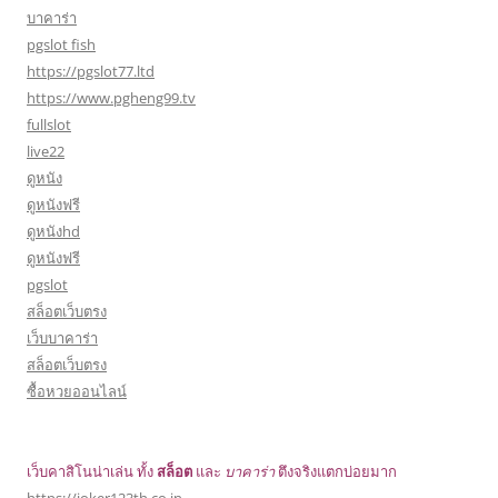
บาคาร่า
pgslot fish
https://pgslot77.ltd
https://www.pgheng99.tv
fullslot
live22
ดูหนัง
ดูหนังฟรี
ดูหนังhd
ดูหนังฟรี
pgslot
สล็อตเว็บตรง
เว็บบาคาร่า
สล็อตเว็บตรง
ซื้อหวยออนไลน์
เว็บคาสิโนน่าเล่น ทั้ง
สล็อต
และ
บาคาร่า
ตึงจริงแตกบ่อยมาก