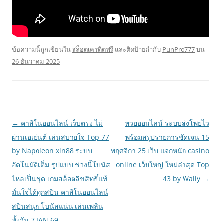
ข้อความนี้ถูกเขียนใน
สล็อตเครดิตฟรี
และติดป้ายกำกับ
PunPro777
บน
26 ธันวาคม 2025
เมนู
←
คาสิโนออนไลน์ เว็บตรง ไม่
หวยออนไลน์ ระบบส่งโพยไว
นำทาง
ผ่านเอเย่นต์ เล่นสบายใจ Top 77
พร้อมสรุปรายการชัดเจน 15
เรื่อง
by Napoleon xin88 ระบบ
พฤศจิกา 25 เว็บ แจกหนัก casino
อัตโนมัติเต็ม รูปแบบ ช่วงนี้โบนัส
online เว็บใหญ่ ใหม่ล่าสุด Top
ไหลเป็นชุด เกมสล็อตลิขสิทธิ์แท้
43 by Wally
→
มั่นใจได้ทุกสปิน คาสิโนออนไลน์
สปินสนุก โบนัสแน่น เล่นเพลิน
ทั้งวัน 7 JAN 69