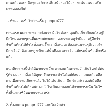
เล่นสล็อตแบบชิลๆและก็การเสี่ยงน้อยลงได้อย่างแน่นอนนะครับ
มาทดลองกัน!
1. ทำความเข้าใจก่อนเริ่ม punpro777
ตอนแรก ผมอยากทราบก่อนว่า มือใหม่แบบคุณคิดเกี่ยวกับอะไรอยู่?
มือใหม่หลายๆคนที่ผมพบมักจะพลาดเพราะเหตุว่ามีความรู้สึกว่า
จำเป็นต้องได้กำไรตั้งแต่ครั้งแรกที่เล่น จะต้องเล่นนานๆถึงจะเข้า
มือ หรือจำต้องเบทสูงเพียงแค่นั้นถึงจะแตกเร็ว แม้กระนั้นข้อเท็จจริง
แล้ว
แนวคิดอย่างนี้ทำให้พวกเราเสี่ยงมากจนเกินความจำเป็นโดยไม่ทัน
รู้ตัว ผมอยากที่จะให้คุณปรับความเข้าใจใหม่ก่อนว่า เกมสล็อตคือ
เกมเพื่อความเบิกบานใจ ไม่ได้เล่นเป็นอาชีพ วัตถุประสงค์เดิมคือ
จำเป็นต้องไม่เสียหนัก ผลกำไรเป็นผลพลอยได้จากการพนัน ไม่ใช่
ทั้งสิ้นของชีวิตพวกเรานะครับ
2. ตั้งงบเล่น punpro777 แบบไม่เจ็บตัว