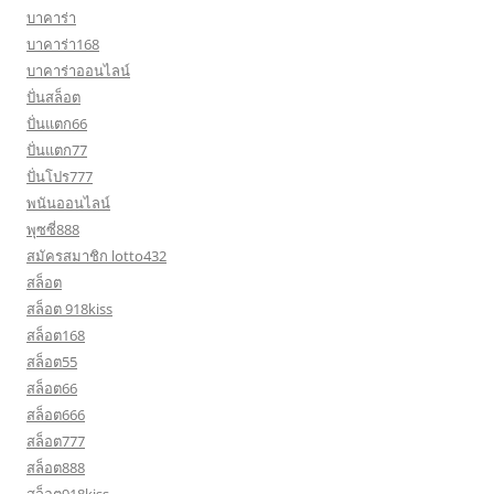
บาคาร่า
บาคาร่า168
บาคาร่าออนไลน์
ปั่นสล็อต
ปั่นแตก66
ปั่นแตก77
ปั่นโปร777
พนันออนไลน์
พุซซี่888
สมัครสมาชิก lotto432
สล็อต
สล็อต 918kiss
สล็อต168
สล็อต55
สล็อต66
สล็อต666
สล็อต777
สล็อต888