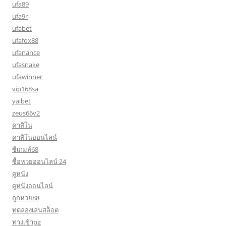
ufa89
ufa9r
ufabet
ufafox88
ufanance
ufasnake
ufawinner
vip168sa
yaibet
zeus66v2
คาสิโน
คาสิโนออนไลน์
ซีเกมส์68
ซื้อหวยออนไลน์ 24
ดูหนัง
ดูหนังออนไลน์
ถูกหวย88
ทดลองเล่นสล็อต
ทางเข้าpg