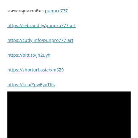
ขอขอบคุณมากที่มา
punpro777
https://rebrand.ly/punpro777-art
https://cutly.info/punpro777-art
https://bitt.to/jh2uyh
https://shorturl.asia/xm6Z9
https://t.co/ZpwEypTIfs