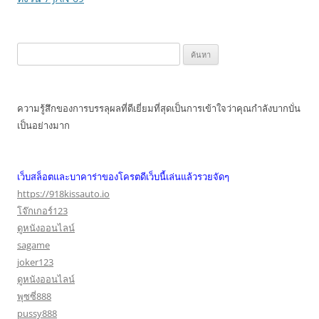
ค้นหา
สำหรับ:
ความรู้สึกของการบรรลุผลที่ดีเยี่ยมที่สุดเป็นการเข้าใจว่าคุณกำลังบากบั่น
เป็นอย่างมาก
เว็บสล็อตและบาคาร่าของโครตดีเว็บนี้เล่นแล้วรวยจัดๆ
https://918kissauto.io
โจ๊กเกอร์123
ดูหนังออนไลน์
sagame
joker123
ดูหนังออนไลน์
พุซซี่888
pussy888