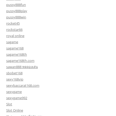
pussy888fun
pussy888play
pussy888win
rocket45
rockstar66
royal online
sagame
sagame168
sagame168th
sagame168th.com
sawan888 ทดลองเล่น
sbobet168
sexy168vip
sexybaccarat168.com
sexygame
sexygame992
Slot
Slot Online