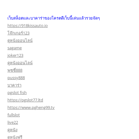
เว็บสล็อตและบาคาร่าของโครตดีเว็บนี้เล่นแล้วรวยจัดๆ
https://918kissauto.io
โจ๊กเกอร์123
ดูหนังออนไลน์
sagame
joker123
ดูหนังออนไลน์
พุซซี่888
pussy888
บาคาร่า
pgslot fish
https://pgslot77.ltd
https://www.pgheng99.tv
fullslot
live22
ดูหนัง
ดูหนังฟรี