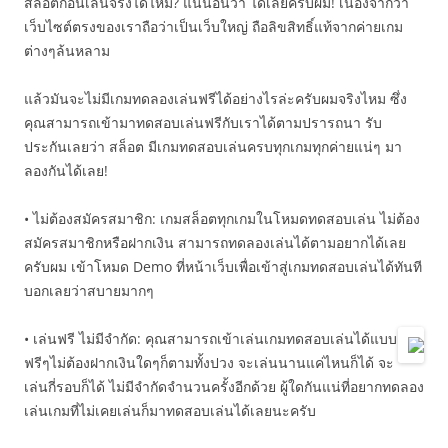
สล็อตก่อนเล่นจริงได้ไหม? แน่นอนว่า ได้เลยครับผม! เนื่องจากว่า
เว็บไซต์ตรงของเราถือว่าเป็นเว็บใหญ่ ถือลิขสิทธิ์แท้จากค่ายเกม
ต่างๆล้นหลาม
แล้วมันจะไม่มีเกมทดลองเล่นฟรีได้อย่างไรล่ะครับผมจริงไหม ซึ่ง
คุณสามารถเข้ามาทดสอบเล่นฟรีกับเราได้ตามปรารถนา รับ
ประกันเลยว่า สล็อต มีเกมทดสอบเล่นครบทุกเกมทุกค่ายแน่ๆ มา
ลองกันได้เลย!
• ไม่ต้องสมัครสมาชิก: เกมสล็อตทุกเกมในโหมดทดสอบเล่น ไม่ต้อง
สมัครสมาชิกหรือฝากเงิน สามารถทดลองเล่นได้ตามอยากได้เลย
ครับผม เข้าโหมด Demo ที่หน้าเว็บเพื่อเข้าสู่เกมทดสอบเล่นได้ทันที
บอกเลยว่าสบายมากๆ
• เล่นฟรี ไม่มีจำกัด: คุณสามารถเข้าเล่นเกมทดสอบเล่นได้แบบ
ฟรีๆไม่ต้องฝากเงินใดๆก็ตามทั้งปวง จะเล่นนานแค่ไหนก็ได้ จะ
เล่นกี่รอบก็ได้ ไม่มีจำกัดจำนวนครั้งอีกด้วย ผู้ใดกันแน่ที่อยากทดลอง
เล่นเกมที่ไม่เคยเล่นก็มาทดสอบเล่นได้เลยนะครับ