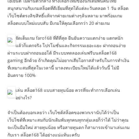
เอเย่นต์ ไม่ผ่านตัวกลาง ทางเลือกใหม่ของนักเดิมพันคนไทย
สนุกสนานกับเกมสล็อตที่ดีเยี่ยมที่สุดได้แต่ละวันตลอด 1 วัน สล็อต
เว็บไซต์ตรงลิขสิทธิ์แท้จากค่ายเกมต่างๆล้นหลาม มาพร้อมเกม
สล็อตแบบใหม่แบบสับ มีเกมให้คุณเลือกกว่า 20 ค่ายเกม
จัดเต็มเกม faro168 ที่ดีที่สุด ยืนยันความแตกง่าย แตกหนัก
แล้วก็แตกจริง โปรโมชั่นและกิจกรรมเยอะแยะ ฝากถอนง่าย
ผ่านระบบฝากถอนออโต้ มีระบบทดลองเล่นฟรีบนสล็อต168
gaming อีกด้วย ถ้าเกิดคุณไม่อยากเสียโอกาสสำหรับในการทำเงิน
ที่เหมาะสมที่สุดในเวลานี้ มาลงทะเบียนใหม่ได้แล้ววันนี้ ไม่มี
อันตราย 100%
เล่น สล็อต168 แบบสายทุนน้อย ควรที่จะทำการเลือกเล่น
อย่างไร?
จำเป็นต้องบอกเลยว่า เว็บไซต์สล็อตของพวกเรานับได้ว่าเป็น
เว็บไซต์ที่เหมาะสมกับนักเดิมพันทุกคนทุกกลุ่มเลยก็ว่าได้ ไม่ว่าคุณ
จะเป็นมือใหม่ สายทุนน้อย หรือสายทุนดก ก็สามารถเข้ามาเล่นเกม
กับเรา สล็อต168 ได้อย่างแน่แท้นะครับ