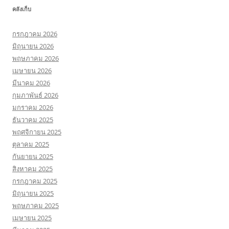
คลังเก็บ
กรกฎาคม 2026
มิถุนายน 2026
พฤษภาคม 2026
เมษายน 2026
มีนาคม 2026
กุมภาพันธ์ 2026
มกราคม 2026
ธันวาคม 2025
พฤศจิกายน 2025
ตุลาคม 2025
กันยายน 2025
สิงหาคม 2025
กรกฎาคม 2025
มิถุนายน 2025
พฤษภาคม 2025
เมษายน 2025