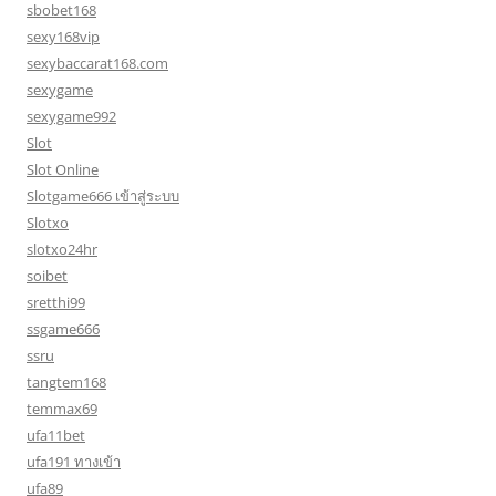
sbobet168
sexy168vip
sexybaccarat168.com
sexygame
sexygame992
Slot
Slot Online
Slotgame666 เข้าสู่ระบบ
Slotxo
slotxo24hr
soibet
sretthi99
ssgame666
ssru
tangtem168
temmax69
ufa11bet
ufa191 ทางเข้า
ufa89