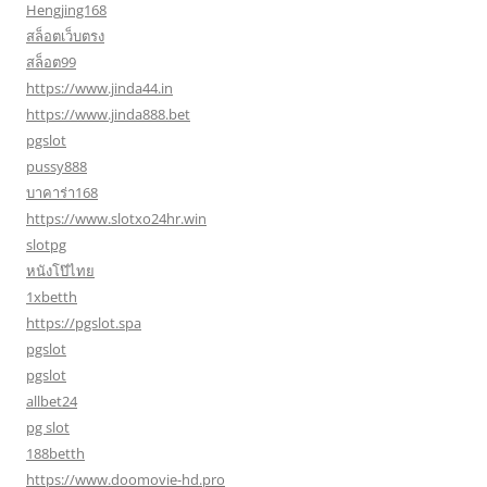
Hengjing168
สล็อตเว็บตรง
สล็อต99
https://www.jinda44.in
https://www.jinda888.bet
pgslot
pussy888
บาคาร่า168
https://www.slotxo24hr.win
slotpg
หนังโป๊ไทย
1xbetth
https://pgslot.spa
pgslot
pgslot
allbet24
pg slot
188betth
https://www.doomovie-hd.pro