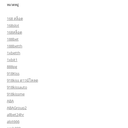
หมวดหมู่
168 สล็อต
168slot
168สล็อต
188bet
188betth
1xbetth
1xbit1
888pg
918Kiss
918kiss ดาวน์โหลด
918kissauto
918kissme
ABA
ABAGroup2
allbet24hr
alot666