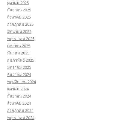
ตุลาคม 2025
กันยายน 2025
สิงหาคม 2025
กรกฎาคม 2025
มิถุนายน 2025
พฤษภาคม 2025
เมษายน 2025
มีนาคม 2025
กุมภาพันธ์ 2025
มกราคม 2025
ธันวาคม 2024
พฤศจิกายน 2024
ตุลาคม 2024
กันยายน 2024
สิงหาคม 2024
กรกฎาคม 2024
พฤษภาคม 2024