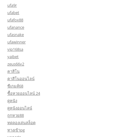
ufa9r
ufabet
ufafox88
ufanance
ufasnake
ufawinner
vip168sa
yaibet
zeus66v2
คาสิโน
คาสิโนออนไลน์
ซีเกมส์68
ซื้อหวยออนไลน์ 24
ดูหนัง
ดูหนังออนไลน์
ถูกหวย88
ทดลองเล่นสล็อต
ทางเข้าpg