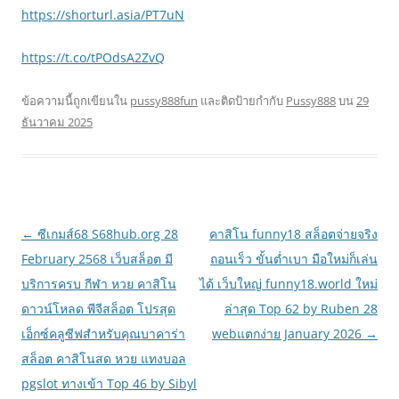
https://shorturl.asia/PT7uN
https://t.co/tPOdsA2ZvQ
ข้อความนี้ถูกเขียนใน
pussy888fun
และติดป้ายกำกับ
Pussy888
บน
29
ธันวาคม 2025
เมนู
←
ซีเกมส์68 S68hub.org 28
คาสิโน funny18 สล็อตจ่ายจริง
นำทาง
February 2568 เว็บสล็อต มี
ถอนเร็ว ขั้นต่ำเบา มือใหม่ก็เล่น
เรื่อง
บริการครบ กีฬา หวย คาสิโน
ได้ เว็บใหญ่ funny18.world ใหม่
ดาวน์โหลด พีจีสล็อต โปรสุด
ล่าสุด Top 62 by Ruben 28
เอ็กซ์คลูซีฟสำหรับคุณบาคาร่า
webแตกง่าย January 2026
→
สล็อต คาสิโนสด หวย แทงบอล
pgslot ทางเข้า Top 46 by Sibyl