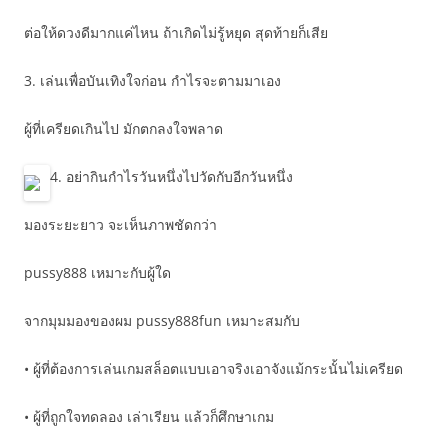
ต่อให้ดวงดีมากแค่ไหน ถ้าเกิดไม่รู้หยุด สุดท้ายก็เสีย
3. เล่นเพื่อบันเทิงใจก่อน กำไรจะตามมาเอง
ผู้ที่เครียดเกินไป มักตกลงใจพลาด
4. อย่ากินกำไรวันหนึ่งไปวัดกับอีกวันหนึ่ง
มองระยะยาว จะเห็นภาพชัดกว่า
pussy888 เหมาะกับผู้ใด
จากมุมมองของผม pussy888fun เหมาะสมกับ
• ผู้ที่ต้องการเล่นเกมสล็อตแบบเอาจริงเอาจังแม้กระนั้นไม่เครียด
• ผู้ที่ถูกใจทดลอง เล่าเรียน แล้วก็ศึกษาเกม