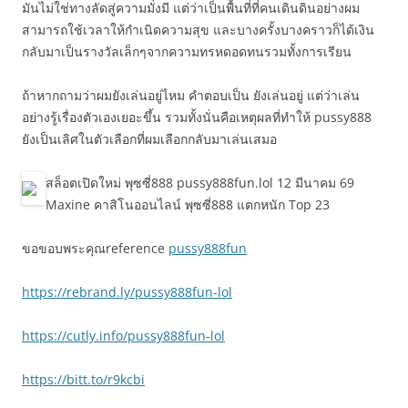
มันไม่ใช่ทางลัดสู่ความมั่งมี แต่ว่าเป็นพื้นที่ที่คนเดินดินอย่างผม
สามารถใช้เวลาให้กำเนิดความสุข และบางครั้งบางคราวก็ได้เงิน
กลับมาเป็นรางวัลเล็กๆจากความทรหดอดทนรวมทั้งการเรียน
ถ้าหากถามว่าผมยังเล่นอยู่ไหม คำตอบเป็น ยังเล่นอยู่ แต่ว่าเล่น
อย่างรู้เรื่องตัวเองเยอะขึ้น รวมทั้งนั่นคือเหตุผลที่ทำให้ pussy888
ยังเป็นเลิศในตัวเลือกที่ผมเลือกกลับมาเล่นเสมอ
สล็อตเปิดใหม่ พุซซี่888 pussy888fun.lol 12 มีนาคม 69
Maxine คาสิโนออนไลน์ พุซซี่888 แตกหนัก Top 23
ขอขอบพระคุณreference
pussy888fun
https://rebrand.ly/pussy888fun-lol
https://cutly.info/pussy888fun-lol
https://bitt.to/r9kcbi