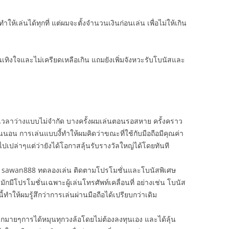
่ทำให้เล่นได้ทุกที่ แต่ผมจะตั้งจำนวนเงินก่อนเล่น เพื่อไม่ให้เกิน
บันเทิงใจและไม่เครียดเหลือเกิน แถมยังเพิ่มจังหวะรับโบนัสและ
เวลาว่างแบบไม่จำกัด บางครั้งผมเล่นตอนรอสหาย ครั้งคราว
นอน การเล่นแบบงี้ทำให้ผมคิดว่าขณะที่ใช้กับมือถือมีคุณค่า
ลาไปเปล่าๆแต่ว่ายังได้โอกาสลุ้นรับรางวัลใหญ่ได้โดยทันที
้ผม sawan888 ทดลองเล่น ติดตามโปรโมชั่นและโบนัสพิเศษ
มักมีโปรโมชั่นเฉพาะผู้เล่นโทรศัพท์เคลื่อนที่ อย่างเช่น โบนัส
ี้ทำให้ผมรู้สึกว่าการเล่นผ่านมือถือได้เปรียบกว่าเดิม
ากมายๆการได้หมุนทุกวงล้อโดยไม่ต้องลงทุนเอง และได้ลุ้น