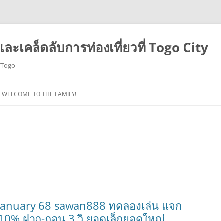
ละเคล็ดลับการท่องเที่ยวที่ Togo City
ง Togo
ข้าม
ไป
WELCOME TO THE FAMILY!
ยัง
เนื้อหา
anuary 68 sawan888 ทดลองเล่น แจก
 10% ฝาก-ถอน 3 วิ ยอดเล็กยอดใหญ่