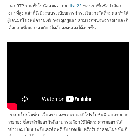
• ค่า RTP รวมทั้งโบนัสสมดุล: เกม
live22
ของเราขึ้นชื่อว่ามีค่า
RTP ที่สูง แล้วก็ยังมีระบบระเบียบการชำระเงินรางวัลที่สมดุล ทำให้
ผู้เล่นมือโปรที่มีความเชี่ยวชาญอยู่แล้ว สามารถพินิจพิจารณาและก็
เลือกเกมที่เหมาะสมกับสไตล์ของตนเองได้ง่ายขึ้น
• ระบบโปรโมชั่น: เว็บตรงของพวกเราจะมีโปรโมชั่นพิเศษมากมาย
ก่ายกอง ซึ่งเหล่ามืออาชีพก็สามารถเลือกใช้ได้ตามความอยากได้
อย่างเต็มเปี่ยม จะรับเครดิตฟรี รับยอดเสีย หรือรับค่าคอมไม่ชชัน ก็