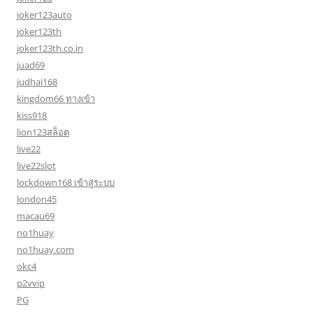
joker123auto
joker123th
joker123th.co.in
juad69
judhai168
kingdom66 ทางเข้า
kiss918
lion123สล็อต
live22
live22slot
lockdown168 เข้าสู่ระบบ
london45
macau69
no1huay
no1huay.com
okc4
p2vvip
PG