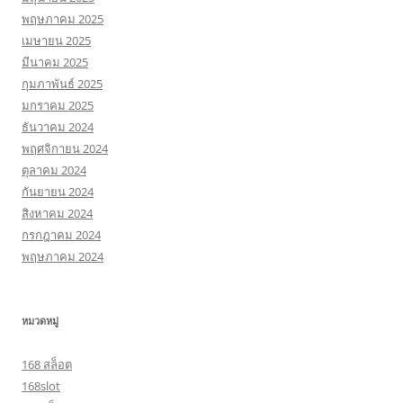
พฤษภาคม 2025
เมษายน 2025
มีนาคม 2025
กุมภาพันธ์ 2025
มกราคม 2025
ธันวาคม 2024
พฤศจิกายน 2024
ตุลาคม 2024
กันยายน 2024
สิงหาคม 2024
กรกฎาคม 2024
พฤษภาคม 2024
หมวดหมู่
168 สล็อต
168slot