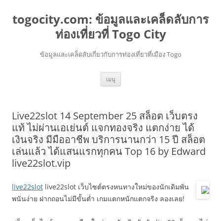
togocity.com: ข้อมูลและเคล็ดลับการ
ท่องเที่ยวที่ Togo City
ข้อมูลและเคล็ดลับเกี่ยวกับการท่องเที่ยวที่เมือง Togo
ข้าม
เมนู
ไป
ยัง
เนื้อหา
Live22slot 14 September 25 สล็อต เว็บตรง
แท้ ไม่ผ่านเอเย่นต์ แจกทองจริง แตกง่าย ได้
เงินจริง มีมืออาชีพ บริการนานกว่า 15 ปี สล็อต
เล่นแล้ว ได้แสนแรกทุกคน Top 16 by Edward
live22slot.vip
live22slot
live22slot เว็บไซต์ตรงหนทางใหม่ของนักเดิมพัน
พนันง่าย ฝากถอนไม่มีขั้นต่ำ เกมแตกหนักแตกจริง ลองเลย!