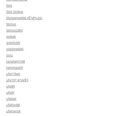
Slot
Slot Online
Slotgame666 เข้าสู่ระบบ
Slotxo
slotxo24hr
soibet
sretthi99
ssgame666
ssru
tangtem168
temmax69
ufa11bet
ufa191 ทางเข้า
ufa89
ufa9r
ufabet
ufafox88
ufanance