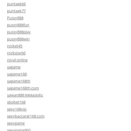
puntaek66
puntaek77
Pussy888
pussy888fun
pussy888play
pussy888win
rocket45
rockstar66
royal online
sagame
sagame168
sagame168th
sagame168th.com
sawan888 ทดลองเล่น
sbobet168
sexy168vip
sexybaccarat168.com
sexygame
sexygame992