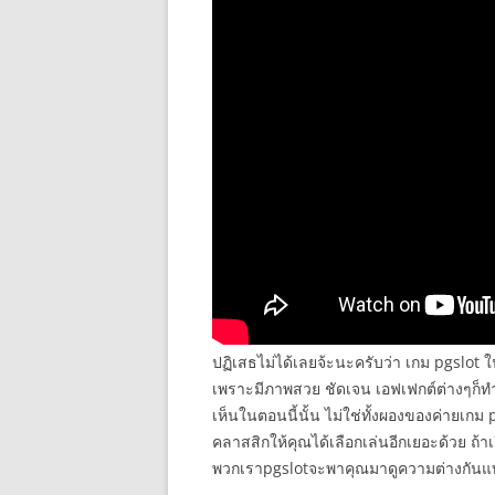
ปฏิเสธไม่ได้เลยจ้ะนะครับว่า เกม pgslot 
เพราะมีภาพสวย ชัดเจน เอฟเฟกต์ต่างๆก็ท
เห็นในตอนนี้นั้น ไม่ใช่ทั้งผองของค่ายเกม
คลาสสิกให้คุณได้เลือกเล่นอีกเยอะด้วย ถ้
พวกเราpgslotจะพาคุณมาดูความต่างกันแบบ