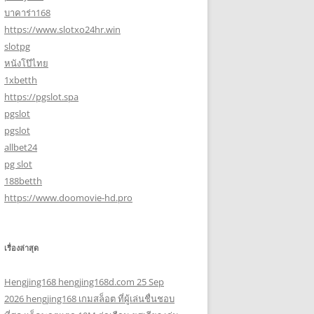
บาคาร่า168
https://www.slotxo24hr.win
slotpg
หนังโป๊ไทย
1xbetth
https://pgslot.spa
pgslot
pgslot
allbet24
pg slot
188betth
https://www.doomovie-hd.pro
เรื่องล่าสุด
Hengjing168 hengjing168d.com 25 Sep
2026 hengjing168 เกมสล็อต ที่ผู้เล่นชื่นชอบ