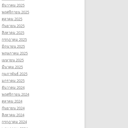
ธันวาคม 2025
พฤศจิกายน 2025
ตุลาคม 2025
กันยายน 2025
สิงหาคม 2025
กรกฎาคม 2025
มิถุนายน 2025
พฤษภาคม 2025
เมษายน 2025
มีนาคม 2025
กุมภาพันธ์ 2025
มกราคม 2025
ธันวาคม 2024
พฤศจิกายน 2024
ตุลาคม 2024
กันยายน 2024
สิงหาคม 2024
กรกฎาคม 2024