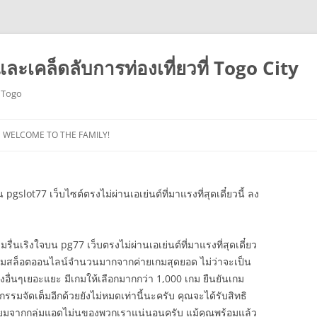
ละเคล็ดลับการท่องเที่ยวที่ Togo City
ง Togo
ข้าม
ไป
WELCOME TO THE FAMILY!
ยัง
เนื้อหา
lot77 เว็บไซต์ตรงไม่ผ่านเอเย่นต์ที่มาแรงที่สุดเดี๋ยวนี้ ลง
ื่นเริงใจบน pg77 เว็บตรงไม่ผ่านเอเย่นต์ที่มาแรงที่สุดเดี๋ยว
มเกมสล็อตออนไลน์จำนวนมากจากค่ายเกมสุดยอด ไม่ว่าจะเป็น
ังอื่นๆเยอะแยะ มีเกมให้เลือกมากกว่า 1,000 เกม ยืนยันเกม
รมจัดเต็มอีกด้วยยังไม่หมดเท่านี้นะครับ คุณจะได้รับสิทธิ
ี่ยมจากกลุ่มแอดไม่นของพวกเราแน่นอนครับ แม้คุณพร้อมแล้ว