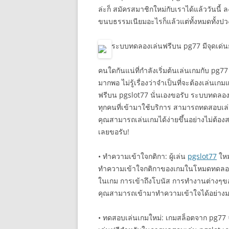
ล่ะก็ สมัครสมาชิกใหม่กับเราได้แล้ววันนี้
ขนบธรรมเนียมอะไรก็แล้วแต่ทั้งหมดทั้งป
ระบบทดลองเล่นฟรีบน pg77 มีจุดเด่นย
คนใดกันแน่ที่กำลังเริ่มต้นเล่นเกมกับ pg77 
มากพอ ไม่รู้เรื่องว่าจำเป็นที่จะต้องเล่น
ฟรีบน pgslot77 นั่นเองขอรับ ระบบทดลองเล
ทุกคนที่เข้ามาใช้บริการ สามารถทดสอบเล่นเ
คุณสามารถเล่นเกมได้ง่ายขึ้นอย่างไม่ต้อ
เลยขอรับ!
• ทำความเข้าใจกติกา: ผู้เล่น
pgslot77
ใหม
ทำความเข้าใจกติกาของเกมในโหมดทดลองเล่น
ในเกม การเข้าถึงโบนัส การทำงานต่างๆของ
คุณสามารถเข้ามาทำความเข้าใจได้อย่างมา
• ทดสอบเล่นเกมใหม่: เกมสล็อตจาก pg77 จ