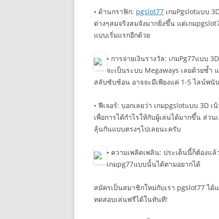
• ด้านกราฟิก:
pgslot77
เกมPgslotแบบ 3D 
ต่างๆสมจริงสมจังมากยิ่งขึ้น แต่เกมpgsl
แบบเริ่มแรกอีกด้วย
• การจ่ายเงินรางวัล: เกมPg77แบบ 3D
จะเป็นระบบ Megaways เลยด้วยซ้ำ แต
สลับซับซ้อน อาจจะมีเพียงแค่ 1-5 ไลน์พนันแ
• ฟีเจอร์: บอกเลยว่า เกมpgslotแบบ 3D เน้
เพื่อการได้กำไรให้กับผู้เล่นได้มากขึ้น ส
ลุ้นกันแบบตรงๆไปเลยนะครับ
• ความเพลิดเพลิน: ประเด็นนี้ก็ต้อ
เกมpg77แบบนั้นได้ตามอยากได้
สมัครเป็นสมาชิกใหม่กับเรา pgslot77 ได้แล
ทดสอบเล่นฟรีได้ในทันที!