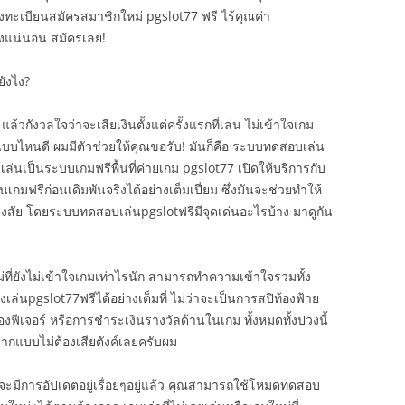
 ลงทะเบียนสมัครสมาชิกใหม่ pgslot77 ฟรี ไร้คุณค่า
วงแน่นอน สมัครเลย!
ังไง?
แล้วกังวลใจว่าจะเสียเงินตั้งแต่ครั้งแรกที่เล่น ไม่เข้าใจเกม
เกมแบบไหนดี ผมมีตัวช่วยให้คุณขอรับ! มันก็คือ ระบบทดสอบเล่น
่นเป็นระบบเกมฟรีพื้นที่ค่ายเกม pgslot77 เปิดให้บริการกับ
กมฟรีก่อนเดิมพันจริงได้อย่างเต็มเปี่ยม ซึ่งมันจะช่วยทำให้
งสงสัย โดยระบบทดสอบเล่นpgslotฟรีมีจุดเด่นอะไรบ้าง มาดูกัน
่ที่ยังไม่เข้าใจเกมเท่าไรนัก สามารถทำความเข้าใจรวมทั้ง
pgslot77ฟรีได้อย่างเต็มที่ ไม่ว่าจะเป็นการสปิท้องฟ้าย
ฟีเจอร์ หรือการชำระเงินรางวัลด้านในเกม ทั้งหมดทั้งปวงนี้
กแบบไม่ต้องเสียตังค์เลยครับผม
ะมีการอัปเดตอยู่เรื่อยๆอยู่แล้ว คุณสามารถใช้โหมดทดสอบ