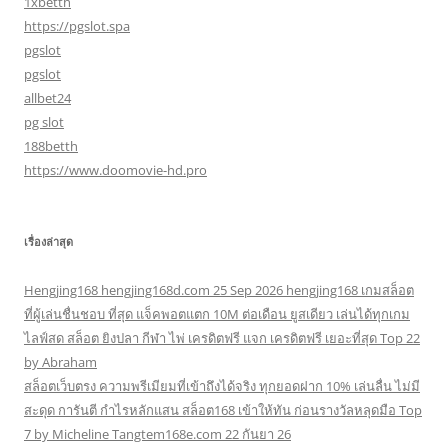
1xbetth
https://pgslot.spa
pgslot
pgslot
allbet24
pg slot
188betth
https://www.doomovie-hd.pro
เรื่องล่าสุด
Hengjing168 hengjing168d.com 25 Sep 2026 hengjing168 เกมสล็อต
ที่ผู้เล่นชื่นชอบ ที่สุด แจ็คพอตแตก 10M ต่อเดือน ยูสเดียว เล่นได้ทุกเกม
ไลฟ์สด สล็อต ยิงปลา กีฬา ไพ่ เครดิตฟรี แจก เครดิตฟรี เยอะที่สุด Top 22
by Abraham
สล็อตเว็บตรง ความพรีเมียมที่เข้าถึงได้จริง ทุกยอดฝาก 10% เล่นลื่น ไม่มี
สะดุด การันตี กำไรหลักแสน สล็อต168 เข้าให้ทัน ก่อนรางวัลหลุดมือ Top
7 by Micheline Tangtem168e.com 22 กันยา 26