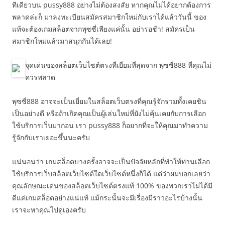
ทีเดียวบน pussy888 อย่างไม่ต้องสงสัย หากคุณไม่ได้อยากต้องการ
พลาดล่ะก็ มาลงทะเบียนสมัครสมาชิกใหม่กับเราได้แล้ววันนี้ ของ
แท้จะต้องเกมสล็อตจากพุซซี่เพียงแค่นั้น อย่ารอช้า! สมัครเป็น
สมาชิกใหม่แล้วมาสนุกกันได้เลย!
จุดเด่นของสล็อตเว็บไซต์ตรงที่เยี่ยมที่สุดจาก พุซซี่888 ที่คุณไม่
ควรพลาด
พุซซี่888 อาจจะเป็นเยี่ยมในสล็อตเว็บตรงที่คุณรู้จักรวมทั้งเคยชิน
เป็นอย่างดี หรือถ้าเกิดคุณเป็นผู้เล่นใหม่ที่ยังไม่คุ้นเคยกับการเลือก
ใช้บริการเว็บมาก่อน เรา pussy888 ก็อยากที่จะให้คุณมาทำความ
รู้จักกับเราเยอะขึ้นนะครับ
แน่นอนว่า เกมสล็อตบางครั้งอาจจะเป็นปัจจัยหลักที่ทำให้ท่านเลือก
ใช้บริการเว็บสล็อตเว็บไซต์ใดเว็บไซต์หนึ่งก็ได้ แต่ว่าผมบอกเลยว่า
คุณลักษณะเด่นของสล็อตเว็บไซต์ตรงแท้ 100% ของพวกเราไม่ได้มี
ดีแค่เกมสล็อตอย่างแน่แท้ แม้กระนั้นจะมีเรื่องมีราวอะไรบ้างนั้น
เราจะหาคุณไปดูเองครับ