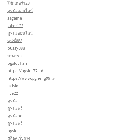
โจ๊กเกอร์123
ดูหนังออนไลน์
sagame
joker123
ดูหนังออนไลน์
พุซซี่888
pussy888
บาคาร่า
pgslot fish
https://pgslot77.ltd
https://www.pgheng99.tv
fullslot
live22
ดูหนัง
ดูหนังฟรี
ดูหนังhd
ดูหนังฟรี
pgslot
สล็อตเว็บตรง