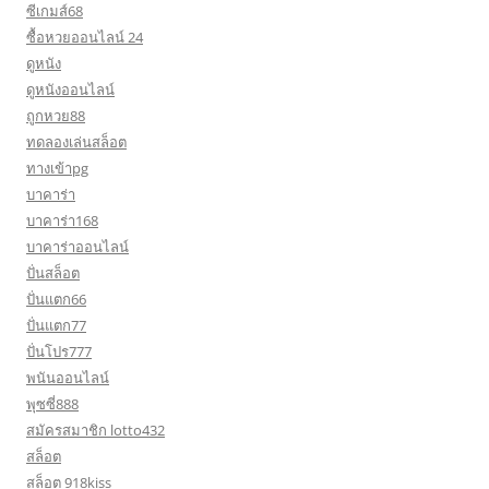
ซีเกมส์68
ซื้อหวยออนไลน์ 24
ดูหนัง
ดูหนังออนไลน์
ถูกหวย88
ทดลองเล่นสล็อต
ทางเข้าpg
บาคาร่า
บาคาร่า168
บาคาร่าออนไลน์
ปั่นสล็อต
ปั่นแตก66
ปั่นแตก77
ปั่นโปร777
พนันออนไลน์
พุซซี่888
สมัครสมาชิก lotto432
สล็อต
สล็อต 918kiss