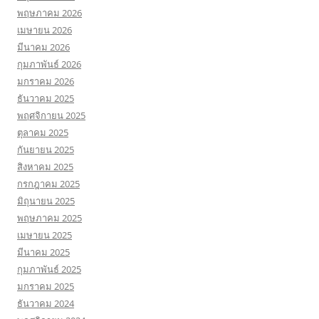
พฤษภาคม 2026
เมษายน 2026
มีนาคม 2026
กุมภาพันธ์ 2026
มกราคม 2026
ธันวาคม 2025
พฤศจิกายน 2025
ตุลาคม 2025
กันยายน 2025
สิงหาคม 2025
กรกฎาคม 2025
มิถุนายน 2025
พฤษภาคม 2025
เมษายน 2025
มีนาคม 2025
กุมภาพันธ์ 2025
มกราคม 2025
ธันวาคม 2024