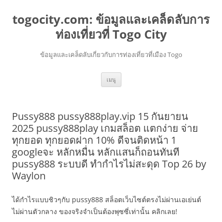
togocity.com: ข้อมูลและเคล็ดลับการ
ท่องเที่ยวที่ Togo City
ข้อมูลและเคล็ดลับเกี่ยวกับการท่องเที่ยวที่เมือง Togo
ข้าม
เมนู
ไป
ยัง
เนื้อหา
Pussy888 pussy888play.vip 15 กันยายน
2025 pussy888play เกมสล็อต แตกง่าย จ่าย
ทุกยอด ทุกยอดฝาก 10% ดีจนติดหน้า 1
googleจะ หลักหมื่น หลักแสนก็ถอนทันที
pussy888 ระบบดี ทำกำไรไม่สะดุด Top 26 by
Waylon
ได้กำไรแบบชิวๆกับ pussy888 สล็อตเว็บไซต์ตรงไม่ผ่านเอเย่นต์
ไม่ผ่านตัวกลาง ของจริงจำเป็นต้องพุซซี่เท่านั้น คลิกเลย!