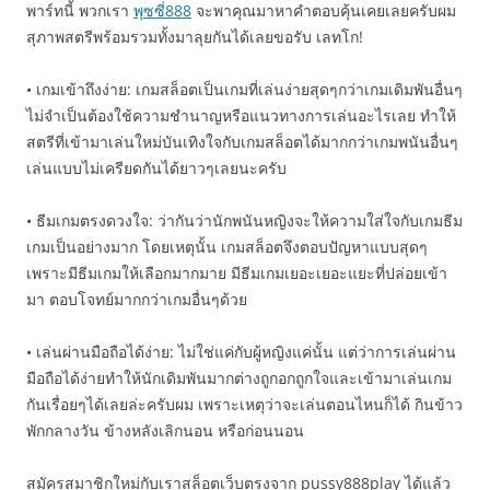
พาร์ทนี้ พวกเรา
พุซซี่888
จะพาคุณมาหาคำตอบคุ้นเคยเลยครับผม
สุภาพสตรีพร้อมรวมทั้งมาลุยกันได้เลยขอรับ เลทโก!
• เกมเข้าถึงง่าย: เกมสล็อตเป็นเกมที่เล่นง่ายสุดๆกว่าเกมเดิมพันอื่นๆ
ไม่จำเป็นต้องใช้ความชำนาญหรือแนวทางการเล่นอะไรเลย ทำให้
สตรีที่เข้ามาเล่นใหม่บันเทิงใจกับเกมสล็อตได้มากกว่าเกมพนันอื่นๆ
เล่นแบบไม่เครียดกันได้ยาวๆเลยนะครับ
• ธีมเกมตรงดวงใจ: ว่ากันว่านักพนันหญิงจะให้ความใส่ใจกับเกมธีม
เกมเป็นอย่างมาก โดยเหตุนั้น เกมสล็อตจึงตอบปัญหาแบบสุดๆ
เพราะมีธีมเกมให้เลือกมากมาย มีธีมเกมเยอะเยอะแยะที่ปล่อยเข้า
มา ตอบโจทย์มากกว่าเกมอื่นๆด้วย
• เล่นผ่านมือถือได้ง่าย: ไม่ใช่แค่กับผู้หญิงแค่นั้น แต่ว่าการเล่นผ่าน
มือถือได้ง่ายทำให้นักเดิมพันมากต่างถูกอกถูกใจและเข้ามาเล่นเกม
กันเรื่อยๆได้เลยล่ะครับผม เพราะเหตุว่าจะเล่นตอนไหนก็ได้ กินข้าว
พักกลางวัน ข้างหลังเลิกนอน หรือก่อนนอน
สมัครสมาชิกใหม่กับเราสล็อตเว็บตรงจาก pussy888play ได้แล้ว