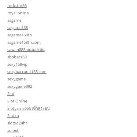
rockstar66
royal online
sagame
sagame168
sagame168th
sagame168th.com
sawan888 ทดลองเล่น
sbobet168
sexy168vip
sexybaccarat168.com
sexygame
sexygame992
Slot
Slot Online
Slotgame666 เข้าสู่ระบบ
Slotxo
slotxo24hr
soibet