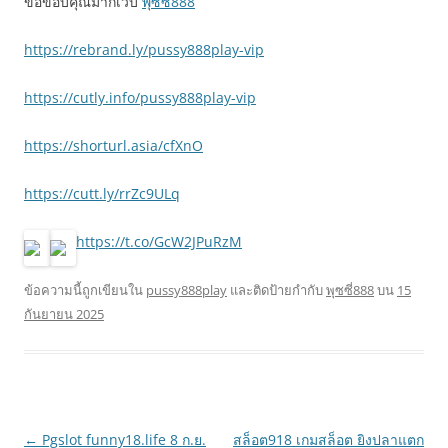
ขอขอบคุณมากเว็บ
พุซซี่888
https://rebrand.ly/pussy888play-vip
https://cutly.info/pussy888play-vip
https://shorturl.asia/cfXnO
https://cutt.ly/rrZc9ULq
https://t.co/GcW2JPuRzM
ข้อความนี้ถูกเขียนใน
pussy888play
และติดป้ายกำกับ
พุซซี่888
บน
15
กันยายน 2025
เมนู
←
Pgslot funny18.life 8 ก.ย.
สล็อต918 เกมสล็อต ยิงปลาแตก