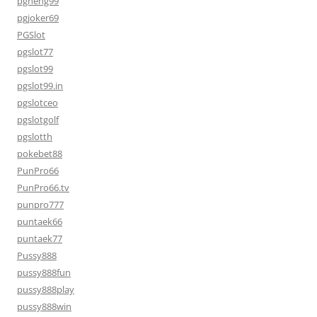
pgheng99
pgjoker69
PGSlot
pgslot77
pgslot99
pgslot99.in
pgslotceo
pgslotgolf
pgslotth
pokebet88
PunPro66
PunPro66.tv
punpro777
puntaek66
puntaek77
Pussy888
pussy888fun
pussy888play
pussy888win