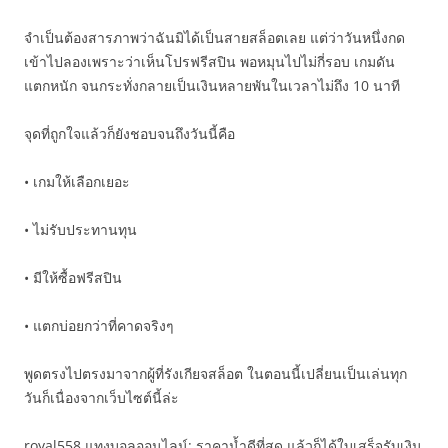
จำเป็นต้องสารภาพว่าฉันมิได้เป็นสายสล็อตเลย แต่ว่าวันหนึ่งกด
เข้าไปลองเพราะว่าเห็นโปรฟรีสปิน พอหมุนไปไม่กี่รอบ เกมดัน
แตกหนัก จนกระทั่งกลายเป็นเงินหลายพันในเวลาไม่ถึง 10 นาที
จุดที่ถูกใจแล้วก็ยังชอบจนถึงวันนี้คือ
• เกมให้เลือกเยอะ
• ไม่รับประทานทุน
• มีให้ซื้อฟรีสปิน
• แตกบ่อยกว่าที่คาดจริงๆ
พูดตรงไปตรงมาจากผู้ที่รังเกียจสล็อต ในตอนนี้เปลี่ยนเป็นเล่นทุก
วันก็เนื่องจากเว็บไซต์นี้ล่ะ
royal558 แทงบอลออนไลน์: ราคาน้ำดีที่สุด แล้วก็ได้ใบเสร็จรับเงิน