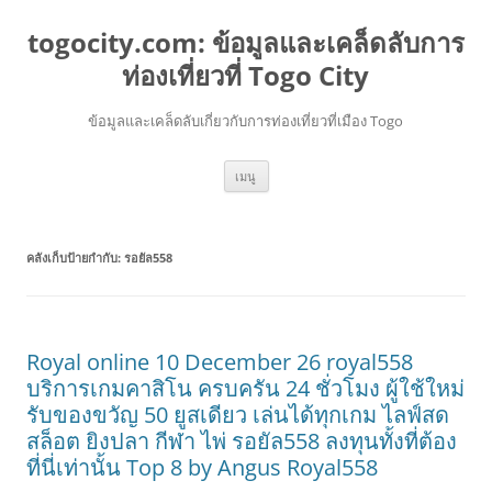
togocity.com: ข้อมูลและเคล็ดลับการ
ท่องเที่ยวที่ Togo City
ข้อมูลและเคล็ดลับเกี่ยวกับการท่องเที่ยวที่เมือง Togo
ข้าม
เมนู
ไป
ยัง
เนื้อหา
คลังเก็บป้ายกำกับ:
รอยัล558
Royal online 10 December 26 royal558
บริการเกมคาสิโน ครบครัน 24 ชั่วโมง ผู้ใช้ใหม่
รับของขวัญ 50 ยูสเดียว เล่นได้ทุกเกม ไลฟ์สด
สล็อต ยิงปลา กีฬา ไพ่ รอยัล558 ลงทุนทั้งที่ต้อง
ที่นี่เท่านั้น Top 8 by Angus Royal558