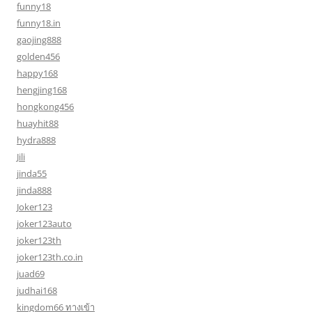
funny18
funny18.in
gaojing888
golden456
happy168
hengjing168
hongkong456
huayhit88
hydra888
Jili
jinda55
jinda888
Joker123
joker123auto
joker123th
joker123th.co.in
juad69
judhai168
kingdom66 ทางเข้า