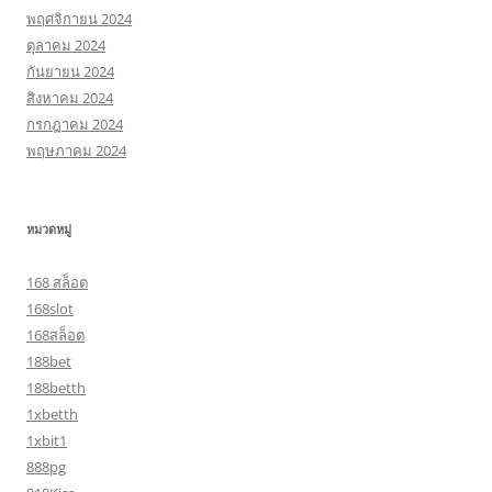
พฤศจิกายน 2024
ตุลาคม 2024
กันยายน 2024
สิงหาคม 2024
กรกฎาคม 2024
พฤษภาคม 2024
หมวดหมู่
168 สล็อต
168slot
168สล็อต
188bet
188betth
1xbetth
1xbit1
888pg