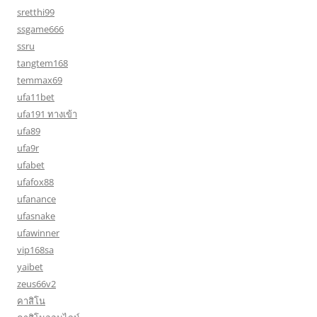
sretthi99
ssgame666
ssru
tangtem168
temmax69
ufa11bet
ufa191 ทางเข้า
ufa89
ufa9r
ufabet
ufafox88
ufanance
ufasnake
ufawinner
vip168sa
yaibet
zeus66v2
คาสิโน