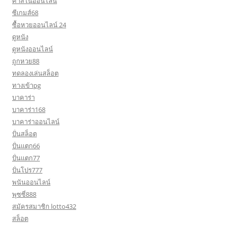
คาสิโนออนไลน์
ซีเกมส์68
ซื้อหวยออนไลน์ 24
ดูหนัง
ดูหนังออนไลน์
ถูกหวย88
ทดลองเล่นสล็อต
ทางเข้าpg
บาคาร่า
บาคาร่า168
บาคาร่าออนไลน์
ปั่นสล็อต
ปั่นแตก66
ปั่นแตก77
ปั่นโปร777
พนันออนไลน์
พุซซี่888
สมัครสมาชิก lotto432
สล็อต