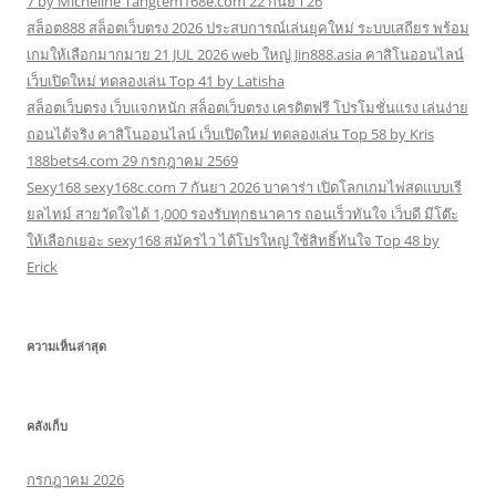
7 by Micheline Tangtem168e.com 22 กันยา 26
สล็อต888 สล็อตเว็บตรง 2026 ประสบการณ์เล่นยุคใหม่ ระบบเสถียร พร้อม
เกมให้เลือกมากมาย 21 JUL 2026 web ใหญ่ Jin888.asia คาสิโนออนไลน์
เว็บเปิดใหม่ ทดลองเล่น Top 41 by Latisha
สล็อตเว็บตรง เว็บแจกหนัก สล็อตเว็บตรง เครดิตฟรี โปรโมชั่นแรง เล่นง่าย
ถอนได้จริง คาสิโนออนไลน์ เว็บเปิดใหม่ ทดลองเล่น Top 58 by Kris
188bets4.com 29 กรกฎาคม 2569
Sexy168 sexy168c.com 7 กันยา 2026 บาคาร่า เปิดโลกเกมไพ่สดแบบเรี
ยลไทม์ สายวัดใจได้ 1,000 รองรับทุกธนาคาร ถอนเร็วทันใจ เว็บดี มีโต๊ะ
ให้เลือกเยอะ sexy168 สมัครไว ได้โปรใหญ่ ใช้สิทธิ์ทันใจ Top 48 by
Erick
ความเห็นล่าสุด
คลังเก็บ
กรกฎาคม 2026