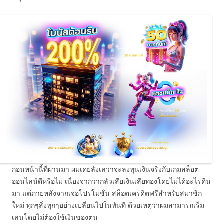
ก่อนหน้านี้ที่ผ่านมา ผมเคยลังเลว่าจะลงทุนเงินจริงกับเกมสล็อต
ออนไลน์ดีหรือไม่ เนื่องจากว่ากลัวเสียเงินเสียทองโดยไม่ได้อะไรคืน
มา แต่ภายหลังจากเจอโปรโมชั่น สล็อตเครดิตฟรีสำหรับสมาชิก
ใหม่ ทุกๆสิ่งทุกๆอย่างเปลี่ยนไปในทันที ด้วยเหตุว่าผมสามารถเริ่ม
เล่นโดยไม่ต้องใช้เงินของตน