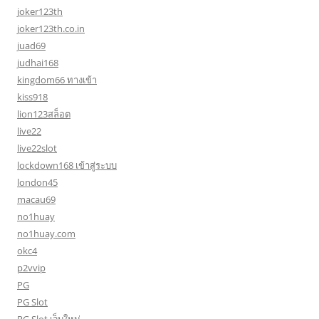
joker123th
joker123th.co.in
juad69
judhai168
kingdom66 ทางเข้า
kiss918
lion123สล็อต
live22
live22slot
lockdown168 เข้าสู่ระบบ
london45
macau69
no1huay
no1huay.com
okc4
p2vvip
PG
PG Slot