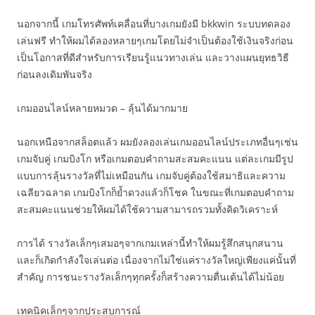
นอกจากนี้ เกมโทรศัพท์เคลื่อนที่บางเกมยังมี bkkwin ระบบทดลอง
เล่นฟรี ทำให้ผมได้ลองหลายๆเกมโดยไม่จำเป็นต้องใช้เงินจริงก่อน
เป็นโอกาสที่ดีสำหรับการเรียนรู้แนวทางเล่น และวางแผนยุทธวิธี
ก่อนลงเดิมพันจริง
เกมออนไลน์หลายหมวด – ลุ้นได้มากมาย
นอกเหนือจากสล็อตแล้ว ผมยังลองเล่นเกมออนไลน์ประเภทอื่นๆเช่น
เกมจับคู่ เกมบิงโก หรือเกมตอบคำถามสะสมคะแนน แต่ละเกมมีรูป
แบบการลุ้นรางวัลที่ไม่เหมือนกัน เกมจับคู่ต้องใช้สมาธิและความ
เฉลียวฉลาด เกมบิงโกก็ย้ำดวงแล้วก็โชค ในขณะที่เกมตอบคำถาม
สะสมคะแนนช่วยให้ผมได้ใช้ความสามารถรวมทั้งคิดวิเคราะห์
การได้ รางวัลเล็กๆเสมอๆจากเกมเหล่านี้ทำให้ผมรู้สึกสนุกสนาน
และก็เกิดกำลังใจเล่นต่อ เนื่องจากไม่ใช่แค่รางวัลใหญ่เพียงแค่นั้นที่
สำคัญ การชนะรางวัลเล็กๆทุกครั้งก็สร้างความตื่นเต้นได้ไม่น้อย
เทคนิคเล็กๆจากประสบการณ์