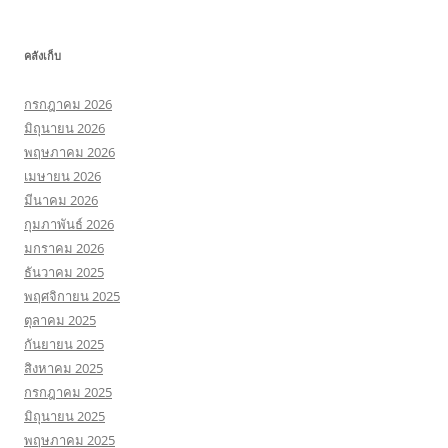
คลังเก็บ
กรกฎาคม 2026
มิถุนายน 2026
พฤษภาคม 2026
เมษายน 2026
มีนาคม 2026
กุมภาพันธ์ 2026
มกราคม 2026
ธันวาคม 2025
พฤศจิกายน 2025
ตุลาคม 2025
กันยายน 2025
สิงหาคม 2025
กรกฎาคม 2025
มิถุนายน 2025
พฤษภาคม 2025