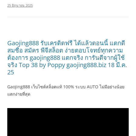
25 มิถุนายน 2025
Gaojing888 รับเครดิตฟรี ได้แล้วตอนนี้ แตกดี
สมชื่อ สมัคร พีจีสล็อต ง่ายตอบโจทย์ทุกความ
ต้องการ gaojing888 แตกจริง การันตีจากผู้ใช้
จริง Top 38 by Poppy gaojing888.biz 18 มี.ค.
25
Gaojing888 เว็บไซต์สล็อตแท้ 100% ระบบ AUTO ไม่มีอย่างน้อย
แตกง่ายที่สุด