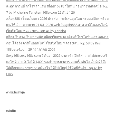
สล็อตเว็บตรง ความพรีเมียมที่เข้าถึงได้จริง ทุกยอดฝาก 10% เล่นลื่น ไม่มี
สะดุด การันตี กำไรหลักแสน สล็อต168 เข้าให้ทัน ก่อนรางวัลหลุดมือ Top
7 by Micheline Tangtem168e.com 22 กันยา 26
สล็อต888 สล็อตเว็บตรง 2026 ประสบการณ์เล่นยุคใหม่ ระบบเสถียร พร้อม
เกมให้เลือกมากมาย 21 JUL 2026 web ใหญ่ Jin888.asia คาสิโนออนไลน์
เว็บเปิดใหม่ ทดลองเล่น Top 41 by Latisha
สล็อตเว็บตรง เว็บแจกหนัก สล็อตเว็บตรง เครดิตฟรี โปรโมชั่นแรง เล่นง่าย
ถอนได้จริง คาสิโนออนไลน์ เว็บเปิดใหม่ ทดลองเล่น Top 58 by Kris
188bets4.com 29 กรกฎาคม 2569
Sexy168 sexy168c.com 7 กันยา 2026 บาคาร่า เปิดโลกเกมไพ่สดแบบเรี
ยลไทม์ สายวัดใจได้ 1,000 รองรับทุกธนาคาร ถอนเร็วทันใจ เว็บดี มีโต๊ะ
ให้เลือกเยอะ sexy168 สมัครไว ได้โปรใหญ่ ใช้สิทธิ์ทันใจ Top 48 by
Erick
ความเห็นล่าสุด
คลังเก็บ