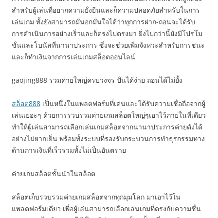
สำหรับผู้เล่นที่อยากความยั่งยืนและก็ความปลอดภัยสำหรับในการ
เล่นเกม ทั้งยังสามารถมั่นอกมั่นใจได้ว่าทุกการฝาก-ถอนจะได้รับ
การดำเนินการอย่างเร็วและก็ตรงไปตรงมา ยิ่งไปกว่านี้ยังมีโปรโม
ชั่นและโบนัสที่นานาประการ ซึ่งจะช่วยเพิ่มจังหวะสำหรับการชนะ
และก็ทำเงินจากการเล่นเกมสล็อตออนไลน์
gaojing888 รวมค่ายใหญ่ครบวงจร ปั่นได้ง่าย ถอนได้ไม่ยั้ง
สล็อต888
เป็นหนึ่งในแพลตฟอร์มที่เด่นและได้รับความเชื่อถือจากผู้
เล่นเยอะๆ ด้วยการรวบรวมค่ายเกมสล็อตใหญ่ๆเอาไว้ภายในที่เดียว
ทำให้ผู้เล่นสามารถเลือกเล่นเกมสล็อตจากนานาประการค่ายดังได้
อย่างไม่ยากเย็น พร้อมทั้งระบบที่รองรับกระบวนการทำธุรกรรมทาง
ด้านการเงินที่เร็วรวมทั้งไม่เป็นอันตราย
ค่ายเกมสล็อตชั้นนำในสล็อต
สล็อตเก็บรวบรวมค่ายเกมสล็อตจากทุกมุมโลก มาเอาไว้ใน
แพลตฟอร์มเดียว เพื่อผู้เล่นสามารถเลือกเล่นเกมที่ตรงกับความชื่น