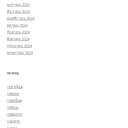
มกราคม 2025
ธันวาคม 2024
พฤศจิกายน 2024
ตุลาคม 2024
กันยายน 2024
สิงหาคม 2024
กรกฎาคม 2024
พฤษภาคม 2024
หมวดหมู่
168 สล็อต
168slot
168สล็อต
188bet
188betth
1xbetth