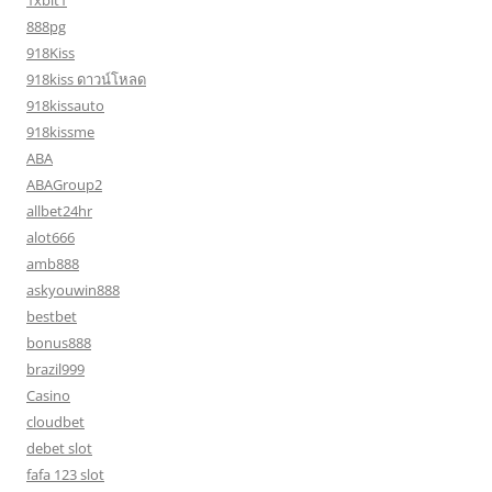
1xbit1
888pg
918Kiss
918kiss ดาวน์โหลด
918kissauto
918kissme
ABA
ABAGroup2
allbet24hr
alot666
amb888
askyouwin888
bestbet
bonus888
brazil999
Casino
cloudbet
debet slot
fafa 123 slot