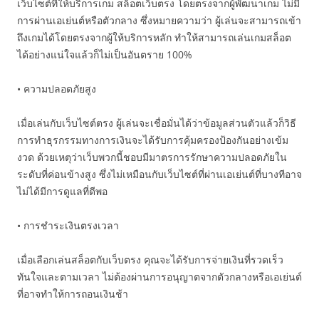
เว็บไซต์ที่ให้บริการเกม สล็อตเว็บตรง โดยตรงจากผู้พัฒนาเกม ไม่มี
การผ่านเอเย่นต์หรือตัวกลาง ซึ่งหมายความว่า ผู้เล่นจะสามารถเข้า
ถึงเกมได้โดยตรงจากผู้ให้บริการหลัก ทำให้สามารถเล่นเกมสล็อต
ได้อย่างแน่ใจแล้วก็ไม่เป็นอันตราย 100%
• ความปลอดภัยสูง
เมื่อเล่นกับเว็บไซต์ตรง ผู้เล่นจะเชื่อมั่นได้ว่าข้อมูลส่วนตัวแล้วก็วิธี
การทำธุรกรรมทางการเงินจะได้รับการคุ้มครองป้องกันอย่างเข้ม
งวด ด้วยเหตุว่าเว็บพวกนี้ชอบมีมาตรการรักษาความปลอดภัยใน
ระดับที่ค่อนข้างสูง ซึ่งไม่เหมือนกับเว็บไซต์ที่ผ่านเอเย่นต์ที่บางทีอาจ
ไม่ได้มีการดูแลที่ดีพอ
• การชำระเงินตรงเวลา
เมื่อเลือกเล่นสล็อตกับเว็บตรง คุณจะได้รับการจ่ายเงินที่รวดเร็ว
ทันใจและตามเวลา ไม่ต้องผ่านการอนุญาตจากตัวกลางหรือเอเย่นต์
ที่อาจทำให้การถอนเงินช้า