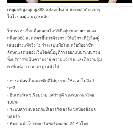
เหตุผลที่ gaojing888 แปลงเป็นเว็บสล็อตลำดับแรกๆ
ในใจของผู้เล่นทุกระดับ
ในบรรดาเว็บสล็อตออนไลน์ที่มีอยู่มากมายก่ายกอง
สล็อต888 สะดุดตาขึ้นมาด้วยการให้บริการที่รู้เรื่องผู้
เล่นอย่างแท้จริง ไม่ว่าจะเป็นมือใหม่หรือมืออาชีพ
ลักษณะเด่นของเว็บไซต์นี้อยู่ที่การออกแบบระบบรวม
ทั้งบริการที่เน้นความง่าย ความแจ้งชัด และก็ความคุ้ม
ค่าที่เหนือกว่ามาตรฐานทั่วไป
• การสมัครเป็นสมาชิกที่ไม่ยุ่งยาก ใช้เวลาไม่ถึง 1
นาที
• อินเตอร์เฟซเรียบง่าย แต่ว่าดูดี รองรับภาษาไทย
100%
• ระบบความปลอดภัยที่เอาจริงเอาจัง ปกป้องข้อมูล
หลุดรั่ว
• ทีมงานมือโปรคอยซัพพอร์ตตลอด 24 ชั่วโมง