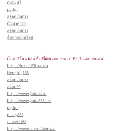
ดูหนังฟรี
pgslot
สล็อตเว็บตรง
เว็บบาคาร่า
สล็อตเว็บตรง
ซื้อหวยออนไลน์
เว็บคาสิโนน่าเล่น ทั้ง
สล็อต
และ
บาคาร่า
ตึงจริงแตกบ่อยมาก
https://joker123th.co.in
Hengjing168
สล็อตเว็บตรง
สล็อต99
https://www.jinda44.in
https://www.jinda888.bet
pgslot
pussy888
บาคาร่า168
https://www.slotxo24hr.win