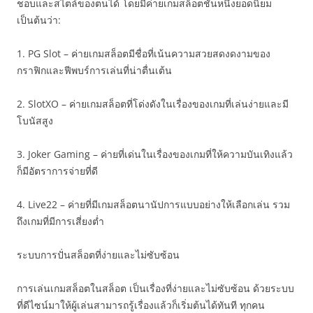
ชอบและสไตล์ของตนได้ โดยมีค่ายเกมสล็อตชั้นหนึ่งยอดนิยม
เป็นต้นว่า:
1. PG Slot – ค่ายเกมสล็อตมีชื่อที่เน้นความสวยสดงดงามของ
กราฟิกและฟีพบร์การเล่นที่น่าตื่นเต้น
2. SlotXO – ค่ายเกมสล็อตที่โด่งดังในเรื่องของเกมที่เล่นง่ายและมี
โบนัสสูง
3. Joker Gaming – ค่ายที่เด่นในเรื่องของเกมที่ให้ความบันเทิงแล้ว
ก็มีอัตราการจ่ายที่ดี
4. Live22 – ค่ายที่มีเกมสล็อตนานัปการแบบอย่างให้เลือกเล่น รวม
ถึงเกมที่มีการเสี่ยงต่ำ
ระบบการปั่นสล็อตที่ง่ายและไม่ซับซ้อน
การเล่นเกมสล็อตในสล็อต เป็นเรื่องที่ง่ายและไม่ซับซ้อน ด้วยระบบ
ที่ดีไซน์มาให้ผู้เล่นสามารถรู้เรื่องแล้วก็เริ่มต้นได้ทันที ทุกคน