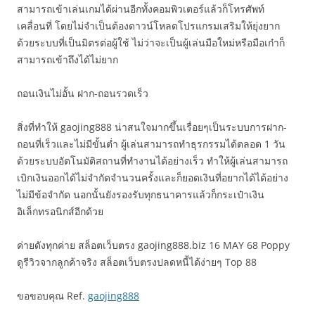
สามารถเข้าเล่นเกมได้ผ่านอีกทั้งคอมพิวเตอร์แล้วก็โทรศัพท์
เคลื่อนที่ โดยไม่จำเป็นต้องดาวน์โหลดโปรแกรมเสริมให้ยุ่งยาก
ด้วยระบบที่เป็นมิตรต่อผู้ใช้ ไม่ว่าจะเป็นผู้เล่นมือใหม่หรือมือเก๋าก็
สามารถเข้าถึงได้ไม่ยาก
ถอนเงินไม่อั้น ฝาก-ถอนรวดเร็ว
สิ่งที่ทำให้ gaojing888 น่าสนใจมากขึ้นเรื่อยๆเป็นระบบการฝาก-
ถอนที่เร็วและไม่มีขั้นต่ำ ผู้เล่นสามารถทำธุรกรรมได้ตลอด 1 วัน
ด้วยระบบอัตโนมัติสถานที่ทำงานได้อย่างเร็ว ทำให้ผู้เล่นสามารถ
เบิกเงินออกได้ไม่จำกัดจำนวนครั้งและก็ยอดเงินที่อยากได้ได้อย่าง
ไม่มีข้อจำกัด นอกนั้นยังรองรับทุกธนาคารแล้วก็กระเป๋าเงิน
อิเล็กทรอนิกส์อีกด้วย
ค่ายดังทุกค่าย สล็อตเว็บตรง gaojing888.biz 16 MAY 68 Poppy
ดูรีวิวจากลูกค้าจริง สล็อตเว็บตรงปลดหนี้ได้ง่ายๆ Top 88
ขอขอบคุณ Ref.
gaojing888