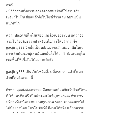
กรณี
• มีรีวิวรวมทั้งการบอกต่อจากสมาชิกที่ใช้งานจริง
เยอะๆในโซเชียลแล้วก็เว็บไซต์รีวิวสายเดิมพันชั้น
แนวหน้า
ความปลอดภัยไม่ใช่เพียงแค่เรื่องของระบบ แต่ว่ายัง
รวมไปถึงจริยธรรมสำหรับเพื่อการให้บริการ ซึ่ง
gaojing888 ยึดมั่นเป็นหลักอย่างสม่ำเสมอ เพื่อให้ทุก
การเดิมพันของผู้เล่นมั่นอกมั่นใจได้ว่ากำลังเล่นอยู่ใน
เขตพื้นที่ที่เชื่อถือได้อย่างแท้จริง
gaojing888 เป็นเว็บไซต์สล็อตที่ครบ จบ แล้วก็แตก
ง่ายที่สุดในเวลานี้
ถ้าหากคุณยังลังเลว่าจะเลือกเล่นสล็อตกับเว็บไซต์ไหน
ดี ให้ เครดิตฟรี เป็นคำตอบในที่สุดของคุณ ด้วยการ
บริการที่เหนือระดับ เกมคุณภาพ ระบบฝากถอนออโต้
ไม่มีอย่างน้อย โปรโมชั่นที่ใช้งานได้จริง แล้วก็ความ