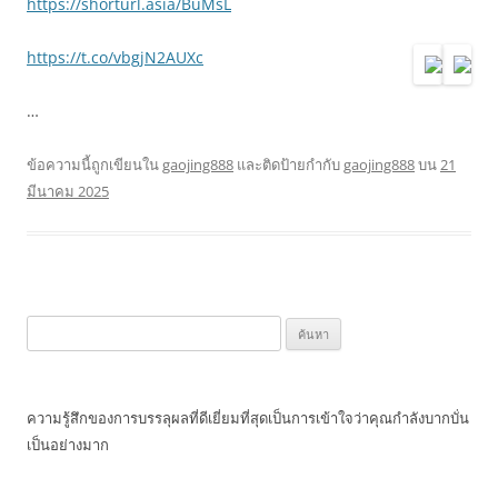
https://shorturl.asia/BuMsL
https://t.co/vbgjN2AUXc
…
ข้อความนี้ถูกเขียนใน
gaojing888
และติดป้ายกำกับ
gaojing888
บน
21
มีนาคม 2025
ค้นหา
สำหรับ:
ความรู้สึกของการบรรลุผลที่ดีเยี่ยมที่สุดเป็นการเข้าใจว่าคุณกำลังบากบั่น
เป็นอย่างมาก