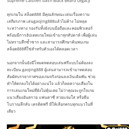
Supreme Caishen และก็ Black Beard Legacy
ทุกเกมใน สล็อต888 มีคุณลักษณะเด่นเรื่องความ
เสถียรภาพ เล่นgaojing888แล้วไม่ค้าง ไม่หลุด
ระหว่างทาง รองรับทั้งยังบนมือถือและคอมพิวเตอร์
พร้อมมีการอัปเดตเกมใหม่เข้ามาทุกสัปดาห์ เพื่อผู้เล่น
ไม่ทราบสึกซ้ำซาก และสามารถศึกษาค้นพบเกม
สล็อต888ที่ใช่สำหรับตัวเองได้ตลอดเวลา
นอกจากนั้นยังมีโหมดทดสอบเล่นฟรีแบบไม่ต้องลง
ทะเบียน gaojing888 ผู้เล่นสามารถเข้ามาทดสอบ
สัมผัสบรรยากาศของเกมจริงก่อนลงเงินเดิมพัน ช่วย
ทำให้ตกลงใจได้อย่างแน่ใจ แล้วก็ลดความเสี่ยงใน
การเล่นเกมใหม่ที่ยังไม่คุ้นเคย ไม่ว่าคุณจะถูกใจเกม
แนวเสี่ยงอันตราย แฟนตาซี สวยแจ่มใส หรือธีม
โบราณลึกลับ เครดิตฟรี มีให้เลือกครบทุกแนวในที่
เดียว