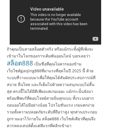
ถ้าคุณเป็นสายสล็อตตัวจริง หรือแม้กระทั้งผู้ที่เพิ่งจะ
เข้ามาในโลกของการเดิมพันออนไลน์ บอกเลยว่า
สล็อต888
เป็นชื่อที่คุณไม่ควรมองข้าม
เว็บไซต์gaojing888ที่มาแรงที่สุดในปี 2025 นี้ ด้วย
ระบบที่วางแบบมาเพื่อให้คุณได้สัมผัสประสบการณ์ที่
สบาย ลื่นไหล และก็เต็มไปด้วยความสนุกแบบไม่สิ้น
สุด ตรงนี้ไม่ได้มีดีเพียงแค่เกมเยอะ แม้กระนั้นยังมา
พร้อมฟีพบร์ที่ตอบโจทย์สายปั่นทุกแบบ ทั้งระบบฝาก
ถอนออโต้ไม่มีอย่างน้อย โปรโมชั่นแรง เกมแตกง่าย
รวมทั้งความปลอดภัยระดับที่ถือว่าสูง ทุกส่วนประกอบ
ถูกรวมเอาไว้ภายใน สล็อต888 เว็บไซต์เดียวที่คุณจึง
ควรหลงเสน่ห์ตั้งแต่ทีแรกที่คลิกเข้ามา