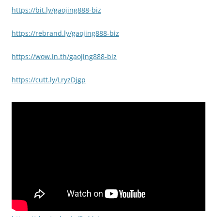
https://bit.ly/gaojing888-biz
https://rebrand.ly/gaojing888-biz
https://wow.in.th/gaojing888-biz
https://cutt.ly/LryzDjgp