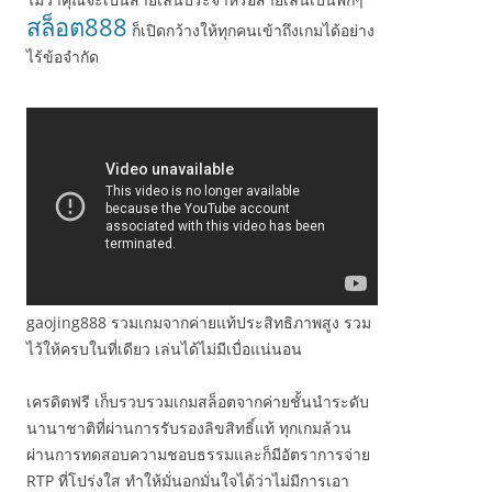
สล็อต888
ก็เปิดกว้างให้ทุกคนเข้าถึงเกมได้อย่าง
ไร้ข้อจำกัด
gaojing888 รวมเกมจากค่ายแท้ประสิทธิภาพสูง รวม
ไว้ให้ครบในที่เดียว เล่นได้ไม่มีเบื่อแน่นอน
เครดิตฟรี เก็บรวบรวมเกมสล็อตจากค่ายชั้นนำระดับ
นานาชาติที่ผ่านการรับรองลิขสิทธิ์แท้ ทุกเกมล้วน
ผ่านการทดสอบความชอบธรรมและก็มีอัตราการจ่าย
RTP ที่โปร่งใส ทำให้มั่นอกมั่นใจได้ว่าไม่มีการเอา