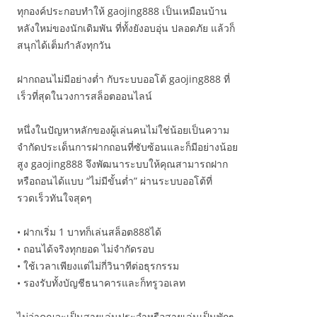
ทุกองค์ประกอบทำให้ gaojing888 เป็นเหมือนบ้าน
หลังใหม่ของนักเดิมพัน ที่ทั้งยังอบอุ่น ปลอดภัย แล้วก็
สนุกได้เต็มกำลังทุกวัน
ฝากถอนไม่มีอย่างต่ำ กับระบบออโต้ gaojing888 ที่
เร็วที่สุดในวงการสล็อตออนไลน์
หนึ่งในปัญหาหลักของผู้เล่นคนไม่ใช่น้อยเป็นความ
จำกัดประเด็นการฝากถอนที่ซับซ้อนและก็มีอย่างน้อย
สูง gaojing888 จึงพัฒนาระบบให้คุณสามารถฝาก
หรือถอนได้แบบ “ไม่มีขั้นต่ำ” ผ่านระบบออโต้ที่
รวดเร็วทันใจสุดๆ
• ฝากเริ่ม 1 บาทก็เล่นสล็อต888ได้
• ถอนได้จริงทุกยอด ไม่จำกัดรอบ
• ใช้เวลาเพียงแต่ไม่กี่วินาทีต่อธุรกรรม
• รองรับทั้งบัญชีธนาคารและก็ทรูวอเลท
ไม่ว่าคุณจะเป็นสายเล่นประจำหรือสายเล่นเป็นพักๆ